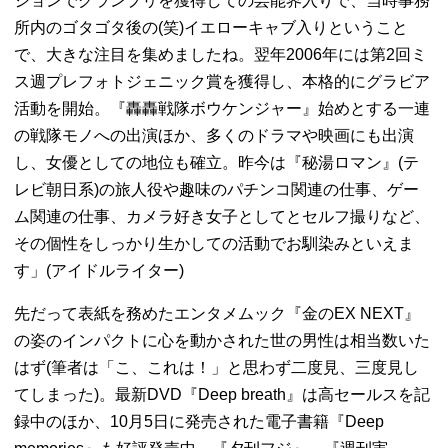
ションでグランプリを獲得しての芸能界入りで、当時事務
所内のゴタゴタ後の(笑)イエローキャブ入りということ
で、大きな注目を集めましたね。翌年2006年には第2回ミ
ス週プレフォトジェニック賞を獲得し、本格的にグラビア
活動を開始。『轟轟戦隊ボウケンジャー』始めとする一連
の戦隊モノへの出演ほか、多くのドラマや映画にも出演
し、女優としての地位も確立。昨今は『秘湯ロマン』(テ
レビ朝日系)の旅人役や趣味のパチンコ関連の仕事、ゲー
ム関連の仕事、カメラ好き女子としてとセルフ撮りなど、
その個性をしっかり生かしての活動でお馴染みといえま
す」(アイドルライター)
先だって表紙を務めたエンタメムック『金のEX NEXT』
の姿のインパクトに心を動かされた世の男性は相当数いた
はず(筆者は「こ、これは！」と思わず二度見、三度見し
てしまった)。最新DVD『Deep breath』は高セールスを記
録中のほか、10月5日に発売された電子書籍『Deep