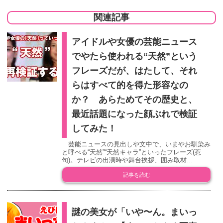
関連記事
アイドルや女優の芸能ニュース
でやたら使われる“天然”という
フレーズだが、はたして、それ
らはすべて的を得た形容なの
か？ あらためてその歴史と、
最近話題になった顔ぶれで検証
してみた！
芸能ニュースの見出しや文中で、いまやお馴染み
と呼べる“天然”“天然キャラ”といったフレーズ(惹
句)。テレビの出演時や舞台挨拶、囲み取材...
記事を読む
謎の美女が「いや〜ん。まいっ