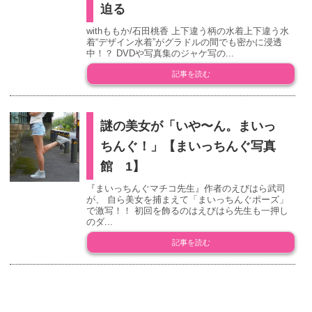
迫る
withももか/石田桃香 上下違う柄の水着上下違う水
着“デザイン水着”がグラドルの間でも密かに浸透
中！？ DVDや写真集のジャケ写の...
記事を読む
謎の美女が「いや〜ん。まいっ
ちんぐ！」【まいっちんぐ写真
館 1】
『まいっちんぐマチコ先生』作者のえびはら武司
が、 自ら美女を捕まえて「まいっちんぐポーズ」
で激写！！ 初回を飾るのはえびはら先生も一押し
のダ...
記事を読む