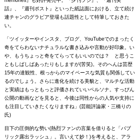
memories』も好評発売中。『夕刊フジ』、『週刊実
話』、『週刊ポスト』といった紙誌面における、立て続け
連チャンのグラビア登場も話題性として特筆しておきた
い。
「ツイッターやインスタ、ブログ、YouTubeでのまったく
奇をてらわないナチュラルな書き込みや言動が好印象。い
や、もうちょっと奇をてらってもいいのでは？ と思うこ
ともしばしばあったりもしますが(苦笑)。そのへんは芸歴
15年の達観性、根っからのマイペースな気質も関係してい
るのでしょう。さらに進化を続ける美貌と、マルチな活動
と実績はもっともっと評価されていいペルソナ。すっぴん
公開の動画などを見ると、今後は同性からの人気や支持に
も注目していきたくなりますね」(芸能評論家・三橋りの
氏)
目下の圧倒的な勢い(熱烈ファンの言葉を借りると「パブ
リック露出ラッシュ」。言いえて妙！)を考えると、アラ