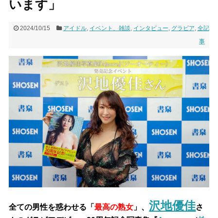
います」
2024/10/15
アイドル
,
イベント、雑談
,
インタビュー
,
グラビア
,
全記
事
沢地優佳
全ての男性を惑わせる「
最高の熟女
」、
さ