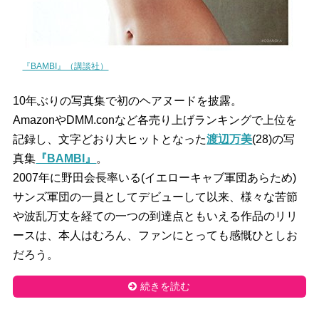
『BAMBI』（講談社）
10年ぶりの写真集で初のヘアヌードを披露。
AmazonやDMM.conなど各売り上げランキングで上位を
記録し、文字どおり大ヒットとなった
渡辺万美
(28)の写
真集
『BAMBI』
。
2007年に野田会長率いる(イエローキャブ軍団あらため)
サンズ軍団の一員としてデビューして以来、様々な苦節
や波乱万丈を経ての一つの到達点ともいえる作品のリリ
ースは、本人はむろん、ファンにとっても感慨ひとしお
だろう。
続きを読む