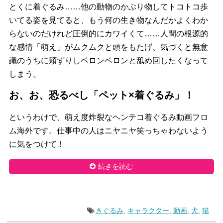
とくに着ぐるみ……
他の動物のかぶり物してトコトコ歩
いてる姿を見てると、
もう何の生き物なんだかよくわか
らないのだけれど圧倒的にカワイ
くて……人間の根源的
な感情「萌え」がムクムクと頭をもたげ、
気づくと無意
識のうちに頬ずりしベロンベロンと舐め回したくなっ
て
しまう。
お、お、恐るべし「ペット×着ぐるみ」！
というわけで、
萌え度炸裂なヘンテコ着ぐるみ動画フロ
ム海外です。
仕事中の人はニヤニヤ笑っちゃわないよう
に気をつけて！
続きを読む
きぐるみ
,
キャラクター
,
動画
,
犬
,
猫