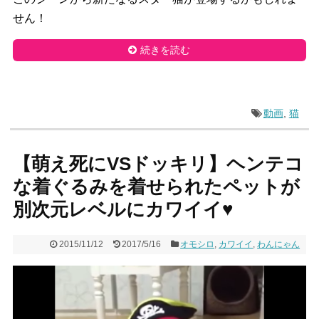
せん！
続きを読む
動画
,
猫
【萌え死にVSドッキリ】ヘンテコ
な着ぐるみを着せられたペットが
別次元レベルにカワイイ♥
2015/11/12
2017/5/16
オモシロ
,
カワイイ
,
わんにゃん