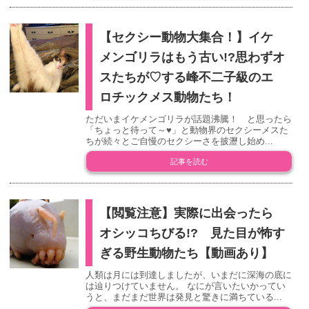
【セクシー動物大集合！】イケ
メンゴリラはもう古い!?思わずオ
スたちが♡する峰不二子級のエ
ロチックメス動物たち！
ただいまイケメンゴリラが話題沸騰！ と思ったら
「ちょっと待って～♥」と動物界のセクシーメスた
ちが続々とご自慢のセクシーさを披瀝し始め...
記事を読む
【閲覧注意】実際に出会ったら
オシッコちびる!? 見た目が怖す
ぎる野生動物たち【動画あり】
人類は月には到達しましたが、いまだに深海の底に
は辿りつけていません。 なにが言いたいかってい
うと、まだまだ世界は発見と驚きに満ちている...