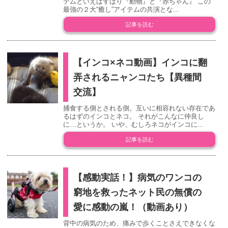
テムといえばずばり『動物』と『赤ちゃん』 この
最強の２大“癒し”アイテムの共演とな...
記事を読む
【インコ×ネコ動画】インコに翻
弄されるニャンコたち【異種間
交流】
捕食する側とされる側。互いに相容れない存在であ
るはずのインコとネコ。 それがこんなに仲良し
に…というか。 いや、むしろネコがインコに...
記事を読む
【感動実話！】病気のワンコの
窮地を救ったネット民の無償の
愛に感動の嵐！（動画あり）
背中の病気のため、痛みで歩くことさえできなくな