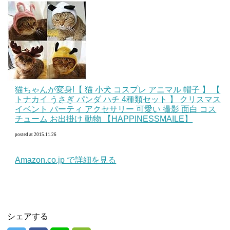
猫ちゃんが変身!【 猫 小犬 コスプレ アニマル 帽子 】 【
トナカイ うさぎ パンダ ハチ 4種類セット 】 クリスマス
イベント パーティ アクセサリー 可愛い 撮影 面白 コス
チューム お出掛け 動物 【HAPPINESSMAILE】
posted at 2015.11.26
Amazon.co.jp で詳細を見る
シェアする