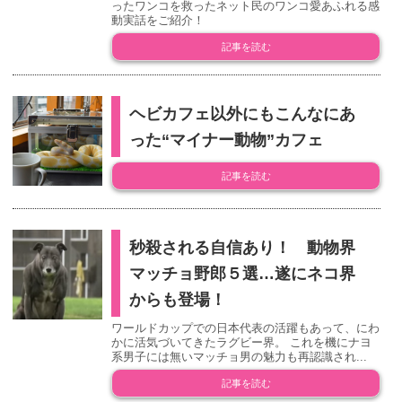
ったワンコを救ったネット民のワンコ愛あふれる感
動実話をご紹介！
記事を読む
ヘビカフェ以外にもこんなにあ
った“マイナー動物”カフェ
記事を読む
秒殺される自信あり！ 動物界
マッチョ野郎５選…遂にネコ界
からも登場！
ワールドカップでの日本代表の活躍もあって、にわ
かに活気づいてきたラグビー界。 これを機にナヨ
系男子には無いマッチョ男の魅力も再認識され...
記事を読む