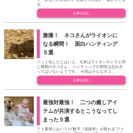
る...
記事を読む
激撮！ ネコさんがライオンに
なる瞬間！ 面白ハンティング
５選
ペット化したとはいえ、元来はライオンやトラと同
じ種類のネコさん。 ハンティングの習性は忘れき
ってはいないようです。 今回はそんなネコ...
記事を読む
最強対最強！ 二つの癒しアイ
テムが共演するとこうなってし
まった５選
ＴＶ業界においての“数字（視聴率）が取れる”アイ