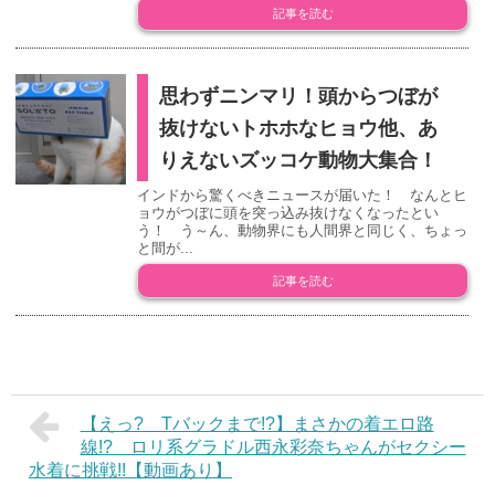
記事を読む
思わずニンマリ！頭からつぼが
抜けないトホホなヒョウ他、あ
りえないズッコケ動物大集合！
インドから驚くべきニュースが届いた！ なんとヒ
ョウがつぼに頭を突っ込み抜けなくなったとい
う！ う～ん、動物界にも人間界と同じく、ちょっ
と間が...
記事を読む
【えっ? Tバックまで!?】まさかの着エロ路
線!? ロリ系グラドル西永彩奈ちゃんがセクシー
水着に挑戦!!【動画あり】