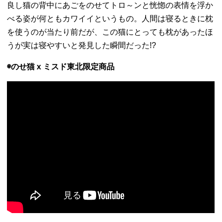
良し猫の背中にあごをのせてトロ～ンと恍惚の表情を浮か
べる姿が何ともカワイイというもの。人間は寝るときに枕
を使うのが当たり前だが、この猫にとっても枕があったほ
うが実は寝やすいと発見した瞬間だった!?
◉のせ猫 x ミスド東北限定商品