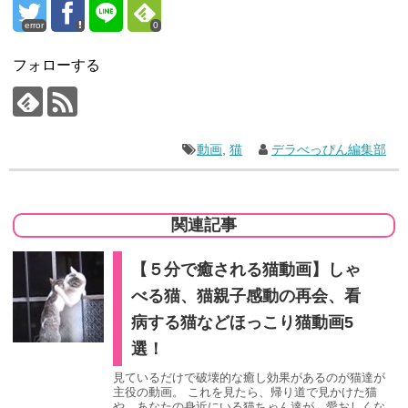
error
0
フォローする
動画
,
猫
デラべっぴん編集部
関連記事
【５分で癒される猫動画】しゃ
べる猫、猫親子感動の再会、看
病する猫などほっこり猫動画5
選！
見ているだけで破壊的な癒し効果があるのが猫達が
主役の動画。 これを見たら、帰り道で見かけた猫
や、あなたの身近にいる猫ちゃん達が、愛おしくな