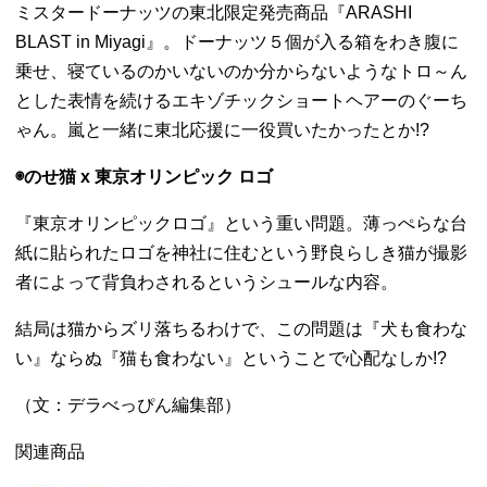
ミスタードーナッツの東北限定発売商品『ARASHI
BLAST in Miyagi』。ドーナッツ５個が入る箱をわき腹に
乗せ、寝ているのかいないのか分からないようなトロ～ん
とした表情を続けるエキゾチックショートヘアーのぐーち
ゃん。嵐と一緒に東北応援に一役買いたかったとか!?
◉のせ猫 x 東京オリンピック ロゴ
『東京オリンピックロゴ』という重い問題。薄っぺらな台
紙に貼られたロゴを神社に住むという野良らしき猫が撮影
者によって背負わされるというシュールな内容。
結局は猫からズリ落ちるわけで、この問題は『犬も食わな
い』ならぬ『猫も食わない』ということで心配なしか!?
（文：デラべっぴん編集部）
関連商品