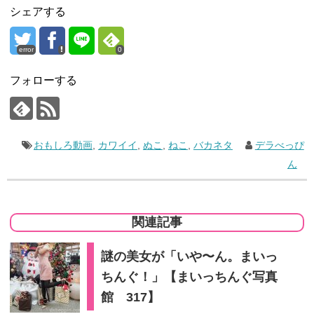
シェアする
error
0
フォローする
おもしろ動画
,
カワイイ
,
ぬこ
,
ねこ
,
バカネタ
デラべっぴ
ん
関連記事
謎の美女が「いや〜ん。まいっ
ちんぐ！」【まいっちんぐ写真
館 317】