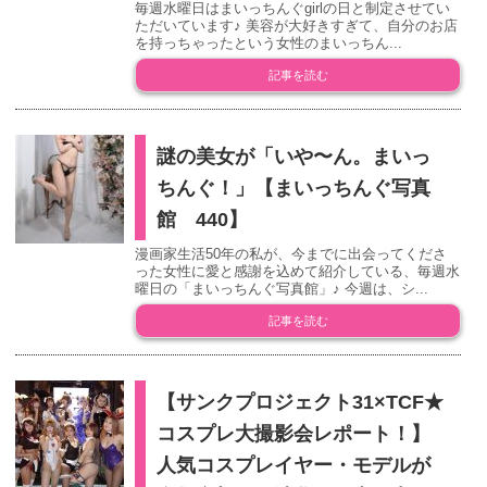
毎週水曜日はまいっちんぐgirlの日と制定させてい
ただいています♪ 美容が大好きすぎて、自分のお店
を持っちゃったという女性のまいっちん...
記事を読む
謎の美女が「いや〜ん。まいっ
ちんぐ！」【まいっちんぐ写真
館 440】
漫画家生活50年の私が、今までに出会ってくださ
った女性に愛と感謝を込めて紹介している、毎週水
曜日の「まいっちんぐ写真館」♪ 今週は、シ...
記事を読む
【サンクプロジェクト31×TCF★
コスプレ大撮影会レポート！】
人気コスプレイヤー・モデルが