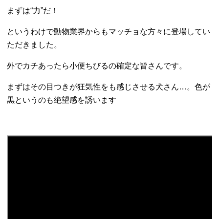
まずは“力”だ！
というわけで動物業界からもマッチョな方々に登場してい
ただきました。
外でカチあったら小便ちびるの確定な皆さんです。
まずはその目つきが狂気性をも感じさせる犬さん…。色が
黒というのも絶望感を誘います