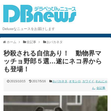
Deluxeなニュースをお届けします
ホーム
全記事
おバカネタ
秒殺される自信あり！ 動物界マ
ッチョ野郎５選…遂にネコ界から
も登場！
2015/10/15
2017/5/16
おバカネタ
,
オモシロ
,
カワイイ
,
わんにゃ
ん
,
全記事