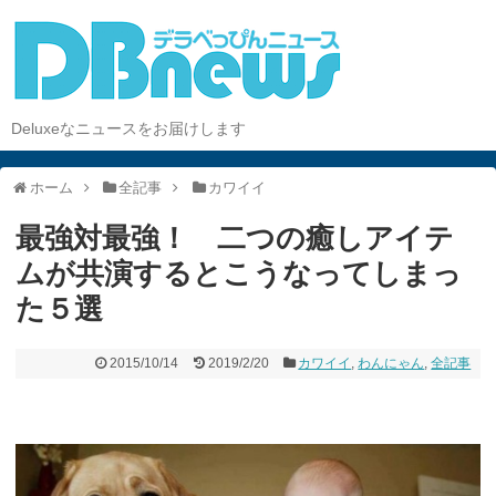
Deluxeなニュースをお届けします
ホーム
全記事
カワイイ
最強対最強！ 二つの癒しアイテ
ムが共演するとこうなってしまっ
た５選
2015/10/14
2019/2/20
カワイイ
,
わんにゃん
,
全記事