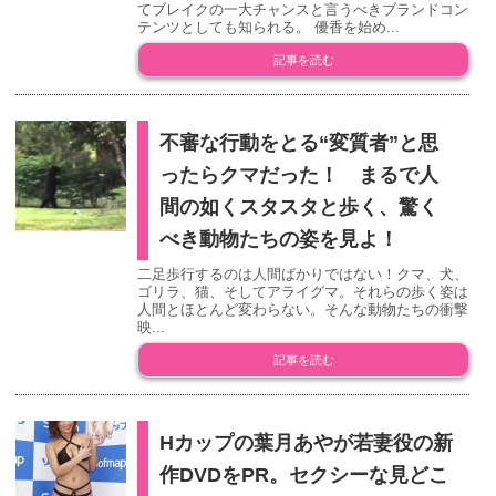
てブレイクの一大チャンスと言うべきブランドコン
テンツとしても知られる。 優香を始め...
記事を読む
不審な行動をとる“変質者”と思
ったらクマだった！ まるで人
間の如くスタスタと歩く、驚く
べき動物たちの姿を見よ！
二足歩行するのは人間ばかりではない！クマ、犬、
ゴリラ、猫、そしてアライグマ。それらの歩く姿は
人間とほとんど変わらない。そんな動物たちの衝撃
映...
記事を読む
Hカップの葉月あやが若妻役の新
作DVDをPR。セクシーな見どこ