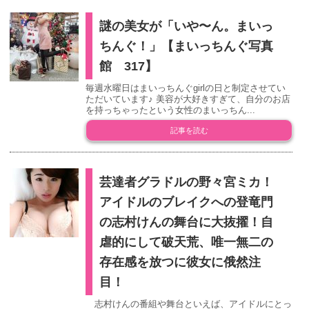
謎の美女が「いや〜ん。まいっ
ちんぐ！」【まいっちんぐ写真
館 317】
毎週水曜日はまいっちんぐgirlの日と制定させてい
ただいています♪ 美容が大好きすぎて、自分のお店
を持っちゃったという女性のまいっちん...
記事を読む
芸達者グラドルの野々宮ミカ！
アイドルのブレイクへの登竜門
の志村けんの舞台に大抜擢！自
虐的にして破天荒、唯一無二の
存在感を放つに彼女に俄然注
目！
志村けんの番組や舞台といえば、アイドルにとっ