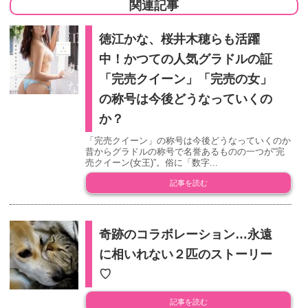
関連記事
徳江かな、桜井木穂らも活躍
中！かつての人気グラドルの証
「完売クイーン」「完売の女」
の称号は今後どうなっていくの
か？
「完売クイーン」の称号は今後どうなっていくのか
昔からグラドルの称号で名誉あるものの一つが“完
売クイーン(女王)”。俗に「数字...
記事を読む
奇跡のコラボレーション…永遠
に相いれない２匹のストーリー
♡
記事を読む