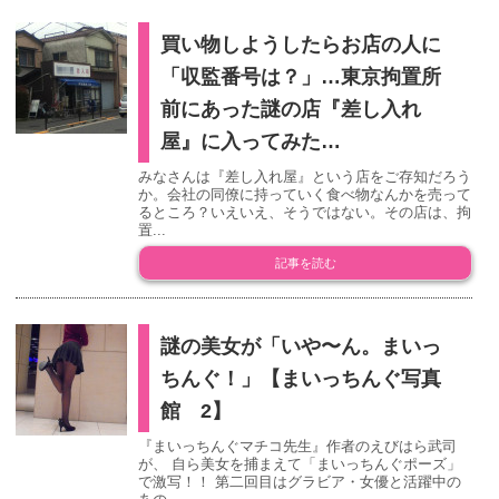
買い物しようしたらお店の人に
「収監番号は？」…東京拘置所
前にあった謎の店『差し入れ
屋』に入ってみた…
みなさんは『差し入れ屋』という店をご存知だろう
か。会社の同僚に持っていく食べ物なんかを売って
るところ？いえいえ、そうではない。その店は、拘
置...
記事を読む
謎の美女が「いや〜ん。まいっ
ちんぐ！」【まいっちんぐ写真
館 2】
『まいっちんぐマチコ先生』作者のえびはら武司
が、 自ら美女を捕まえて「まいっちんぐポーズ」
で激写！！ 第二回目はグラビア・女優と活躍中の