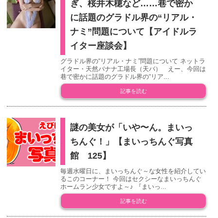
ぎ、桜井木穂など……巷で密か
に話題のグラドル界の“リアル・
ナミ”問題について【アイドルラ
イター座談会】
グラドル界の“リアル・ナミ”問題について ネットラ
イター・天然バナナ工場長（天バ） えー、今回は
巷で密かに話題のグラドル界の“リア...
記事を読む
謎の美女が「いや〜ん。まいっ
ちんぐ！」【まいっちんぐ写真
館 125】
毎週水曜日に、まいっちんぐ～な女性を紹介してい
るこのコーナー！ 今回はセクシーなまいっちんぐ
ホームラン少女ですよ～♪ 『まいっ...
記事を読む