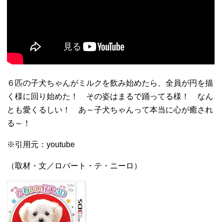
６匹の子犬ちゃんがミルクを飲み始めたら、全員が円を描
く様に回り始めた！ その姿はまるで踊ってる様！ なん
とも愛くるしい！ あ～子犬ちゃんって本当に心が癒され
る～！
※引用元：youtube
（取材・文／ロバート・テ・ニーロ）