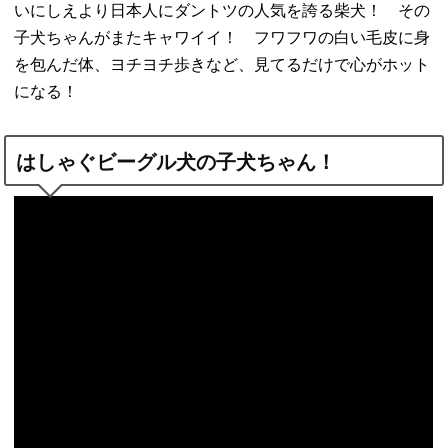
いにしえより日本人にダントツの人気を誇る柴犬！ その
子犬ちゃんがまたキャワイイ！ フワフワの白い毛皮に身
を包んだ体、ヨチヨチ歩きなど、見てるだけで心がホット
になる！
はしゃぐビーグル犬の子犬ちゃん！