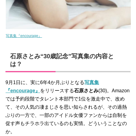
写真集『encourage』
石原さとみ“30歳記念”写真集の内容と
は？
9月1日に、実に6年4か月ぶりとなる
写真集
『encourage』
をリリースする
石原さとみ
(30)。Amazon
では予約段階でタレント本部門で1位を激走中で、改め
て、その人気の凄まじさを思い知らされるが、その過熱
ぶりの一方で、一部のアイドル女優ファンからは自制を
促す声もチラホラ出ているのも実情。どういうことなの
か。