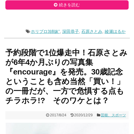
続きを読む
ホリプロ3姉妹”
,
深田恭子
,
石原さとみ
,
綾瀬はるか
予約段階で1位爆走中！石原さとみ
が6年4か月ぶりの写真集
『encourage』を発売。30歳記念
ということも含め当然「買い！」
の一冊だが、一方で危惧する点も
チラホラ!? そのワケとは？
2017/8/24
2020/12/29
芸能、スポーツ