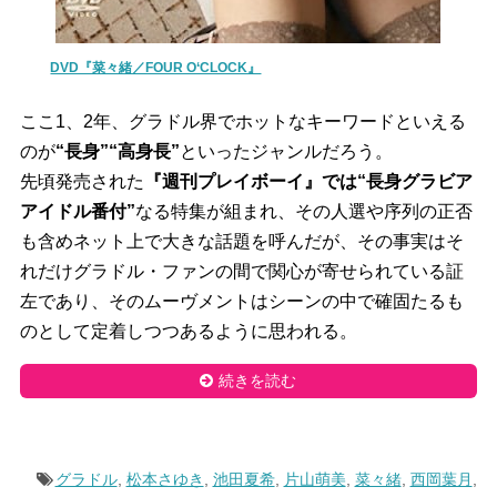
DVD『菜々緒／FOUR O‘CLOCK』
ここ1、2年、グラドル界でホットなキーワードといえる
のが
“長身”“高身長”
といったジャンルだろう。
先頃発売された
『週刊プレイボーイ』では“長身グラビア
アイドル番付”
なる特集が組まれ、その人選や序列の正否
も含めネット上で大きな話題を呼んだが、その事実はそ
れだけグラドル・ファンの間で関心が寄せられている証
左であり、そのムーヴメントはシーンの中で確固たるも
のとして定着しつつあるように思われる。
続きを読む
グラドル
,
松本さゆき
,
池田夏希
,
片山萌美
,
菜々緒
,
西岡葉月
,