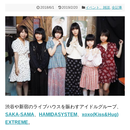
2018/6/1
2019/2/20
イベント、雑談
,
全記事
渋谷や新宿のライブハウスを賑わすアイドルグループ、
SAKA-SAMA
、
HAMIDASYSTEM
、
xoxo(Kiss&Hug)
EXTREME
。