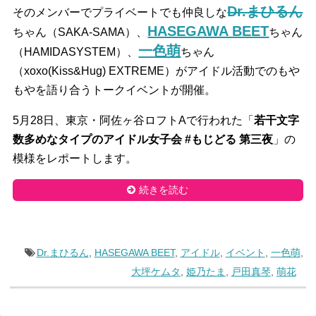
Dr.まひるん
そのメンバーでプライベートでも仲良しな
HASEGAWA BEET
ちゃん（SAKA-SAMA）、
ちゃん
一色萌
（HAMIDASYSTEM）、
ちゃん
（xoxo(Kiss&Hug) EXTREME）がアイドル活動でのもや
もやを語り合うトークイベントが開催。
5月28日、東京・阿佐ヶ谷ロフトAで行われた「
若干文字
数多めなタイプのアイドル女子会 #もじどる 第三夜
」の
模様をレポートします。
続きを読む
Dr.まひるん
,
HASEGAWA BEET
,
アイドル
,
イベント
,
一色萌
,
大坪ケムタ
,
姫乃たま
,
戸田真琴
,
萌花