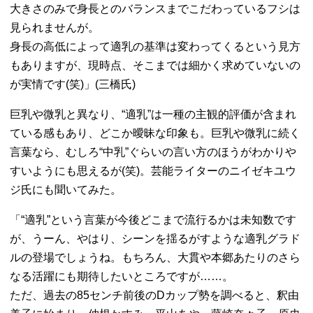
大きさのみで身長とのバランスまでこだわっているフシは
見られませんが。
身長の高低によって適乳の基準は変わってくるという見方
もありますが、現時点、そこまでは細かく求めていないの
が実情です(笑)」(三橋氏)
巨乳や微乳と異なり、“適乳”は一種の主観的評価が含まれ
ている感もあり、どこか曖昧な印象も。巨乳や微乳に続く
言葉なら、むしろ“中乳”ぐらいの言い方のほうがわかりや
すいようにも思えるが(笑)。芸能ライターのニイゼキユウ
ジ氏にも聞いてみた。
「“適乳”という言葉が今後どこまで流行るかは未知数です
が、うーん、やはり、シーンを揺るがすような適乳グラド
ルの登場でしょうね。もちろん、大貫や本郷あたりのさら
なる活躍にも期待したいところですが……。
ただ、過去の85センチ前後のDカップ勢を調べると、釈由