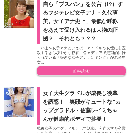
自ら「ブスパン」を公言（!?）す
るフジテレビ女子アナ・久代萌
美。女子アナ史上、最低な呼称
をあえて受け入れるは大物の証
拠？ それとも？？？
いまや女子アナといえば、アイドルや女優にも匹
敵するきらびやかな存在。各メディアで定期的に行
われている「好きな女子アナランキング」が老若男
女...
記事を読む
女子大生グラドルが成長し後輩
を誘惑！ 笑顔がキュートなFカ
ップグラドル・佐藤レイミちゃ
んが健康的ボディで挑発！
現役女子大生グラドルとして活動、今春大学を卒業