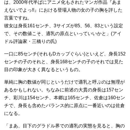
は、2000年代半ばにアニメ化もされたマンガ作品『あま
えないでよっ!!』における登場人物の女の子の胸を評した
言葉ですね。
彼女は身長161センチ、3サイズが85、56、83という設定
で、その数値こそ、適乳の原点といっていいかと」(アイ
ドル評論家・三橋りの氏)
一口に85センチ(それもDカップぐらい)といえど、身長152
センチの子のそれと、身長168センチの子のそれでは見た
目の印象が大きく異なるというもの。
単純に胸の数値が同じというだけで適乳と呼ぶのは無理が
あるかもしれない。ちなみに前述の大貫の身長は157セン
チ、彩川は154センチ、本郷は165センチ、佐倉は160セン
チで、身長も含めたバランス的に原点に一番近いのは佐倉
になる。
「まあ、目下のグラドル界での適乳の実態を見ると、胸の