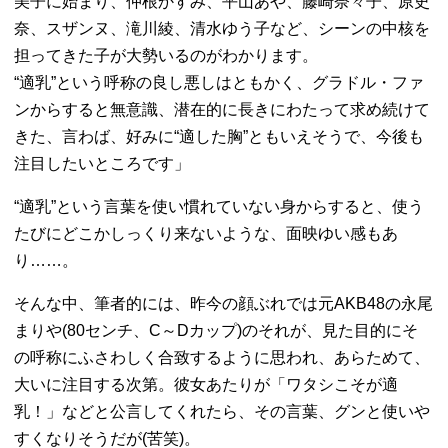
美子に始まり、仲根かすみ、平山あや、藤崎奈々子、原史
奈、スザンヌ、滝川綾、清水ゆう子など、シーンの中核を
担ってきた子が大勢いるのがわかります。
“適乳”という呼称の良し悪しはともかく、グラドル・ファ
ンからすると無意識、潜在的に長きにわたって求め続けて
きた、言わば、好みに“適した胸”ともいえそうで、今後も
注目したいところです」
“適乳”という言葉を使い慣れていない身からすると、使う
たびにどこかしっくり来ないような、面映ゆい感もあ
り……。
そんな中、筆者的には、昨今の顔ぶれでは元AKB48の永尾
まりや(80センチ、C～Dカップ)のそれが、見た目的にそ
の呼称にふさわしく合致するように思われ、あらためて、
大いに注目する次第。彼女あたりが「ワタシこそが適
乳！」などと公言してくれたら、その言葉、グンと使いや
すくなりそうだが(苦笑)。