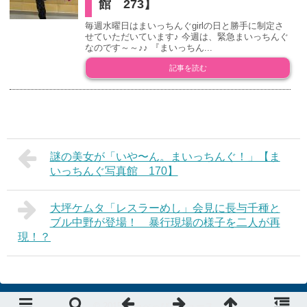
館 273】
毎週水曜日はまいっちんぐgirlの日と勝手に制定さ
せていただいています♪ 今週は、緊急まいっちんぐ
なのです～～♪♪ 『まいっちん...
記事を読む
謎の美女が「いや〜ん。まいっちんぐ！」【ま
いっちんぐ写真館 170】
大坪ケムタ「レスラーめし」会見に長与千種と
ブル中野が登場！ 暴行現場の様子を二人が再
現！？
© 2015
デラべっぴんニュース