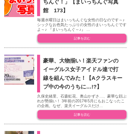
ちんぐ！」【まいっちんぐ写真
館 173】
毎週水曜日はまいっちんぐな女性の日なのです～♪
シックなお色気たっぷりの女性のまいっちんぐです
よ～♪ 『まいっちんぐ～♪』 ...
記事を読む
豪華、大物揃い！楽天ファンの
イーグルス女子アイドル達で打
線を組んでみた！【Aクラスキー
プ中の今のうちに…!?】
久保史緒里、石森虹花、奥山かずさ…、豪華な顔ぶ
れが勢揃い！ 3年前の2017年5月にもおこなったこ
の企画。なぜ、楽天イーグルスだけ...
記事を読む