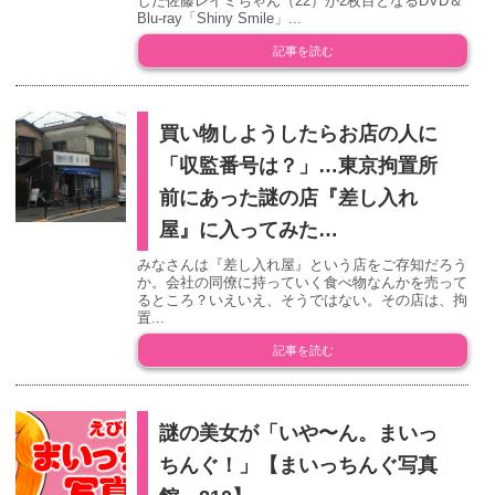
した佐藤レイミちゃん（22）が2枚目となるDVD＆
Blu-ray「Shiny Smile」...
記事を読む
買い物しようしたらお店の人に
「収監番号は？」…東京拘置所
前にあった謎の店『差し入れ
屋』に入ってみた…
みなさんは『差し入れ屋』という店をご存知だろう
か。会社の同僚に持っていく食べ物なんかを売って
るところ？いえいえ、そうではない。その店は、拘
置...
記事を読む
謎の美女が「いや〜ん。まいっ
ちんぐ！」【まいっちんぐ写真