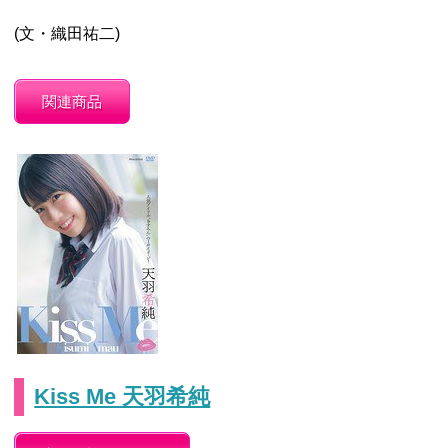
(文・織田祐二)
関連商品
Kiss Me 天羽希純