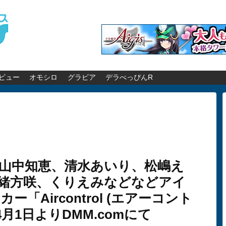
ビュー
オモシロ
グラビア
デラべっぴんR
山中知恵、清水あいり、松嶋え
緒方咲、くりえみなどなどアイ
「Aircontrol (エアーコント
月1日よりDMM.comにて