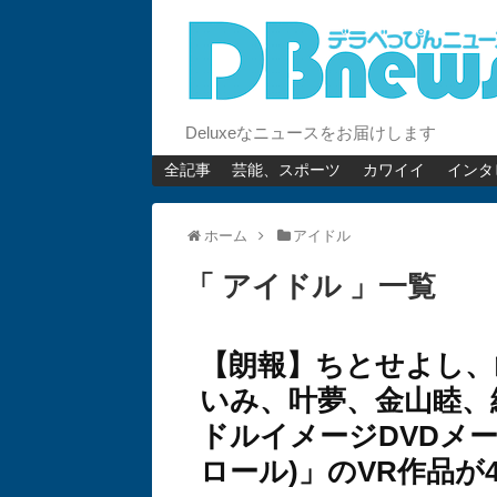
Deluxeなニュースをお届けします
全記事
芸能、スポーツ
カワイイ
インタ
ホーム
アイドル
「 アイドル 」一覧
【朗報】ちとせよし、
いみ、叶夢、金山睦、
ドルイメージDVDメーカー
ロール)」のVR作品が4