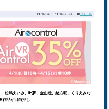
2020/4/1
2020/12/30
アイドル
り、松嶋えいみ、叶夢、金山睦、緒方咲、くりえみな
R作品が目白押し！