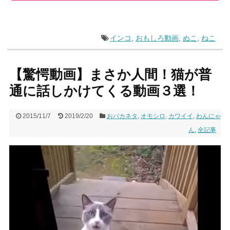
インコ
,
おもしろ動画
,
ぬこ
,
ねこ
【驚愕動画】まさか人間！猫が普
通に話しかけてくる動画３選！
2015/11/7
2019/2/20
おバカネタ
,
オモシロ
,
カワイイ
,
わんにゃ
ん
,
全記事