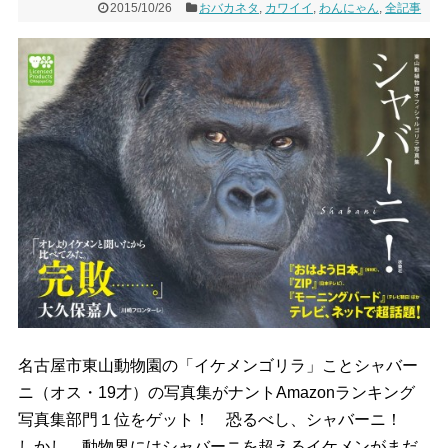
2015/10/26
おバカネタ
,
カワイイ
,
わんにゃん
,
全記事
名古屋市東山動物園の「イケメンゴリラ」ことシャバー
ニ（オス・19才）の写真集がナントAmazonランキング
写真集部門１位をゲット！ 恐るべし、シャバーニ！
しかし、動物界にはシャバーニを超えるイケメンがまだ