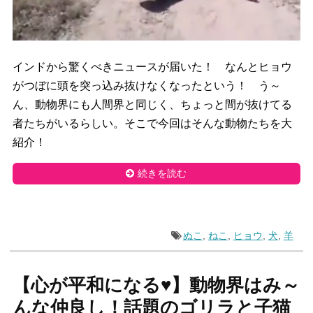
インドから驚くべきニュースが届いた！ なんとヒョウ
がつぼに頭を突っ込み抜けなくなったという！ う～
ん、動物界にも人間界と同じく、ちょっと間が抜けてる
者たちがいるらしい。そこで今回はそんな動物たちを大
紹介！
続きを読む
ぬこ
,
ねこ
,
ヒョウ
,
犬
,
羊
【心が平和になる♥】動物界はみ～
んな仲良し！話題のゴリラと子猫