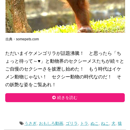
出典・somepets.com
ただいまイケメンゴリラが話題沸騰！ と思ったら「ち
ょっと待って～♥」と動物界のセクシーメスたちが続々と
ご自慢のセクシーさを披瀝し始めた！ もう時代はイケ
メン動物じゃない！ セクシー動物の時代なのだ！ そ
の妖艶な姿をご覧あれ！
続きを読む
うさぎ
,
おもしろ動画
,
ゴリラ
,
トラ
,
ぬこ
,
ねこ
,
犬
,
猿