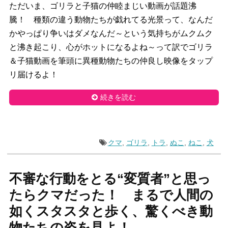
ただいま、ゴリラと子猫の仲睦まじい動画が話題沸
騰！ 種類の違う動物たちが戯れてる光景って、なんだ
かやっぱり争いはダメなんだ～という気持ちがムクムク
と沸き起こり、心がホットになるよね～って訳でゴリラ
＆子猫動画を筆頭に異種動物たちの仲良し映像をタップ
リ届けるよ！
続きを読む
クマ
,
ゴリラ
,
トラ
,
ぬこ
,
ねこ
,
犬
不審な行動をとる“変質者”と思っ
たらクマだった！ まるで人間の
如くスタスタと歩く、驚くべき動
物たちの姿を見よ！