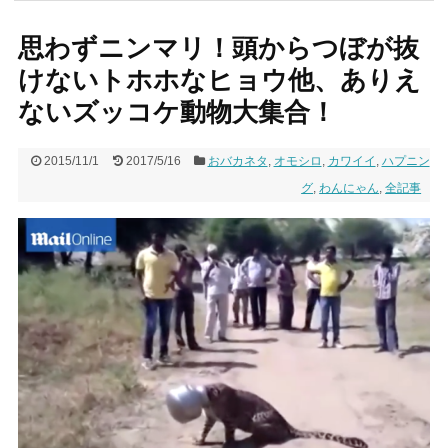
思わずニンマリ！頭からつぼが抜
けないトホホなヒョウ他、ありえ
ないズッコケ動物大集合！
2015/11/1
2017/5/16
おバカネタ
,
オモシロ
,
カワイイ
,
ハプニン
グ
,
わんにゃん
,
全記事