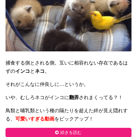
捕食する側とされる側。互いに相容れない存在であるは
ずの
インコ
と
ネコ
。
それがこんなに仲良しに…というか。
いや、むしろネコがインコに
翻弄
されまくってる？！
鳥類と哺乳類という種の隔たりを超えた絆が見え隠れす
る、
可愛いすぎる動画
をピックアップ！
続きを読む