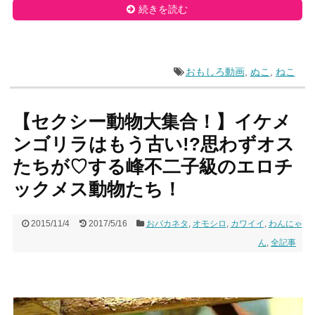
続きを読む
おもしろ動画
,
ぬこ
,
ねこ
【セクシー動物大集合！】イケメ
ンゴリラはもう古い!?思わずオス
たちが♡する峰不二子級のエロチ
ックメス動物たち！
2015/11/4
2017/5/16
おバカネタ
,
オモシロ
,
カワイイ
,
わんにゃ
ん
,
全記事