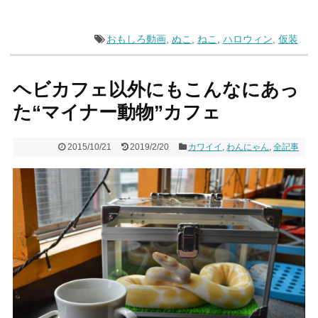
おもしろ動画
,
ぬこ
,
ねこ
,
ハロウィン
,
仮装
ヘビカフェ以外にもこんなにあっ
た“マイナー動物”カフェ
2015/10/21
2019/2/20
カワイイ
,
わんにゃん
,
全記事