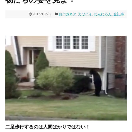
2015/10/28
おバカネタ
,
カワイイ
,
わんにゃん
,
全記事
二足歩行するのは人間ばかりではない！