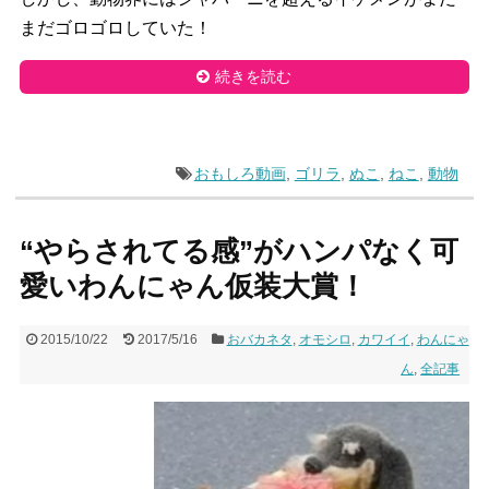
まだゴロゴロしていた！
続きを読む
おもしろ動画
,
ゴリラ
,
ぬこ
,
ねこ
,
動物
“やらされてる感”がハンパなく可
愛いわんにゃん仮装大賞！
2015/10/22
2017/5/16
おバカネタ
,
オモシロ
,
カワイイ
,
わんにゃ
ん
,
全記事