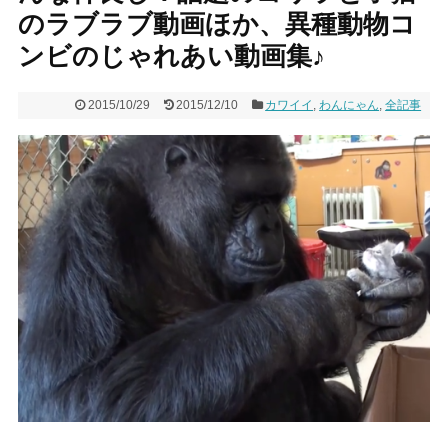
のラブラブ動画ほか、異種動物コ
ンビのじゃれあい動画集♪
2015/10/29
2015/12/10
カワイイ
,
わんにゃん
,
全記事