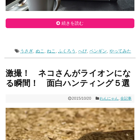
続きを読む
うさぎ
,
ぬこ
,
ねこ
,
ふくろう
,
へび
,
ペンギン
,
やってみた
激撮！ ネコさんがライオンにな
る瞬間！ 面白ハンティング５選
2015/10/20
わんにゃん
,
全記事