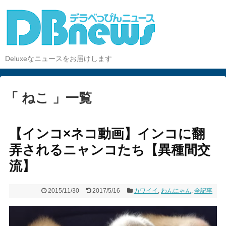
Deluxeなニュースをお届けします
「 ねこ 」一覧
【インコ×ネコ動画】インコに翻
弄されるニャンコたち【異種間交
流】
2015/11/30
2017/5/16
カワイイ
,
わんにゃん
,
全記事