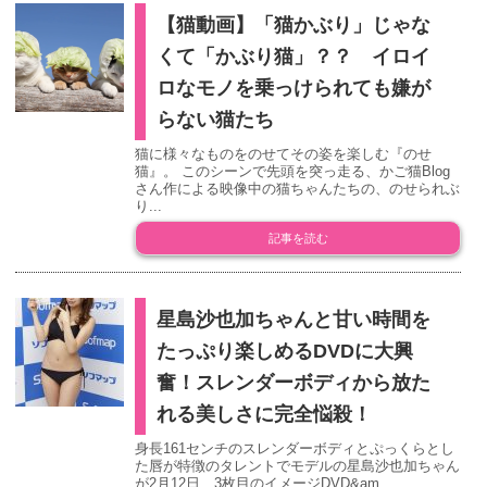
【猫動画】「猫かぶり」じゃな
くて「かぶり猫」？？ イロイ
ロなモノを乗っけられても嫌が
らない猫たち
猫に様々なものをのせてその姿を楽しむ『のせ
猫』。 このシーンで先頭を突っ走る、かご猫Blog
さん作による映像中の猫ちゃんたちの、のせられぶ
り...
記事を読む
星島沙也加ちゃんと甘い時間を
たっぷり楽しめるDVDに大興
奮！スレンダーボディから放た
れる美しさに完全悩殺！
身長161センチのスレンダーボディとぷっくらとし
た唇が特徴のタレントでモデルの星島沙也加ちゃん
が2月12日、3枚目のイメージDVD&am...