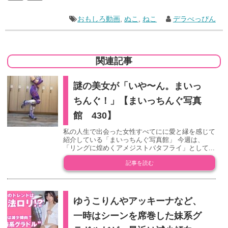
おもしろ動画
,
ぬこ
,
ねこ
デラべっぴん
関連記事
謎の美女が「いや〜ん。まいっ
ちんぐ！」【まいっちんぐ写真
館 430】
私の人生で出会った女性すべてにに愛と縁を感じて
紹介している「まいっちんぐ写真館」 今週は、
「リングに煌めくアメジストバタフライ」として...
記事を読む
ゆうこりんやアッキーナなど、
一時はシーンを席巻した妹系グ