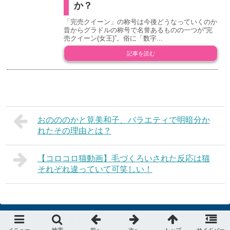
か？
「完売クイーン」の称号は今後どうなっていくのか
昔からグラドルの称号で名誉あるものの一つが“完
売クイーン(女王)”。俗に「数字...
記事を読む
おのののかと筧美和子、バラエティで明暗分か
れたその理由とは？
【コロコロ猫動画】毛づくろいされた反応は猫
それぞれ違っていて可笑しい！
© 2015
デラべっぴんニュース