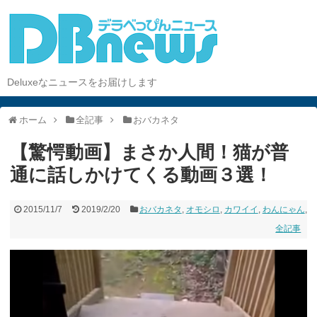
Deluxeなニュースをお届けします
ホーム
全記事
おバカネタ
【驚愕動画】まさか人間！猫が普
通に話しかけてくる動画３選！
2015/11/7
2019/2/20
おバカネタ
,
オモシロ
,
カワイイ
,
わんにゃん
,
全記事