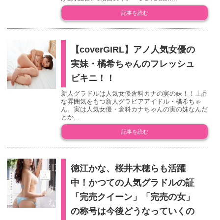
記事を読む
【coverGIRL】アノ人気女優の
実妹・橘希ちゃんのフレッシュ
ビキニ！！
新人グラドルは人気女優倉科カナの実の妹！！上品
な雰囲気をもつ新人グラビアアイドル・橘希ちゃ
ん。実は人気女優・倉科カナちゃんの実の妹なんだ
とか...
記事を読む
徳江かな、桜井木穂らも活躍
中！かつての人気グラドルの証
「完売クイーン」「完売の女」
の称号は今後どうなっていくの