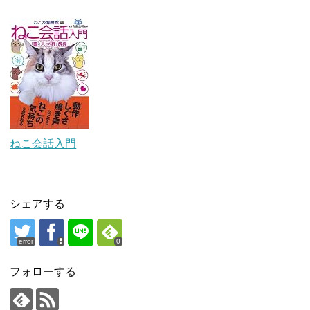
ねこ会話入門
シェアする
error
0
フォローする