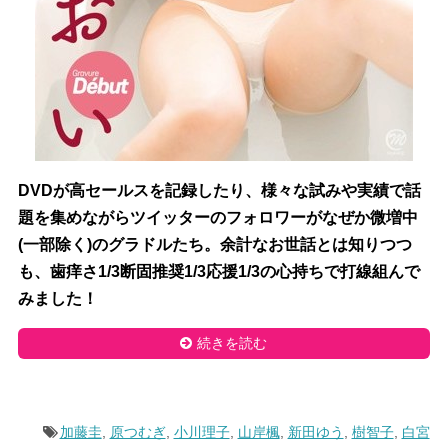
DVDが高セールスを記録したり、様々な試みや実績で話
題を集めながらツイッターのフォロワーがなぜか微増中
(一部除く)のグラドルたち。余計なお世話とは知りつつ
も、歯痒さ1/3断固推奨1/3応援1/3の心持ちで打線組んで
みました！
続きを読む
加藤圭
,
原つむぎ
,
小川理子
,
山岸楓
,
新田ゆう
,
樹智子
,
白宮