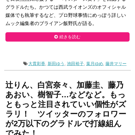
グラドルたち。かつては西武ライオンズのオフィシャル
媒体でも執筆するなど、プロ野球事情にめっぽう詳しい
ムック編集者のブライアン飯野氏が語る。
続きを読む
大貫彩香
,
新田ゆう
,
池田裕子
,
葉月ゆめ
,
藤井マリー
辻りん、白宮奈々、加藤圭、藤乃
あおい、樹智子…などなど。もっ
ともっと注目されていい個性がズ
ラリ！ ツイッターのフォロワー
が2万以下のグラドルで打線組ん
でみた！