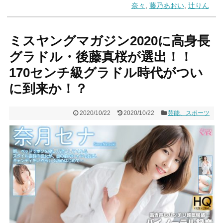
奈々
,
藤乃あおい
,
辻りん
ミスヤングマガジン2020に高身長
グラドル・後藤真桜が選出！！
170センチ級グラドル時代がつい
に到来か！？
2020/10/22
2020/10/22
芸能、スポーツ