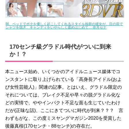
朝、ベッドでボクを優しく起こしてくれるスタイル抜群の彼女が、目の前で
シャツを脱ぎ、キャンディをいやらしく舐めはじめて… 奈月セナ
170センチ級グラドル時代がついに到来
か！？
本ニュース始め、いくつかのアイドルニュース媒体でコ
ンスタントに取り上げられている「高身長アイドル(およ
び女性芸能人)」関連の記事。とはいえ、グラドル限定の
それについては、ブレイク不足や早々の脱グラドル化な
どの実情で、ややインパクト不足な面も生じていたわけ
だが(正味な話)、ここにきてついに時代が到来？？？ 言
わずもがな、この度ミスヤングマガジン2020を受賞した
後藤真桜(170センチ・88センチ)の存在だ。