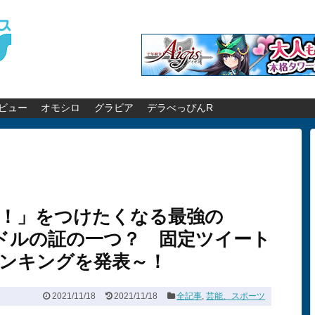
ビュー
オモシロ
グラビア
デラべっぴんR
！」をつけたくなる最強の
ラドルの証の一つ？ 固定ツイート
ランキングを発表～！
2021/11/18
2021/11/18
全記事
,
芸能、スポーツ