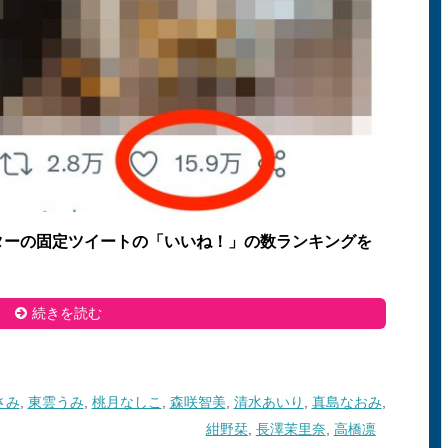
ターの固定ツイートの「いいね！」の数ランキングを
続きを読む
さみ
,
東雲うみ
,
桃月なしこ
,
森咲智美
,
清水あいり
,
真島なおみ
,
紺野栞
,
長澤茉里奈
,
高橋凛