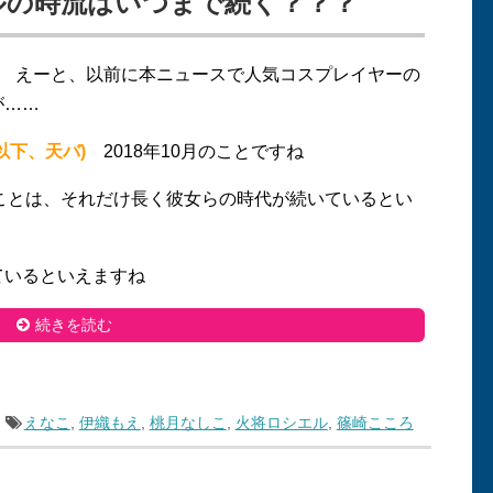
ルの時流はいつまで続く？？？
えーと、以前に本ニュースで人気コスプレイヤーの
が……
以下、天バ)
2018年10月のことですね
ことは、それだけ長く彼女らの時代が続いているとい
いるといえますね
続きを読む
えなこ
,
伊織もえ
,
桃月なしこ
,
火将ロシエル
,
篠崎こころ