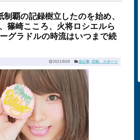
表紙制覇の記録樹立したのを始め、
、篠崎こころ、火将ロシエルら
ーグラドルの時流はいつまで続
2021/9/28
全記事
,
芸能、スポーツ