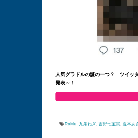
人気グラドルの証の一つ？ ツイッ
発表～！
RaMu
,
九条ねぎ
,
吉野七宝実
,
夏本あ