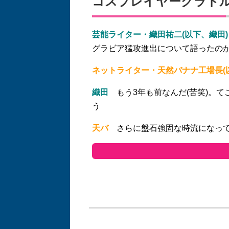
コスプレイヤーグラド
芸能ライター・織田祐二(以下、織田)
グラビア猛攻進出について語ったの
ネットライター・天然バナナ工場長(
織田
もう3年も前なんだ(苦笑)。て
う
天バ
さらに盤石強固な時流になって