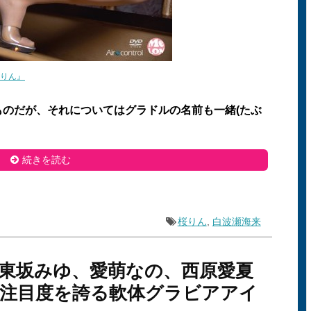
桜りん』
のだが、それについてはグラドルの名前も一緒(たぶ
。
続きを読む
桜りん
,
白波瀬海来
東坂みゆ、愛萌なの、西原愛夏
注目度を誇る軟体グラビアアイ