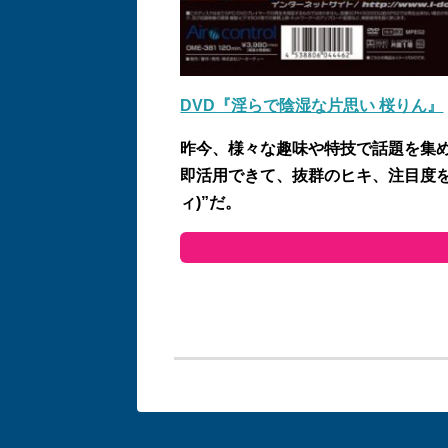
DVD『淫らで陰湿な片思い 桜りん』
昨今、様々な趣味や特技で話題を集
即活用できて、抜群のヒキ、注目度を
ィ)”だ。