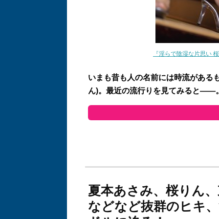
『淫らで陰湿な片思い 
いまも昔も人の名前には時流があるも
ん)。最近の流行りを見てみると――
夏本あさみ、桜りん、
などなど抜群のヒキ、