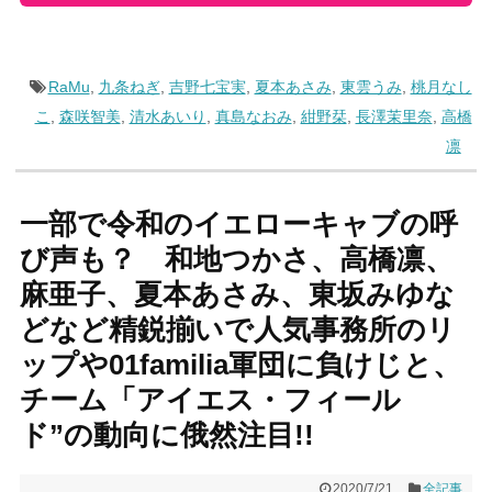
RaMu
,
九条ねぎ
,
吉野七宝実
,
夏本あさみ
,
東雲うみ
,
桃月なし
こ
,
森咲智美
,
清水あいり
,
真島なおみ
,
紺野栞
,
長澤茉里奈
,
高橋
凛
一部で令和のイエローキャブの呼
び声も？ 和地つかさ、高橋凛、
麻亜子、夏本あさみ、東坂みゆな
どなど精鋭揃いで人気事務所のリ
ップや01familia軍団に負けじと、
チーム「アイエス・フィール
ド”の動向に俄然注目!!
2020/7/21
全記事