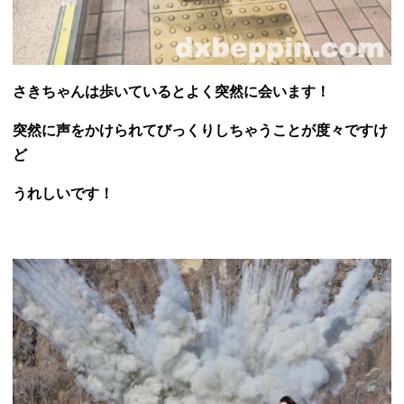
さきちゃんは歩いているとよく突然に会います！
突然に声をかけられてびっくりしちゃうことが度々ですけ
ど
うれしいです！