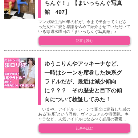
ちんぐ！」【まいっちんぐ写真
館 497】
マンガ家生活50年の私が、今まで出会ってくださ
った女性に愛と感謝を込めて紹介させていただいて
いる毎週水曜日の「まいっちんぐ写真館」♪ ...
記事を読む
ゆうこりんやアッキーナなど、
一時はシーンを席巻した妹系グ
ラドルだが、最近は減少傾向
に？？？ その歴史と目下の傾
向について検証してみた！
いまや、アイドル・シーンで完全に定着した感の
ある“妹系”という呼称。ヴィジュアルや雰囲気、キ
ャラなど、人気アイドルになるべく必須の要素...
記事を読む