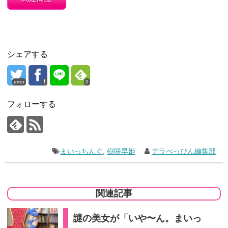
シェアする
error
0
フォローする
まいっちんぐ
,
樹咲早姫
デラべっぴん編集部
関連記事
謎の美女が「いや〜ん。まいっ