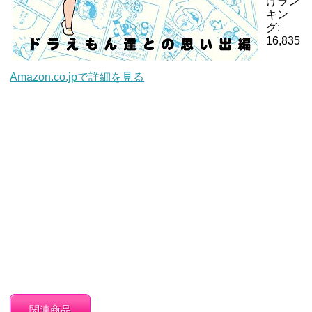
げラン
キン
グ:
16,835
Amazon.co.jpで詳細を見る
関連商品