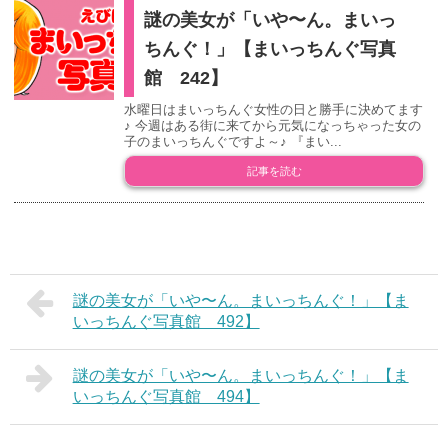
謎の美女が「いや〜ん。まいっ
ちんぐ！」【まいっちんぐ写真
館 242】
水曜日はまいっちんぐ女性の日と勝手に決めてます
♪ 今週はある街に来てから元気になっちゃった女の
子のまいっちんぐですよ～♪ 『まい...
記事を読む
謎の美女が「いや〜ん。まいっちんぐ！」【ま
いっちんぐ写真館 492】
謎の美女が「いや〜ん。まいっちんぐ！」【ま
いっちんぐ写真館 494】