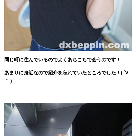
同じ町に住んでいるのでよくあちこちで会うのです！
あまりに身近なので紹介を忘れていたところでした！( ´∀
｀ )