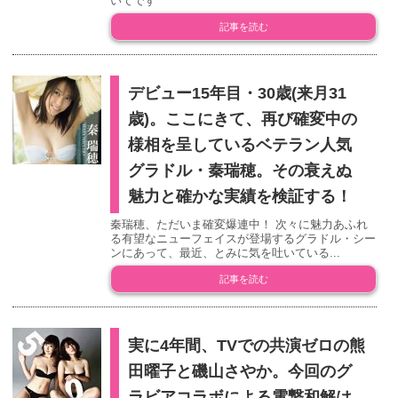
いてです
記事を読む
デビュー15年目・30歳(来月31
歳)。ここにきて、再び確変中の
様相を呈しているベテラン人気
グラドル・秦瑞穂。その衰えぬ
魅力と確かな実績を検証する！
秦瑞穂、ただいま確変爆連中！ 次々に魅力あふれ
る有望なニューフェイスが登場するグラドル・シー
ンにあって、最近、とみに気を吐いている...
記事を読む
実に4年間、TVでの共演ゼロの熊
田曜子と磯山さやか。今回のグ
ラビアコラボによる電撃和解は