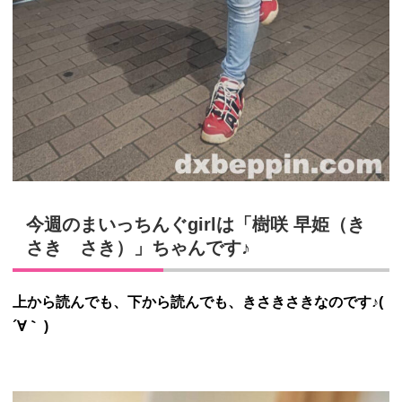
今週のまいっちんぐgirlは「樹咲 早姫（き
さき さき）」ちゃんです♪
上から読んでも、下から読んでも、きさきさきなのです♪(
´∀｀ )