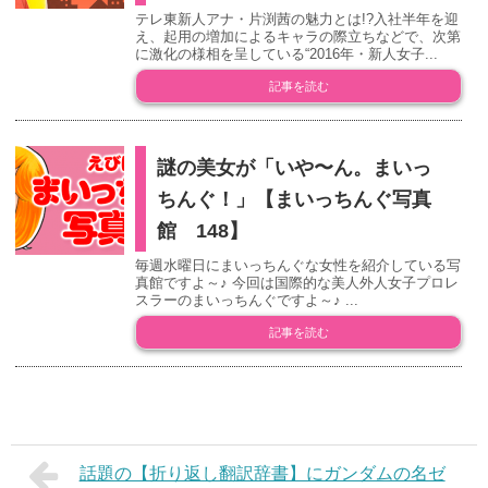
テレ東新人アナ・片渕茜の魅力とは!?入社半年を迎
え、起用の増加によるキャラの際立ちなどで、次第
に激化の様相を呈している“2016年・新人女子...
記事を読む
謎の美女が「いや〜ん。まいっ
ちんぐ！」【まいっちんぐ写真
館 148】
毎週水曜日にまいっちんぐな女性を紹介している写
真館ですよ～♪ 今回は国際的な美人外人女子プロレ
スラーのまいっちんぐですよ～♪ ...
記事を読む
話題の【折り返し翻訳辞書】にガンダムの名ゼ