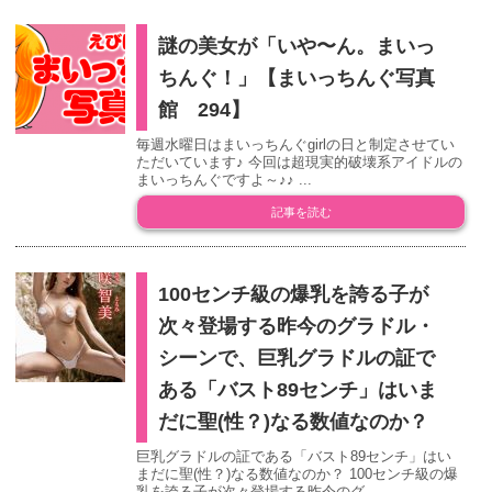
謎の美女が「いや〜ん。まいっ
ちんぐ！」【まいっちんぐ写真
館 294】
毎週水曜日はまいっちんぐgirlの日と制定させてい
ただいています♪ 今回は超現実的破壊系アイドルの
まいっちんぐですよ～♪♪ ...
記事を読む
100センチ級の爆乳を誇る子が
次々登場する昨今のグラドル・
シーンで、巨乳グラドルの証で
ある「バスト89センチ」はいま
だに聖(性？)なる数値なのか？
巨乳グラドルの証である「バスト89センチ」はい
まだに聖(性？)なる数値なのか？ 100センチ級の爆
乳を誇る子が次々登場する昨今のグ...