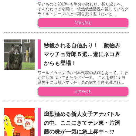
早いもので2018年も半分が終わり、折り返しへ。
そんなわけで今回は、依然俄然活況を呈しているグ
ラドル・シーンの上半期を振り返りたいと...
記事を読む
秒殺される自信あり！ 動物界
マッチョ野郎５選…遂にネコ界
からも登場！
ワールドカップでの日本代表の活躍もあって、にわ
かに活気づいてきたラグビー界。 これを機にナヨ
系男子には無いマッチョ男の魅力も再認識され...
記事を読む
熾烈極める新人女子アナバトル
の中、ここにきてテレ東・片渕
茜の株が一気に急上昇中～!?