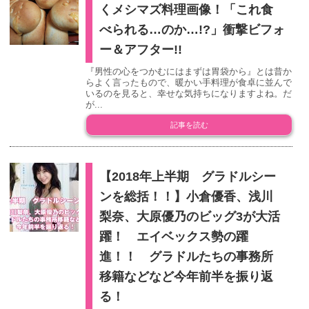
くメシマズ料理画像！「これ食
べられる…のか…!?」衝撃ビフォ
ー＆アフター!!
『男性の心をつかむにはまずは胃袋から』とは昔か
らよく言ったもので、暖かい手料理が食卓に並んで
いるのを見ると、幸せな気持ちになりますよね。だ
が...
記事を読む
【2018年上半期 グラドルシー
ンを総括！！】小倉優香、浅川
梨奈、大原優乃のビッグ3が大活
躍！ エイベックス勢の躍
進！！ グラドルたちの事務所
移籍などなど今年前半を振り返
る！