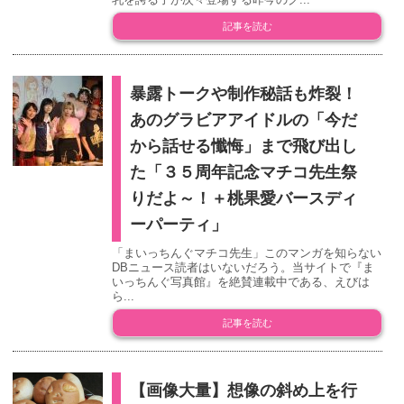
記事を読む
暴露トークや制作秘話も炸裂！
あのグラビアアイドルの「今だ
から話せる懺悔」まで飛び出し
た「３５周年記念マチコ先生祭
りだよ～！＋桃果愛バースディ
ーパーティ」
「まいっちんぐマチコ先生」このマンガを知らない
DBニュース読者はいないだろう。当サイトで『ま
いっちんぐ写真館』を絶賛連載中である、えびは
ら...
記事を読む
【画像大量】想像の斜め上を行