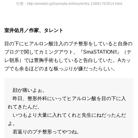
引用：http://ameblo.jp/hamada-britney/entry-10891763914.html
室井佑月／作家、タレント
目の下にヒアルロン酸注入のプチ整形をしていると自身の
ブログで
関してカミングアウト。『SmaSTATION!!』（
テ
レ朝系）では豊胸手術もしていると告白していた。
Aカッ
プでも余るほどのまな板っぷりが嫌だったらしい。
顔が痛いよぉ。
昨日、整形外科にいってヒアルロン酸を目の下に入
れてきたんだ。
いつもより大量に入れてくれと先生にねだったんだ
よ。
若返りのプチ整形ってやつね。