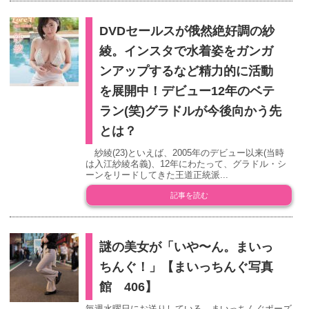
DVDセールスが俄然絶好調の紗
綾。インスタで水着姿をガンガ
ンアップするなど精力的に活動
を展開中！デビュー12年のベテ
ラン(笑)グラドルが今後向かう先
とは？
紗綾(23)といえば、2005年のデビュー以来(当時
は入江紗綾名義)、12年にわたって、グラドル・シ
ーンをリードしてきた王道正統派...
記事を読む
謎の美女が「いや〜ん。まいっ
ちんぐ！」【まいっちんぐ写真
館 406】
毎週水曜日にお送りしている、まいっちんぐポーズ