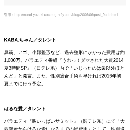
引用：http://muroi-yuzuki.cocolog-nifty.com/blog/2006/06/post_9ceb.html
KABA.ちゃん／タレント
鼻筋、アゴ、小顔整形など、過去整形にかかった費用は約
1,
000万。バラエティ番組『うわっ！
ダマされた大賞2014
夏3時間SP』（日テレ系）内で「
いじったのは歯以外ほと
んど」と発言。また、
性別適合手術を早ければ2016年初
夏までに行う予定。
はるな愛／タレント
バラエティ『胸いっぱいサミット』（関テレ系）にて「
大
西賢示からはるな愛になるまでの総費用」として、
性別適