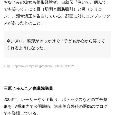
おなじみの彼女も整形経験者。自叙伝『泣いて、病んで、
でも笑って』にて目（切開と脂肪吸引）と鼻（シリコ
ン）、
頬骨矯正を告白している。
顔面に対しコンプレック
スがあったとのこと。
今井メロ、整形がきっかけで「子どもが心から笑って
くれるようになった」
引用：http://news.mynavi.jp/news/2013/04/19/152/
三原じゅんこ／参議院議員
2008年、レーザーやシミ取り、
ボトックスなどのプチ整
形をTV番組内で公開施術。
湘南美容外科の医師のブログ
でも登場している。