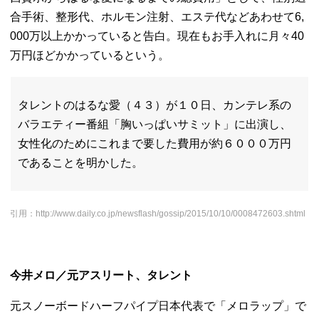
合手術、整形代、ホルモン注射、エステ代などあわせて6,
000万以上かかっていると告白。
現在もお手入れに月々40
万円ほどかかっているという。
タレントのはるな愛（４３）が１０日、カンテレ系の
バラエティー番組「胸いっぱいサミット」に出演し、
女性化のためにこれまで要した費用が約６０００万円
であることを明かした。
引用：http://www.daily.co.jp/newsflash/gossip/2015/10/10/0008472603.shtml
今井メロ／元アスリート、タレント
元スノーボードハーフパイプ日本代表で「メロラップ」
で