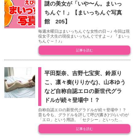
謎の美女が「いや〜ん。まいっ
ちんぐ！」【まいっちんぐ写真
館 205】
毎週水曜日はまいっちんぐな女性の日～♪ 今回は現
役女子大生の現役まいっちんぐですよ～♪ 『まいっ
ちんぐ～！♪』
記事を読む
平田梨奈、吉野七宝実、鈴原り
こ、凛々奏(りりかな)、山本ゆう
など自称自認エロの新世代グラ
ドルが続々登場中！？
自称自認エロの新世代グラドルが続々登場中！？
昔も今も、グラドルを評して呼び(書き)づらいのが
「エロ」という用語。「セクシー」といった...
記事を読む