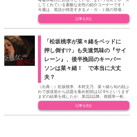
してくれている素敵な女性の紹介コーナーです！
今週は、英語が得意すぎるメ・ガ・ミ様の登場...
記事を読む
「松坂桃李が菜々緒をベッドに
押し倒す!?」も失速気味の『サイ
レーン』、後半挽回のキーパー
ソンは菜々緒！ で本当に大丈
夫？
（出典：）松坂桃李、木村文乃、菜々緒ら旬の顔ぶ
れで放送前から話題を集め初回は12.9％というまず
まずの結果を残したが、第2話以降、視聴率一桁...
記事を読む