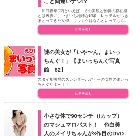
こと間違いナシ!?
川口春奈(22)といえば、その美貌と独特の存在感
とは裏腹に、いまいち地味な印象、レッテルがつき
まとってきた女優。キッカケはなんといっても2...
記事を読む
謎の美女が「いや〜ん。まいっ
ちんぐ！」【まいっちんぐ写真
館 82】
スタイル抜群のスレンダーボディーの女性のまいっ
ちんぐだよ～！！
記事を読む
小さな体で90センチ（Iカップ）
のマシュマロバスト！ 色白美
人のメイリちゃんが3作目のDVD