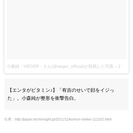
小森純・VIEGER・さん(@vieger_official)が投稿した写真
–
2015 11月 19 9:05午後 PST
【エンタがビタミン♪】「有吉のせいで顔をイジっ
た」。小森純が整形を衝撃告白。
引用：http://japan.techinsight.jp/2011/11/komori-seikei-111102.html