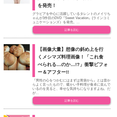
を発売！
グラビアを中心に活躍しているタレントのメイリち
ゃんが3作目のDVD『Sweet Vacation』(ラインコミ
ュニケーションズ）を発売。...
記事を読む
【画像大量】想像の斜め上を行
くメシマズ料理画像！「これ食
べられる…のか…!?」衝撃ビフォ
ー＆アフター!!
『男性の心をつかむにはまずは胃袋から』とは昔か
らよく言ったもので、暖かい手料理が食卓に並んで
いるのを見ると、幸せな気持ちになりますよね。だ
が...
記事を読む