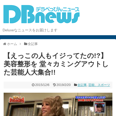
Deluxeなニュースをお届けします
ホーム
全記事
【えっこの人もイジってたの!?】
美容整形を 堂々カミングアウトし
た芸能人大集合!!
2015/12/6
2019/2/20
全記事
,
芸能、スポーツ