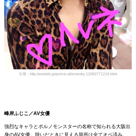
引用：http://ameblo.jp/prince-allen/entry-12093771216.html
峰岸ふじこ／AV女優
強烈なキャラとポルノモンスターの名称で知られる大阪出
身のAV
女優。脱いだときに見える箇所は全てオペ済み。