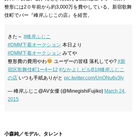
整形には2０年前から約3,000万を費やしている。
新宿歌舞
伎町でバー『峰岸ふじこの店』を経営。
きた～
#峰岸ふじこ
#DMM下着オークション
本日より
#DMM下着オークション
みてや
整形費の費用やわ
ユーザーの皆様 落札してや?
#新
宿区歌舞伎町1ー4ー12
#なかよしビルB1
#峰岸ふじこ
の店
いつも手紙ありがと
pic.twitter.com/UnONu6v3Iy
— 峰岸ふじこ@AV女優 (@MinegishiFujiko)
March 24,
2015
小森純／モデル、タレント