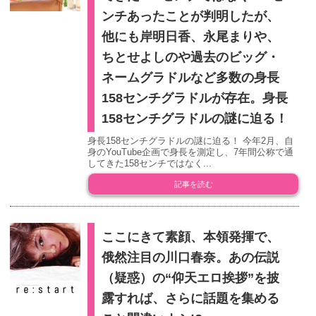
ンチあったことが判明したが、
他にも岸明日香、永尾まりや、
ちとせよしのや過去のビッグ・
ネームグラドルなど多数の身長
158センチグラドルが存在。身長
158センチグラドルの謎に迫る！
身長158センチグラドルの謎に迫る！ 今年2月、自
身のYouTube企画で身長を測定し、7年間公称で通
してきた158センチではなく...
記事を読む
ここにきて素顔、本領発揮で、
俄然注目の川口春奈。あの伝説
（疑惑）の“仰天エロ挨拶”を披
露すれば、さらに話題を集める