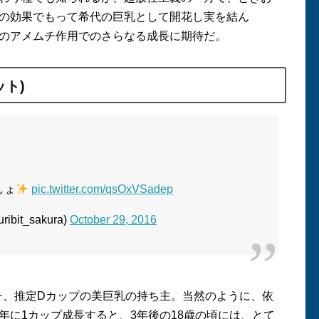
の効果でもって希代の巨乳として開花し実を結ん
のアメムチ作用でのさらなる成長に期待だ。
ット
)
しょ
pic.twitter.com/qsOxVSadep
bit_sakura)
October 29, 2016
チ、推定
D
カップの美巨乳の持ち主。当然のように、依
年に
1
カップ成長すると、
3
年後の
18
歳の頃には、とて