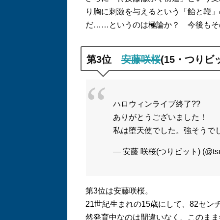
り胸に刺激を与えるという「飴と鞭」
だ
……
というのは極論か？ 今後もそ
第
3
位
安藤咲桜
(15
・つりビ
ハロウィンライブ終了??
ありがとうございました！
私は堕天使でした。強そうで
— 安藤 咲桜(つりビット) (@tsuri
第
3
位は安藤咲桜。
21
世紀生まれの
15
歳にして、
82
セン
然発育中なのは間違いなく、このまま