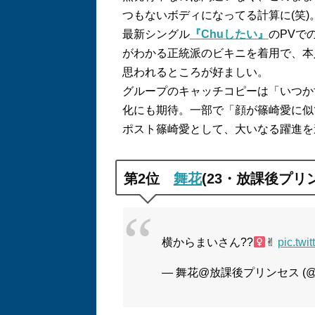
つもないボディになってる計算に
(
笑
)
最新シングル
『
Chu
したい』
の
PV
で
がわかる正統派のビキニを着用で、本
思われるところが好ましい。
グループのキャッチコピーは「いつか
化にも期待。一部で「顔が篠崎愛に似
ポスト篠崎愛として、大いなる躍進を
第
2
位
舞花
(23
・放課後プリ
横からまいさん??‍
✌︎
pic.twi
— 舞花@放課後プリンセス (@mai