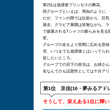
第
2
位は放課後プリンセスの舞花。
同グループといえば、周知のように、
だが、ファンの間では以前から、巨乳
過去、グラビア展開は皆無ながら、ラ
で披露される
T
シャツの膨らみを見る
実。
グループの名をより世間に広める意味
否、いつまでも放課後とはいってられ
促したいところ。
グループでの目下の担当は、お姉さん
名なんてのも話題性としては十分アリ
第
1
位 京佳
(16
・夢みるアド
そうして、栄えある
1
位に輝い