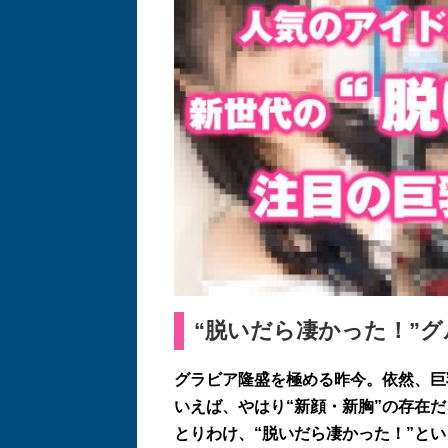
“
脱いだら凄かった！
”
グラビア隆盛を極める昨今。依然、巨
いえば、やはり
“
新顔・新胸
”
の存在だ
とりわけ、
“
脱いだら凄かった！
”
とい