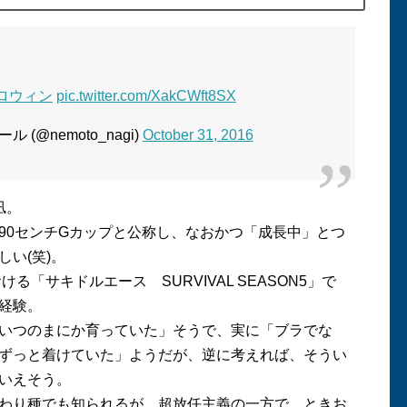
ロウィン
pic.twitter.com/XakCWft8SX
(@nemoto_nagi)
October 31, 2016
凪。
90
センチ
G
カップと公称し、なおかつ「成長中」とつ
しい
(
笑
)
。
おける「サキドルエース
SURVIVAL SEASON5
」で
経験。
いつのまにか育っていた」そうで、実に「ブラでな
ずっと着けていた」ようだが、逆に考えれば、そうい
いえそう。
わり種でも知られるが、超放任主義の一方で、ときお