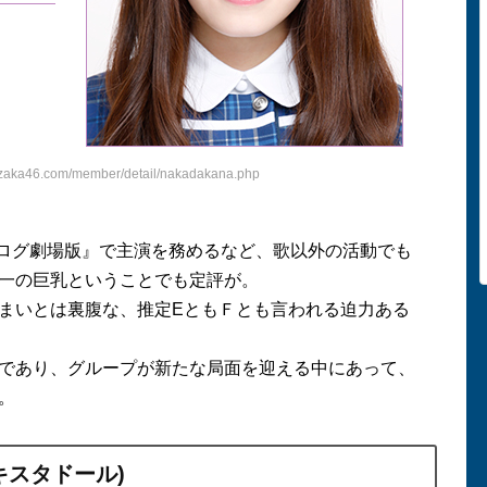
aka46.com/member/detail/nakadakana.php
ログ劇場版』で主演を務めるなど、歌以外の活動でも
一の巨乳ということでも定評が。
まいとは裏腹な、推定
E
ともＦとも言われる迫力ある
であり、グループが新たな局面を迎える中にあって、
。
キスタドール
)