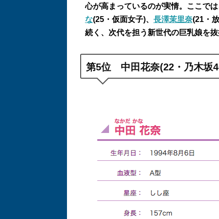
心が高まっているのが実情。ここでは
な
(25
・仮面女子
)
、
長澤茉里奈
(21
・
続く、次代を担う新世代の巨乳娘を抜
第
5
位 中田花奈
(22
・乃木坂
4