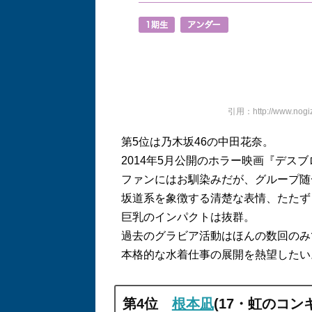
引用：http://www.nogiz
第
5
位は乃木坂
46
の中田花奈。
2014
年
5
月公開のホラー映画『デスブ
ファンにはお馴染みだが、グループ随
坂道系を象徴する清楚な表情、たたず
巨乳のインパクトは抜群。
過去のグラビア活動はほんの数回のみ
本格的な水着仕事の展開を熱望したい
第
4
位
根本凪
(17
・虹のコン