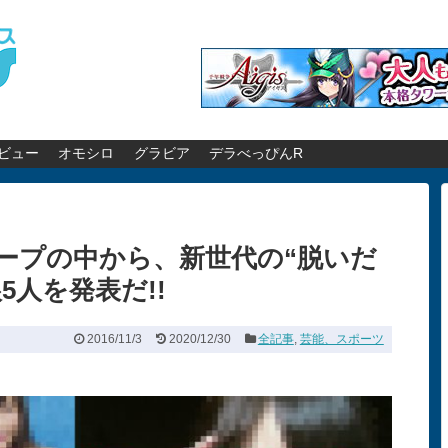
ビュー
オモシロ
グラビア
デラべっぴんR
ープの中から、新世代の“脱いだ
5人を発表だ!!
2016/11/3
2020/12/30
全記事
,
芸能、スポーツ