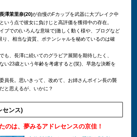
長澤茉里奈
(20)
が自慢の
F
カップを武器に大ブレイク中
という点で彼女に負けじと高評価を獲得中の存在。
イブでの
(
いろんな意味で
)
激しく動く様や、ブログなど
限り、相当な資質、ポテンシャルを秘めているのは確
でも、長澤に続いてのグラビア展開を期待したく、
ない
23
歳という年齢を考慮すると
(
笑
)
、早急な決断を
委員長。思いきって、改めて、お姉さんボイン長の襲
だと思えるが、いかに？
レセンス
)
たのは、夢みるアドレセンスの京佳！