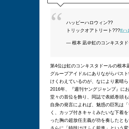
ハッピーハロウィン??
トリックオアトリート???
#ハ
— 根本 凪＠虹のコンキスタドール 
第
4
位は虹のコンキスタドールの根本
グループアイドルにありながらバスト
けくわえているのが、なにより素晴ら
2016
年、『週刊ヤングジャンプ』に
堂々の首位を飾り、同誌で表紙巻頭も
自身の発言によれば、魅惑の巨乳は「
く、カップ付きキャミみたいな下着を
った胸の超放任主義が功を奏したとも
さらに「特技はほふく前進」という変