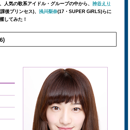
、人気の歌系アイドル・グループの中から、
神谷えり
放課後プリンセス
)
、
浅川梨奈
(17
・
SUPER GiRLS)
らに
擢してみた！
6)