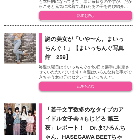
も本格的になってきて、寒い毎日なのですが、だか
らこそと元気に水着で現れたあの子を再び紹介...
記事を読む
謎の美女が「いや〜ん。まいっ
ちんぐ！」【まいっちんぐ写真
館 259】
毎週水曜日はまいっちんぐgirlの日と勝手に制定さ
せていただいています♪ 今週はいろんなお仕事がで
きちゃう女の子のセクシーまいっちんぐ...
記事を読む
「若干文字数多めなタイプのア
イドル女子会 #もじどる 第三
夜」レポート！ Dr.まひるんち
ゃん、HASEGAWA BEETちゃ