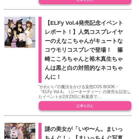
【ELFy Vol.4発売記念イベント
レポート！】人気コスプレイヤ
ーのえなこちゃんがキュートな
コウモリコスプレで登場！ 篠
崎こころちゃんと裕木真生ちゃ
んは黒と白の対照的なネコちゃ
んに！
“かわいい”の魔法をかける妄想COS BOOK・
『ELFy Vol.4』（ジーオーティー）の発売を記念し
たイベントが2月23日に秋葉原で...
記事を読む
謎の美女が「いや〜ん。まいっ
ちんぐ！」【まいっちんぐ写真