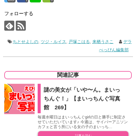
error
0
フォローする
ちとせよしの
,
ツジ・ルイス
,
戸塚こはる
,
来栖うさこ
デラ
べっぴん編集部
関連記事
謎の美女が「いや〜ん。まいっ
ちんぐ！」【まいっちんぐ写真
館 269】
毎週水曜日はまいっちんぐgirlの日と勝手に制定さ
せていただいています♪ 今週は、サイバーアニソン
カフェと言う所にいる女の子のまいっち...
記事を読む