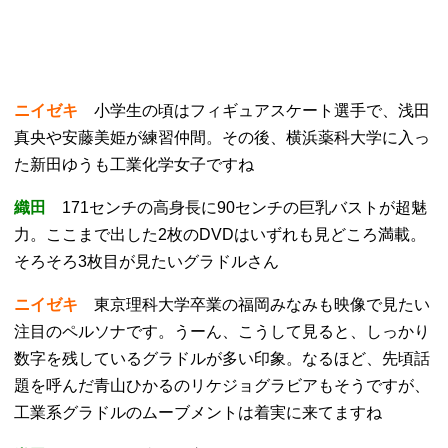
ニイゼキ
小学生の頃はフィギュアスケート選手で、浅田
真央や安藤美姫が練習仲間。その後、横浜薬科大学に入っ
た新田ゆうも工業化学女子ですね
織田
171センチの高身長に90センチの巨乳バストが超魅
力。ここまで出した2枚のDVDはいずれも見どころ満載。
そろそろ3枚目が見たいグラドルさん
ニイゼキ
東京理科大学卒業の福岡みなみも映像で見たい
注目のペルソナです。うーん、こうして見ると、しっかり
数字を残しているグラドルが多い印象。なるほど、先頃話
題を呼んだ青山ひかるのリケジョグラビアもそうですが、
工業系グラドルのムーブメントは着実に来てますね