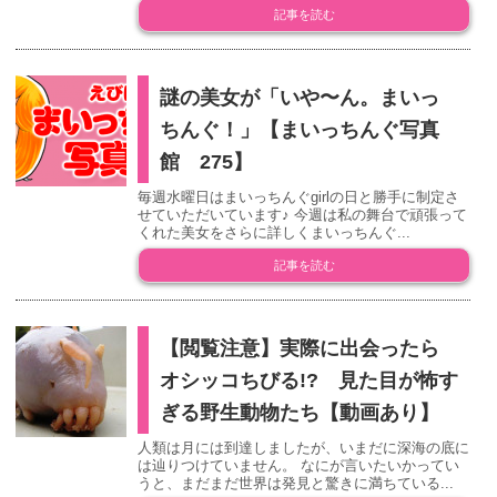
記事を読む
謎の美女が「いや〜ん。まいっ
ちんぐ！」【まいっちんぐ写真
館 275】
毎週水曜日はまいっちんぐgirlの日と勝手に制定さ
せていただいています♪ 今週は私の舞台で頑張って
くれた美女をさらに詳しくまいっちんぐ...
記事を読む
【閲覧注意】実際に出会ったら
オシッコちびる!? 見た目が怖す
ぎる野生動物たち【動画あり】
人類は月には到達しましたが、いまだに深海の底に
は辿りつけていません。 なにが言いたいかってい
うと、まだまだ世界は発見と驚きに満ちている...