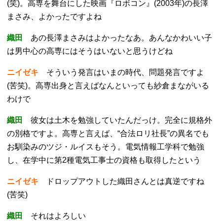
(笑)。高専を舞台にした映画『ロボコン』(2003年)の長澤
まさみ、よかったですよね
織田
あの長澤まさみはよかったなあ。あんなかわいい子
は男中心の高専にはそうはいないと思うけどね
ニイゼキ
そういう発言はいまの時代、問題発言ですよ
(苦笑)。高専出身と言えばなんといっても紗倉まながいる
わけで
織田
彼女は土木を勉強していたんだっけ。完全に規格外
の別格ですよ。高専と言えば、“合法ロリ社長”の異名でも
お馴染みのツジ・ルイスもそう。電気情報工学科で勉強
し、在学中に第2種電気工事士の資格も取得したという
ニイゼキ
ドロップアウトした織田さんとは真逆ですね
(苦笑)
織田
それはよろしい