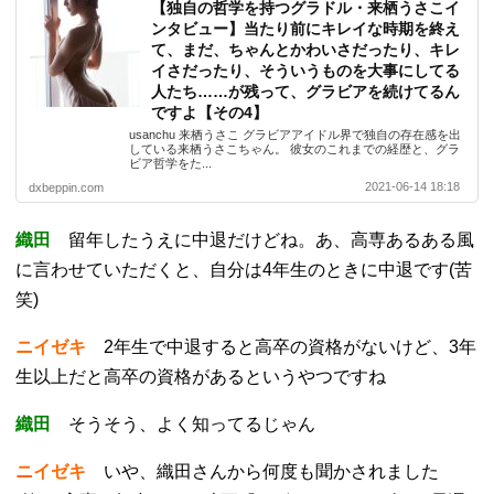
【独自の哲学を持つグラドル・来栖うさこイ
ンタビュー】当たり前にキレイな時期を終え
て、まだ、ちゃんとかわいさだったり、キレ
イさだったり、そういうものを大事にしてる
人たち……が残って、グラビアを続けてるん
ですよ【その4】
usanchu 来栖うさこ グラビアアイドル界で独自の存在感を出
している来栖うさこちゃん。 彼女のこれまでの経歴と、グラ
ビア哲学をた...
2021-06-14 18:18
dxbeppin.com
織田
留年したうえに中退だけどね。あ、高専あるある風
に言わせていただくと、自分は4年生のときに中退です(苦
笑)
ニイゼキ
2年生で中退すると高卒の資格がないけど、3年
生以上だと高卒の資格があるというやつですね
織田
そうそう、よく知ってるじゃん
ニイゼキ
いや、織田さんから何度も聞かされました