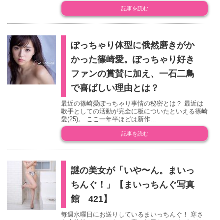
記事を読む
ぽっちゃり体型に俄然磨きがか
かった篠崎愛。ぽっちゃり好き
ファンの賞賛に加え、一石二鳥
で喜ばしい理由とは？
最近の篠崎愛ぽっちゃり事情の秘密とは？ 最近は
歌手としての活動が完全に板についたといえる篠崎
愛(25)。 ここ一年半ほどは新作...
記事を読む
謎の美女が「いや〜ん。まいっ
ちんぐ！」【まいっちんぐ写真
館 421】
毎週水曜日にお送りしているまいっちんぐ！ 寒さ