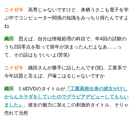
ニイゼキ
高専じゃないですけど、来栖うさこも電子を学
ぶ中でコンピューター関係の知識をみっちり得たんですよ
ね
織田
思えば、自分は情報処理の科目で、年4回の試験の
うち2回零点を取って留年が決まったんだよなあ……っ
て、その話はもういいよ(苦笑)
ニイゼキ
織田さんが勝手に話したんです(笑)。工業系で
今年話題と言えば、戸塚こはるじゃないですか
織田
1 stDVDのタイトルが
『工業高校出身の彼女がけし
からんカラダをしていたのでグラビアデビューしてもらい
ました』
。彼女の魅力に加えこの刺激的タイトル、そりゃ
売れて当然