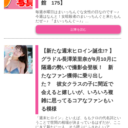
館 175】
毎週水曜日はまいっちんぐな女性の日なのです～♪
今週はなんと！女暗殺者のまいっちんぐと来たもん
だぜ～♪ 『まいっちんぐ～♪』...
記事を読む
【新たな週末ヒロイン誕生!? 】
グラドル長澤茉里奈が9月10月に
隔週の勢いで撮影会登板！ 新
たなファン獲得に乗り出し
た？ 彼女クラスの子に間近で
会えると嬉しいが、いろいろ複
雑に思ってるコアなファンもい
る模様
「週末ヒロイン」といえば、ももクロの代名詞とい
うことで世間の相場が決まっているはずだが、ここ
にきて新たに一人、そう呼ぶにふさわしいア...