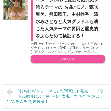
誇るテーマの“先生”モノ。森咲
智美、熊田曜子、中村静香、清
水みさとなど人気グラドルも演
じた人気テーマの要因と歴史的
をあらためて検証する！
一日1枚の割合でリリースされているとも言われる
グラドルのイメージDVD。定番のシリーズモノ
(『ピュア・スマイル』など)のほか、作品ご...
記事を読む
“むちむち”をテーマにした写真集も発売！ グラ
ドル紹介によく使われる表現。“むちむち”およ
び“ムチムチ”を再検証！