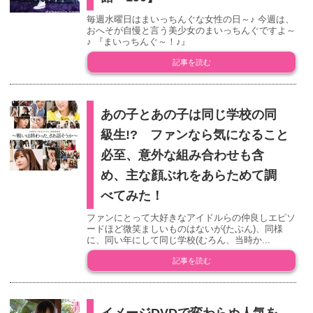
毎週水曜日はまいっちんぐな女性の日～♪ 今週は、
おへそが自慢と言う美少女のまいっちんぐですよ～
♪ 『まいっちんぐ～！♪』
記事を読む
あの子とあの子は同じ学校の同
級生!? ファンなら気になること
必至、意外な組み合わせも含
め、主な顔ぶれをあらためて調
べてみた！
ファンにとって大好きなアイドルらの仲良しエピソ
ードほど微笑ましいものはないが(たぶん)、同様
に、同い年にして同じ学校(むろん、当時か...
記事を読む
イメージDVDで変わらぬ人気を