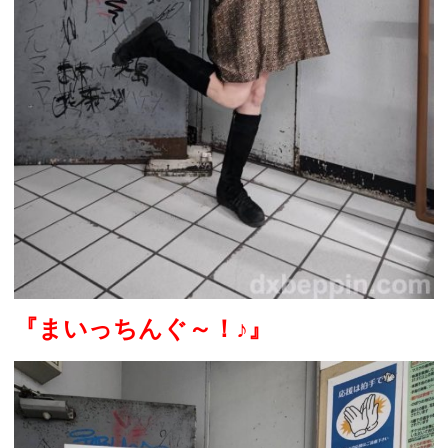
『まいっちんぐ～！
♪
』