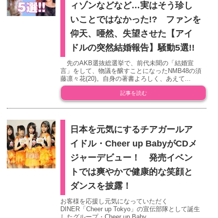
ィゾンなどなど…実はそう珍し
いことではなかった!? ファンを
仰天、唖然、失望させた【アイ
ドルの突然結婚報告】騒動5選!!
先のAKB選抜総選挙で、前代未聞の「結婚宣
言」をして、物議を醸すことになったNMB48の須
藤凛々花(20)。自身の著書よろしく、あえて...
記事を読む
日本を元気にするチアガールア
イドル・Cheer up BabyがCDメ
ジャーデビュー！ 発売イベン
トでは爽やかで健康的な笑顔と
ダンスを披露！
お客様を応援し元気になっていただく
DINER「Cheer up Tokyo」の宣伝部隊として誕生
したグループ・Cheer up Baby...