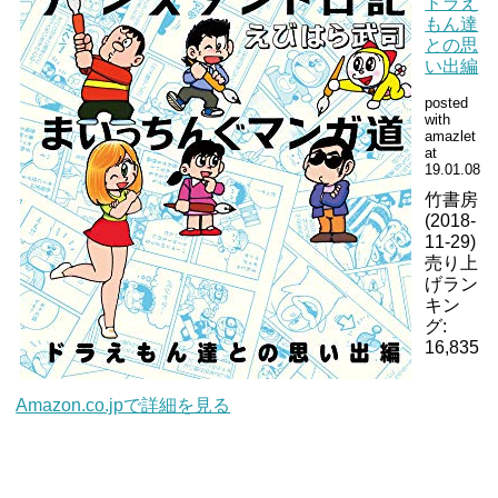
ドラえ
もん達
との思
い出編
posted
with
amazlet
at
19.01.08
竹書房
(2018-
11-29)
売り上
げラン
キン
グ:
16,835
Amazon.co.jpで詳細を見る