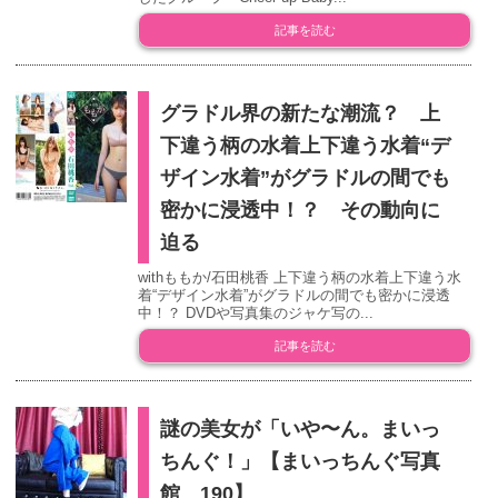
記事を読む
グラドル界の新たな潮流？ 上
下違う柄の水着上下違う水着“デ
ザイン水着”がグラドルの間でも
密かに浸透中！？ その動向に
迫る
withももか/石田桃香 上下違う柄の水着上下違う水
着“デザイン水着”がグラドルの間でも密かに浸透
中！？ DVDや写真集のジャケ写の...
記事を読む
謎の美女が「いや〜ん。まいっ
ちんぐ！」【まいっちんぐ写真
館 190】