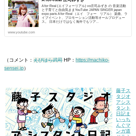
A for-Real (エイフォーリアル) vo庄司みずき の 音楽活動
と子育てと自由気ままYouTube JAPAN SINGER japan
expo paris A for-Real （エイ フォー リアル） 楽曲、ラ
イブイベント、プロモーション活動等オールプロデュー
ス。 日本だけではなく海外でもツア...
www.youtube.com
（コメント：
えびはら武司
HP：
https://machiko-
sensei.jp
）
藤子ス
タジオ
アシス
タント
日記ま
いっち
んぐマ
ンガ道