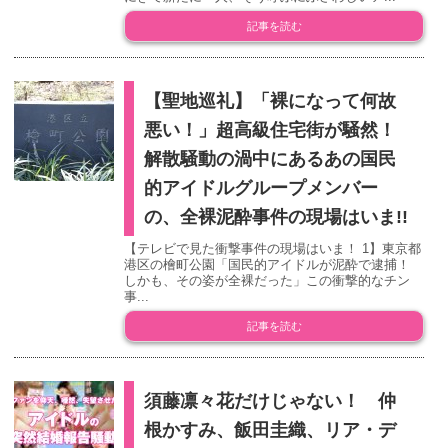
記事を読む
【聖地巡礼】「裸になって何故
悪い！」超高級住宅街が騒然！
解散騒動の渦中にあるあの国民
的アイドルグループメンバー
の、全裸泥酔事件の現場はいま!!
【テレビで見た衝撃事件の現場はいま！ 1】東京都
港区の檜町公園「国民的アイドルが泥酔で逮捕！
しかも、その姿が全裸だった」この衝撃的なチン
事...
記事を読む
須藤凛々花だけじゃない！ 仲
根かすみ、飯田圭織、リア・デ