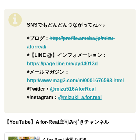
SNS
でもどんどんつながってね～♪
◉ブログ：
http://profile.ameba.jp/mizu-
aforreal/
◉【LINE @】インフォメーション：
https://page.line.me/pyd4013d
◉メールマガジン：
http://www.mag2.com/m/0001676593.html
◉Twitter：
@mizu516AforReal
◉Instagram：
@mizuki_a.for.real
【YouTube】A for-Real庄司みずきチャンネル
A for-Real 庄司みずき