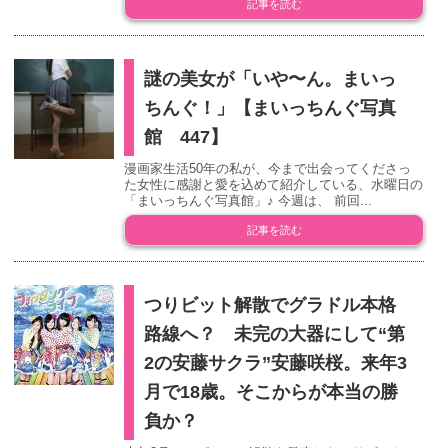
記事を読む
謎の美女が「いや〜ん。まいっ
ちんぐ！」【まいっちんぐ写真
館 447】
漫画家生活50年の私が、今まで出会ってくださっ
た女性に感謝と愛を込めて紹介している、水曜日の
「まいっちんぐ写真館」♪ 今週は、 前回...
記事を読む
つりビット解散でグラドル本格
路線へ？ 未完の大器にして“第
2の安藤サクラ”安藤咲桜。来年3
月で18歳。そこからが本当の勝
負か？