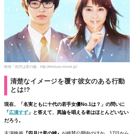
映画「四月は君の嘘」http://kimiuso-movie.jp/
清楚なイメージを覆す彼女のある行動
とは!?
現在、「名実ともに十代の若手女優No.1は？」の問いに
「
広瀬すず
」と答えて、異論を唱える者はほとんどいない
だろう。
主演映画
『四月は君の嘘』
が絶賛公開中のほか、17日から