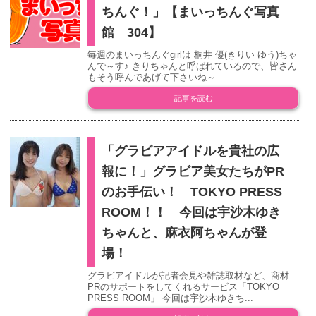
ちんぐ！」【まいっちんぐ写真
館 304】
毎週のまいっちんぐgirlは 桐井 優(きりい ゆう)ちゃ
んで～す♪ きりちゃんと呼ばれているので、皆さん
もそう呼んであげて下さいね～...
記事を読む
「グラビアアイドルを貴社の広
報に！」グラビア美女たちがPR
のお手伝い！ TOKYO PRESS
ROOM！！ 今回は宇沙木ゆき
ちゃんと、麻衣阿ちゃんが登
場！
グラビアイドルが記者会見や雑誌取材など、商材
PRのサポートをしてくれるサービス「TOKYO
PRESS ROOM」 今回は宇沙木ゆきち...