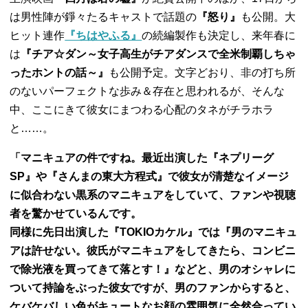
は男性陣が錚々たるキャストで話題の
『怒り』
も公開。大
ヒット連作
『ちはやふる』
の続編製作も決定し、来年春に
は
『チア☆ダン～女子高生がチアダンスで全米制覇しちゃ
ったホントの話～』
も公開予定。文字どおり、非の打ち所
のないパーフェクトな歩み＆存在と思われるが、そんな
中、ここにきて彼女にまつわる心配のタネがチラホラ
と……。
「マニキュアの件ですね。最近出演した『ネプリーグ
SP』や『さんまの東大方程式』で彼女が清楚なイメージ
に似合わない黒系のマニキュアをしていて、ファンや視聴
者を驚かせているんです。
同様に先日出演した『TOKIOカケル』では『男のマニキュ
アは許せない。彼氏がマニキュアをしてきたら、コンビニ
で除光液を買ってきて落とす！』などと、男のオシャレに
ついて持論をぶった彼女ですが、男のファンからすると、
ケバケバしい色がキュートなお顔の雰囲気に全然合ってい