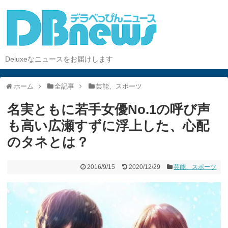
Deluxeなニュースをお届けします
ホーム
全記事
芸能、スポーツ
名実ともに若手女優No.1の呼び声
も高い広瀬すずに浮上した、心配
のタネとは？
2016/9/15
2020/12/29
芸能、スポーツ