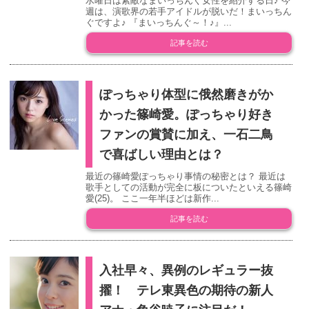
水曜日は素敵なまいっちんぐ女性を紹介する日♪ 今
週は、演歌界の若手アイドルが脱いだ！まいっちん
ぐですよ♪ 『まいっちんぐ～！♪』...
記事を読む
ぽっちゃり体型に俄然磨きがか
かった篠崎愛。ぽっちゃり好き
ファンの賞賛に加え、一石二鳥
で喜ばしい理由とは？
最近の篠崎愛ぽっちゃり事情の秘密とは？ 最近は
歌手としての活動が完全に板についたといえる篠崎
愛(25)。 ここ一年半ほどは新作...
記事を読む
入社早々、異例のレギュラー抜
擢！ テレ東異色の期待の新人