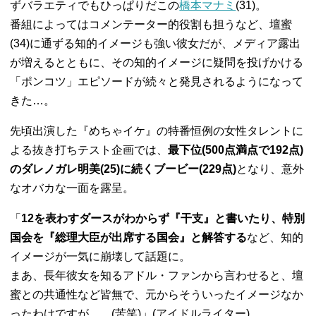
ずバラエティでもひっぱりだこの
橋本マナミ
(31)。
番組によってはコメンテーター的役割も担うなど、壇蜜
(34)に通ずる知的イメージも強い彼女だが、メディア露出
が増えるとともに、その知的イメージに疑問を投げかける
「ポンコツ」エピソードが続々と発見されるようになって
きた…。
先頃出演した『めちゃイケ』の特番恒例の女性タレントに
よる抜き打ちテスト企画では、
最下位(500点満点で192点)
のダレノガレ明美(25)に続くブービー(229点)
となり、意外
なオバカな一面を露呈。
「
12を表わすダースがわからず『干支』と書いたり、特別
国会を『総理大臣が出席する国会』と解答する
など、知的
イメージが一気に崩壊して話題に。
まあ、長年彼女を知るアドル・ファンから言わせると、壇
蜜との共通性など皆無で、元からそういったイメージなか
ったわけですが……(苦笑)」(アイドルライター)