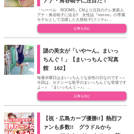
アナ・角谷暁子に注目だ！
「へーベル ROOMS」CMより注目のテレ東新人
アナ・角谷暁子に迫る!! 女性誌『non-no』の専属
モデルとして活躍した久慈暁子(フジテレ...
記事を読む
謎の美女が「いや〜ん。まいっ
ちんぐ！」【まいっちんぐ写真
館 162】
毎週水曜日はまいっちんぐな女性の日なのです～♪
今回は、セクシーな歌手のまいっちんぐな登場です
よ～♪ 『まいっちんぐ～♪』 ...
記事を読む
【祝・広島カープ優勝!!】熱烈フ
ァンも多数!! グラドルから