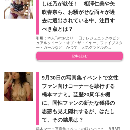
しほ乃が就任！ 相澤仁美や矢
吹春奈ら、お騒がせな面々が過
去に選出されている中、注目す
べき点とは？
引用：本人Twitterより 日テレジェニックやビジ
ュアルクイーン・オブ・ザ・イヤー、ファイブスタ
ー・ガールなど、かつて、人気グラドルの...
記事を読む
9月30日の写真集イベントで女性
ファン向けコーナーを敢行する
橋本マナミ。芸歴20周年を機
に、同性ファンの新たな獲得の
思惑も見え隠れするが、はたし
て、その結果は？
橋本マナミ写真集イベントの狙いとは？ 8月8日