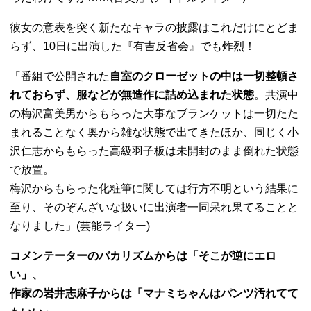
彼女の意表を突く新たなキャラの披露はこれだけにとどま
らず、10日に出演した『有吉反省会』でも炸烈！
「番組で公開された
自室のクローゼットの中は一切整頓さ
れておらず、服などが無造作に詰め込まれた状態
。共演中
の梅沢富美男からもらった大事なブランケットは一切たた
まれることなく奥から雑な状態で出てきたほか、同じく小
沢仁志からもらった高級羽子板は未開封のまま倒れた状態
で放置。
梅沢からもらった化粧筆に関しては行方不明という結果に
至り、そのぞんざいな扱いに出演者一同呆れ果てることと
なりました」(芸能ライター)
コメンテーターのバカリズムからは「そこが逆にエロ
い」、
作家の岩井志麻子からは「マナミちゃんはパンツ汚れてて