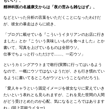
もいい」、
精神科医の名越康文からは「夜の営みも雑なはず」、
などといった分析の言葉をいただくことになったわけだ
が、彼女の暴走はさらに続き、
「ブログに載せている『こういうイタリアンのお店に行き
ました』とか『こういう美味しいものを食べました』とか
書いて、写真を上げているものは全部ウソ。
仕事でちょっと行っただけで……、一応ウソ」
というカミングアウトまで敢行(実際に行ってはいるよう
なので、一概にウソではないようだが、さも行き慣れてい
るように書いてるところがウソということなのだろう)。
「愛人キャラという固定イメージを彼女なりに変えていき
たいという表れとも見られますが、これを見た世間の人間
がどう受けとめたのか心配、気になるところではあります
ね」(同上芸能ライター)