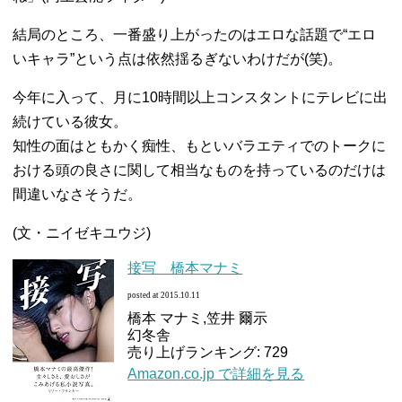
結局のところ、一番盛り上がったのはエロな話題で“エロ
いキャラ”という点は依然揺るぎないわけだが(笑)。
今年に入って、月に10時間以上コンスタントにテレビに出
続けている彼女。
知性の面はともかく痴性、もといバラエティでのトークに
おける頭の良さに関して相当なものを持っているのだけは
間違いなさそうだ。
(文・ニイゼキユウジ)
接写 橋本マナミ
posted at 2015.10.11
橋本 マナミ,笠井 爾示
幻冬舎
売り上げランキング: 729
Amazon.co.jp で詳細を見る