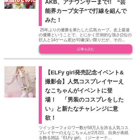
AKB、アナウンサーまで!! “芸
能界カープ女子”で打線を組んで
みた！
25年ぶりの優勝を果たした広島カープ。史上最速
の優勝ということで、とにかく圧倒的な強さ(2位の
巨人と14ゲーム差)が印象深い限りだが、その...
記事を読む
【ELFy girl発売記念イベント&
撮影会】人気コスプレイヤーえ
なこちゃんがイベントに登
場！ 「男装のコスプレをした
い」と新たなチャレンジに意
欲！
ツイッターフォロワー数が58万人を誇る人気コス
プレイヤーのえなこちゃんが2月2日、自身が表紙
を飾る雑誌『ELFy girl』（ジーオーテ...