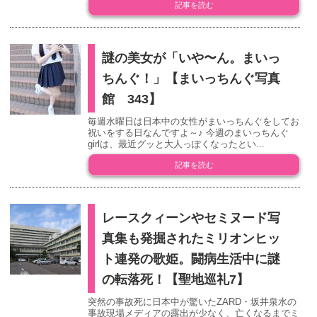
記事を読む
謎の美女が「いや〜ん。まいっ
ちんぐ！」【まいっちんぐ写真
館 343】
毎週水曜日は日本中の女性がまいっちんぐをしてお
祝いをする日なんですよ～♪ 今週のまいっちんぐ
girlは、最近グッと大人っぽくなったとい...
記事を読む
レースクィーンやセミヌード写
真集も発掘されたミリオンヒッ
ト連発の歌姫。闘病生活中に謎
の転落死！【聖地巡礼7】
突然の事故死に日本中が驚いたZARD・坂井泉水の
事故現場メディアの露出が少なく、亡くなるまでミ