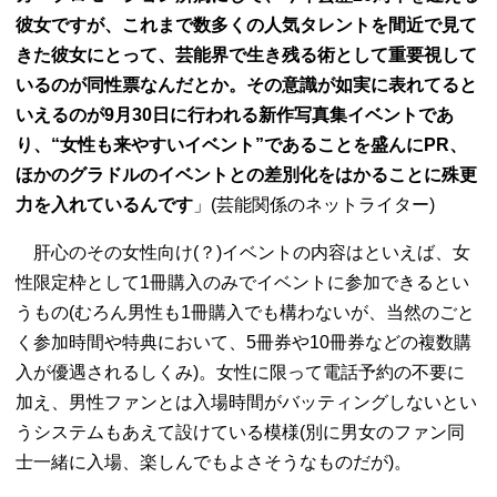
彼女ですが、これまで数多くの人気タレントを間近で見て
きた彼女にとって、芸能界で生き残る術として重要視して
いるのが同性票なんだとか。その意識が如実に表れてると
いえるのが9月30日に行われる新作写真集イベントであ
り、“女性も来やすいイベント”であることを盛んにPR、
ほかのグラドルのイベントとの差別化をはかることに殊更
力を入れているんです
」(芸能関係のネットライター)
肝心のその女性向け(？)イベントの内容はといえば、女
性限定枠として1冊購入のみでイベントに参加できるとい
うもの(むろん男性も1冊購入でも構わないが、当然のごと
く参加時間や特典において、5冊券や10冊券などの複数購
入が優遇されるしくみ)。女性に限って電話予約の不要に
加え、男性ファンとは入場時間がバッティングしないとい
うシステムもあえて設けている模様(別に男女のファン同
士一緒に入場、楽しんでもよさそうなものだが)。