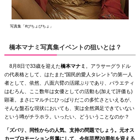
写真集「#びちょびちょ」
橋本マナミ写真集イベントの狙いとは？
8月8日で33歳を迎えた
橋本マナミ
。アラサーグラドル
の代表格として、はたまた“国民的愛人タレント”の第一人
者として、依然、八面六臂の活躍ぶりであり、バラエティ
はむろん、ここ数年は女優としての活動も(加えて評価も)
顕著。まさにマルチにひっぱりだこの多忙さといえるが、
そんな盤石な現状においても、実は全然満足できていない
という噂がチラホラ。いったい、どういうことなのか？
「ズバリ、同性からの人気、支持の問題でしょう。元オス
カープロモーション所属にして、今年芸歴20周年を迎える