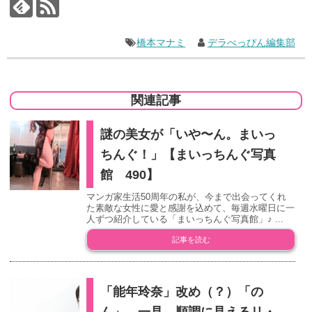
橋本マナミ
デラべっぴん編集部
関連記事
謎の美女が「いや〜ん。まいっ
ちんぐ！」【まいっちんぐ写真
館 490】
マンガ家生活50周年の私が、今まで出会ってくれ
た素敵な女性に愛と感謝を込めて、毎週水曜日に一
人ずつ紹介している「まいっちんぐ写真館」♪ ...
記事を読む
「能年玲奈」改め（？）「の
ん」。一見、順調に見えるリ・