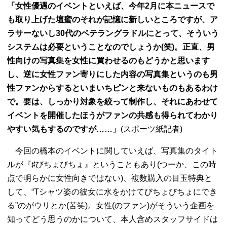
「女性優遇のイベントといえば、今年2月に本ニュースで
も取り上げた壇蜜のそれが記憶に新しいところですが、ア
ラサーないし30代のベテラングラドルにとって、そういう
システムは必要ということなのでしょうか(笑)。正直、男
性向けの写真集を女性に買わせるのもどうかと思います
し、逆に女性ファン寄りにした内容の写真集というのも男
性ファンからするといまいちピンと来ないものもあるわけ
で。要は、しっかり対象を絞って制作し、それにあわせて
イベントを開催したほうがファンの共感も得られてわかり
やすい気もするのですが……」
(スポーツ紙記者)
今回の橋本のイベントに関していえば、写真集のタイト
ルが『♯びちょびちょ』ということもあり(つーか、この時
点で明らかに女性向きではない)、複数購入の目玉特典と
して、“Tシャツ姿の彼女に水をかけてびちょびちょにでき
る”のがウリとか(苦笑)。女性(のファン)がそういう企画を
知ってどう思うのかについて、本人含めスタッフサイドは