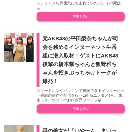
ステリアスな雰囲気に包まれていたが、その死は
あ...
記事を読む
元AKB48の平田梨奈ちゃんが司
会を務めるインターネット生番
組に潜入取材！ゲストにAKB48
後輩の橋本耀ちゃんと飯野雅ち
ゃんを招きぶっちゃけトークが
爆発！
スマートホンやパソコンで視聴できるインターネッ
ト番組の制作や配信を行うEMPaエンタメTV。 東
京スカイツリーのおひざ元ワロップ放...
記事を読む
謎の美女が「いや〜ん。まいっ