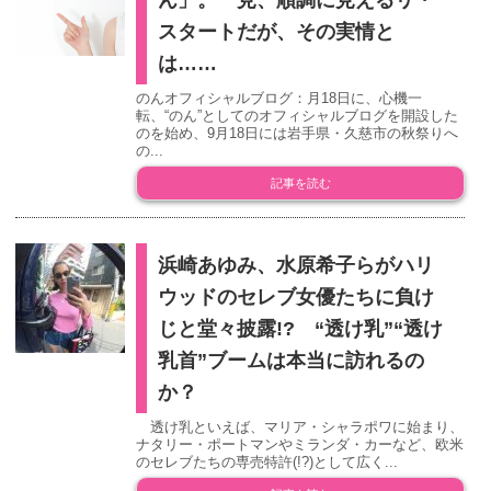
スタートだが、その実情と
は……
のんオフィシャルブログ：月18日に、心機一
転、“のん”としてのオフィシャルブログを開設した
のを始め、9月18日には岩手県・久慈市の秋祭りへ
の...
記事を読む
浜崎あゆみ、水原希子らがハリ
ウッドのセレブ女優たちに負け
じと堂々披露!? “透け乳”“透け
乳首”ブームは本当に訪れるの
か？
透け乳といえば、マリア・シャラポワに始まり、
ナタリー・ポートマンやミランダ・カーなど、欧米
のセレブたちの専売特許(!?)として広く...