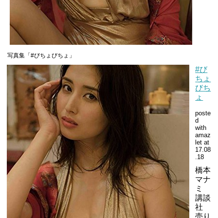
写真集「#びちょびちょ」
#び
ちょ
びち
ょ
poste
d
with
amaz
let at
17.08
.18
橋本
マナ
ミ
講談
社
売り