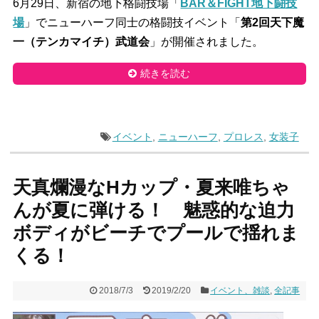
6月29日、新宿の地下格闘技場「
BAR＆FIGHT地下闘技
場
」でニューハーフ同士の格闘技イベント「
第2回天下魔
一（テンカマイチ）武道会
」が開催されました。
続きを読む
イベント
,
ニューハーフ
,
プロレス
,
女装子
天真爛漫なHカップ・夏来唯ちゃ
んが夏に弾ける！ 魅惑的な迫力
ボディがビーチでプールで揺れま
くる！
2018/7/3
2019/2/20
イベント、雑談
,
全記事