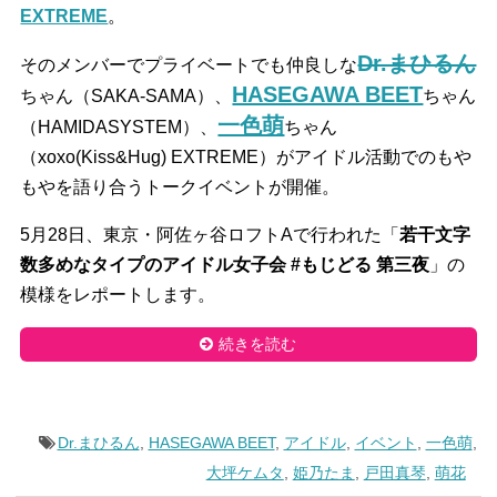
EXTREME
。
Dr.まひるん
そのメンバーでプライベートでも仲良しな
HASEGAWA BEET
ちゃん（SAKA-SAMA）、
ちゃん
一色萌
（HAMIDASYSTEM）、
ちゃん
（xoxo(Kiss&Hug) EXTREME）がアイドル活動でのもや
もやを語り合うトークイベントが開催。
5月28日、東京・阿佐ヶ谷ロフトAで行われた「
若干文字
数多めなタイプのアイドル女子会 #もじどる 第三夜
」の
模様をレポートします。
続きを読む
Dr.まひるん
,
HASEGAWA BEET
,
アイドル
,
イベント
,
一色萌
,
大坪ケムタ
,
姫乃たま
,
戸田真琴
,
萌花