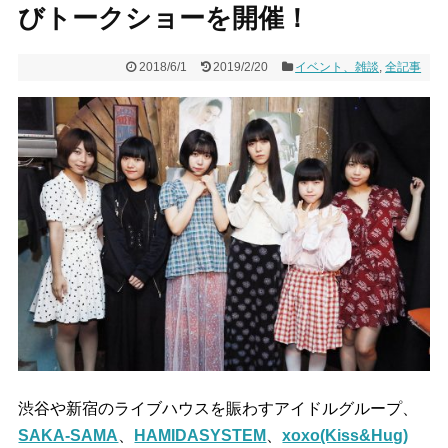
びトークショーを開催！
2018/6/1
2019/2/20
イベント、雑談
,
全記事
渋谷や新宿のライブハウスを賑わすアイドルグループ、
SAKA-SAMA
、
HAMIDASYSTEM
、
xoxo(Kiss&Hug)