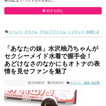
発売記念イベントが行われた。
続きを読む
イベント
,
グラドル
,
グラビアアイドル
,
ソフマップ
,
水樹たま
「あなたの妹」水沢柚乃ちゃんが
セクシーメイド水着で握手会！
あどけなさのなかにもオトナの表
情を見せファンを魅了
2018/6/19
2019/2/20
イベント、雑談
,
全記事