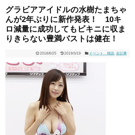
グラビアアイドルの水樹たまちゃ
んが2年ぶりに新作発表！ 10キ
ロ減量に成功してもビキニに収ま
りきらない豊満バストは健在！
2018/6/25
2019/3/19
イベント、雑談
,
全記事