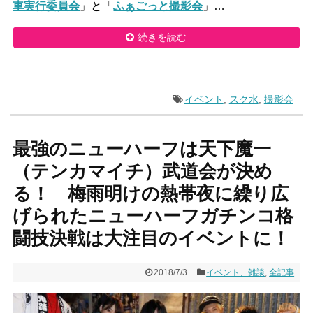
車実行委員会
」と「
ふぁごっと撮影会
」…
続きを読む
イベント
,
スク水
,
撮影会
最強のニューハーフは天下魔一
（テンカマイチ）武道会が決め
る！ 梅雨明けの熱帯夜に繰り広
げられたニューハーフガチンコ格
闘技決戦は大注目のイベントに！
2018/7/3
イベント、雑談
,
全記事