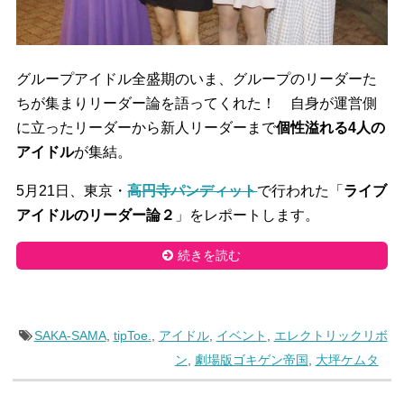
グループアイドル全盛期のいま、グループのリーダーた
ちが集まりリーダー論を語ってくれた！ 自身が運営側
に立ったリーダーから新人リーダーまで
個性溢れる4人の
アイドル
が集結。
5月21日、東京・
高円寺パンディット
で行われた「
ライブ
アイドルのリーダー論２
」をレポートします。
続きを読む
SAKA-SAMA
,
tipToe.
,
アイドル
,
イベント
,
エレクトリックリボ
ン
,
劇場版ゴキゲン帝国
,
大坪ケムタ