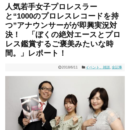
人気若手女子プロレスラー
と“1000のプロレスレコードを持
つ”アナウンサーがが即興実況対
決！ 「ぼくの絶対エースとプロ
レス鑑賞するご褒美みたいな時
間。」レポート！
2018/6/11
イベント、雑談
,
全記事