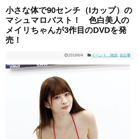
小さな体で90センチ（Iカップ）の
マシュマロバスト！ 色白美人の
メイリちゃんが3作目のDVDを発
売！
2018/6/4
イベント、雑談
,
全記事