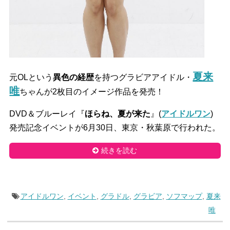
夏来
元OLという
異色の経歴
を持つグラビアアイドル・
唯
ちゃんが2枚目のイメージ作品を発売！
DVD＆ブルーレイ『
ほらね、夏が来た
』(
アイドルワン
)
発売記念イベントが6月30日、東京・秋葉原で行われた。
続きを読む
アイドルワン
,
イベント
,
グラドル
,
グラビア
,
ソフマップ
,
夏来
唯