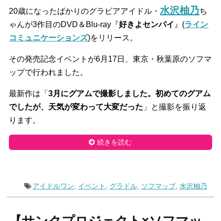
水沢柚乃
20歳になったばかりのグラビアアイドル・
ち
ゃんが3作目のDVD＆Blu-ray『
好きよセンパイ
』(
ライン
コミュニケーションズ
)をリリース。
その発売記念イベントが6月17日、東京・秋葉原のソフマ
ップで行われました。
最新作は「
3月にグアムで撮影しました。初めてのグアム
でしたが、天気が変わって大変だった
」と撮影を振り返
ります。
続きを読む
アイドルワン
,
イベント
,
グラドル
,
ソフマップ
,
水沢柚乃
【サンクプロジェクト×ソフマッ