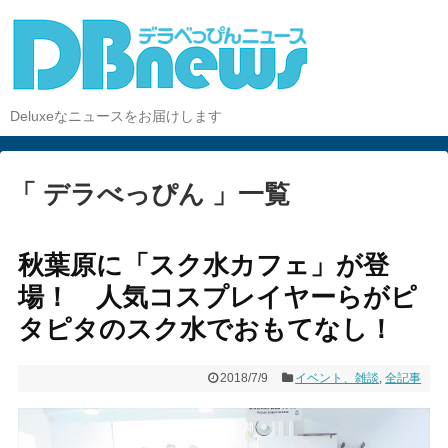
Deluxeなニュースをお届けします
「 デラべっぴん 」一覧
秋葉原に「スク水カフェ」が登
場！ 人気コスプレイヤーらがピ
タピタのスク水でおもてなし！
2018/7/9
イベント、雑談
,
全記事