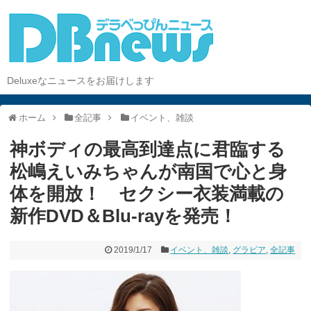
Deluxeなニュースをお届けします
ホーム
全記事
イベント、雑談
神ボディの最高到達点に君臨する
松嶋えいみちゃんが南国で心と身
体を開放！ セクシー衣装満載の
新作DVD＆Blu-rayを発売！
2019/1/17
イベント、雑談
,
グラビア
,
全記事