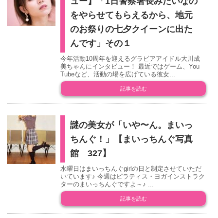
ュー】「1日警察署長みたいなの
をやらせてもらえるから、地元
のお祭りの七夕クイーンに出た
んです」その１
今年活動10周年を迎えるグラビアアイドル大川成
美ちゃんにインタビュー！ 最近ではゲーム、You
Tubeなど、活動の場を広げている彼女...
記事を読む
謎の美女が「いや〜ん。まいっ
ちんぐ！」【まいっちんぐ写真
館 327】
水曜日はまいっちんぐgirlの日と制定させていただ
いています♪ 今週はピラティス・ヨガインストラク
ターのまいっちんぐですよ～♪ ...
記事を読む