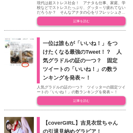
現代は超ストレス社会！ アナタも仕事、家庭、学
校などでストレスたっぷり、グッタ～リ疲れてない
だろうか？ そんなアナタの心をリフレッシュさ...
記事を読む
一位は誰もが「いいね！」をつ
けたくなる最強のTweet！？ 人
気グラドルの証の一つ？ 固定
ツイートの「いいね！」の数ラ
ンキングを発表～！
人気グラドルの証の一つ？ ツイッターの固定ツイ
ートの「いいね！」の数ランキングを発表～！
記事を読む
【coverGIRL】吉見衣世ちゃん
の引退見納めグラビア！