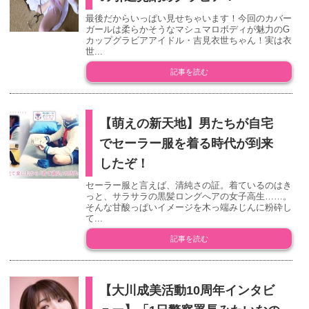
最後だからいっぱい見せちゃいます！今回のカバー
ガールは柔らかそうなマシュマロボディが魅力のG
カップグラビアアイドル・吉見衣世ちゃん！実は衣
世...
記事を読む
【萌えの新天地】男たちが自宅
でセーラー服を着る時代が到来
したぞ！
セーラー服と言えば、清純さの証。着ているのはき
っと、サラサラの黒髪ロングへアの女子高生……。
そんな甘酸っぱいイメージを木っ端みじんに粉砕し
て...
記事を読む
【大川成美活動10周年インタビ