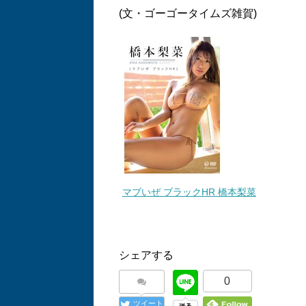
(文・ゴーゴータイムズ雑賀)
マブいぜ ブラックHR 橋本梨菜
シェアする
0
ツイート