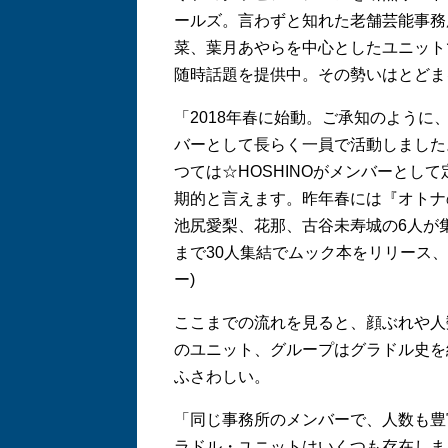
ールズ。言わずと知れた老舗芸能事務
菜、葉月あやらを中心としたユニット
随時話題を提供中。その勢いはとどま
「2018年春に始動。ご承知のよう
バーとして長らく一員で活動しました
つては☆HOSHINOがメンバーとし
期的と言えます。昨年春には『オトナ
池尻愛梨、花那、古谷未寿城の6人が
まで30人集結でムック本をリリース
ー)
ここまでの流れを見ると、顔ぶれや人
のユニット、グループはグラドル史を
ふさわしい。
「同じ事務所のメンバーで、人数も豊
ラドル・ユニットはいくつも存在しま