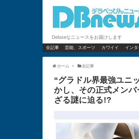
Deluxeなニュースをお届けします
全記事
芸能、スポーツ
カワイイ
インタ
ホーム
全記事
“グラドル界最強ユニ
かし、その正式メンバ
ざる謎に迫る!?