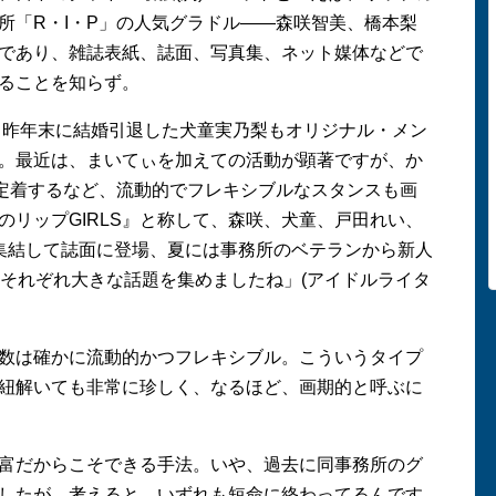
所「R・I・P」の人気グラドル――森咲智美、橋本梨
であり、雑誌表紙、誌面、写真集、ネット媒体などで
ることを知らず。
に、昨年末に結婚引退した犬童実乃梨もオリジナル・メン
。最近は、まいてぃを加えての活動が顕著ですが、か
て定着するなど、流動的でフレキシブルなスタンスも画
のリップGIRLS』と称して、森咲、犬童、戸田れい、
集結して誌面に登場、夏には事務所のベテランから新人
、それぞれ大きな話題を集めましたね」(アイドルライタ
数は確かに流動的かつフレキシブル。こういうタイプ
紐解いても非常に珍しく、なるほど、画期的と呼ぶに
富だからこそできる手法。いや、過去に同事務所のグ
したが、考えると、いずれも短命に終わってるんです