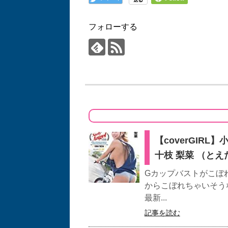
フォローする
【coverGIR
十枝 梨菜 （と
Gカップバストがこぼ
からこぼれちゃいそう
最新...
記事を読む