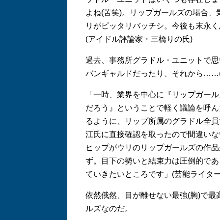
よね(苦笑)。リップガールズの場合
リがピッタリバッチシ。今後も末永く
(アイドル評論家・三橋りの氏)
過去、事務所グラドル・ユニットで思
バンギャルドだったり、それから……(
「一時、業界を中心に『リップガール
だろう』ということで軽く議論を呼ん
るように、リップ所属のグラドル全員
江氏に直接確認を取ったので間違いな
ヒップがウリのリップガールズの作品
ず。目下の勢いと結束力は圧倒的であ
ていきたいところです」(芸能ライター
依然俄然、目が離せない最強(胸)で
ルズなのだ。