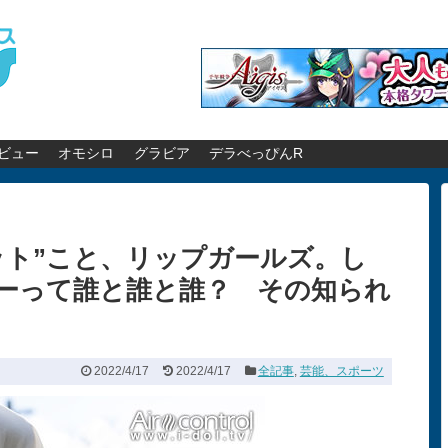
ビュー
オモシロ
グラビア
デラべっぴんR
ット”こと、リップガールズ。し
ーって誰と誰と誰？ その知られ
2022/4/17
2022/4/17
全記事
,
芸能、スポーツ