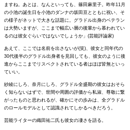
ますね。
あとは、なんといっても、篠田麻里子。昨年11月
の小池の誕生日を小池のダンナの坂田亘とともに祝い、そ
の様子がネットで大きな話題に。グラドル出身のベテラン
は大勢いますが、ここまで幅広い層の後輩から慕われてい
るのは彼女ぐらいではないでしょうか」(芸能評論家)
あえて、ここでは名前を出さないが(笑)、彼女と同年代の
30代後半のグラドル出身者を見回しても、彼女のように後
進からここまでリスペクトされている者はほぼ皆無といっ
ていい。
紗綾にしろ、奈月にしろ、グラドル全盛期の彼女はおそら
く知らないはずで、世間や周囲の評価から私淑、尊敬に繋
がったものと思われるが、確かにその歩みは、全グラドル
のロールモデルとして認識されてしかるべきだろう。
芸能ライターの織田祐二氏も彼女の凄さを語る。