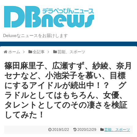
Deluxeなニュースをお届けします
ホーム
全記事
芸能、スポーツ
篠田麻里子、広瀬すず、紗綾、奈月
セナなど、小池栄子を慕い、目標
にするアイドルが続出中！？ グ
ラドルとしてはもちろん、女優、
タレントとしてのその凄さを検証
してみた！
2019/1/22
2020/12/29
芸能、スポーツ