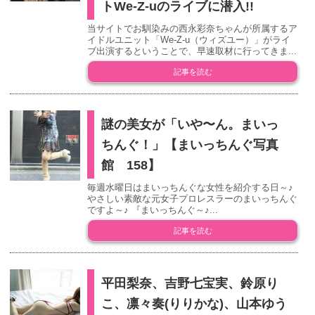
トWe-Z-uのライブに潜入!!
当サイトでお馴染みの西永彩奈ちゃんが所属するア
イドルユニット「We-Z-u（ウィズユー）」がライ
ブ出演するということで、早速取材に行ってきま...
記事を読む
謎の美女が「いや〜ん。まいっ
ちんぐ！」【まいっちんぐ写真
館 158】
毎週水曜日はまいっちんぐな女性を紹介する日～♪
やさしい素敵な元女子プロレスラーのまいっちんぐ
ですよ～♪ 『まいっちんぐ～♪...
記事を読む
平田梨奈、吉野七宝実、鈴原り
こ、凛々奏(りりかな)、山本ゆう