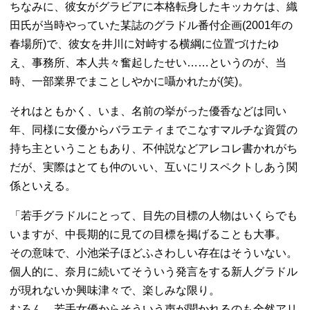
ちなみに、彼女がグラビアに本格転身したキッカケは、織
田氏が当時やっていた某誌のグラドル番付企画(2001年の
春場所)で、彼女を井川に対峙する横綱に位置づけたゆ
え、事務所、本人共々奮起したせい……というのが、当
時、一部業界でまことしやかに囁かれたが(笑)。
それはともかく、いま、名前の挙がった優香などは同い
年、同様に女優からバラエティまでこなすマルチな資質の
持ち主ということもあり、不仲説などアレコレ書かれがち
だが、実際はとても仲のいい、互いにリスペクトしあう関
係といえる。
「若手グラドルにとって、目先の目標の人物はいくらでも
いますが、中長期的に見ての目標を掲げることも大事。
その意味で、小池栄子ほどふさわしい存在はそういない。
個人的に、奈月に続いてそういう発言をする新人グラドル
が現れないか興味津々で、楽しみな限り。
むろん、若手女優からそういう声が聞かれるのも全然アリ