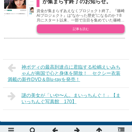
が集まらず終了のお知らせ。
資金が集まらずあえなくプロジェクト終了。『篠崎
AIプロジェクト』は“なかった歴史”になるのか？8
月にスタート以来、一部で注目を集めていた篠崎...
記事を読む
神ボディの最高到達点に君臨する松嶋えいみち
ゃんが南国で心と身体を開放！ セクシー衣装
満載の新作DVD＆Blu-rayを発売！
謎の美女が「いや〜ん。まいっちんぐ！」【ま
いっちんぐ写真館 170】
© 2015
デラべっぴんニュース