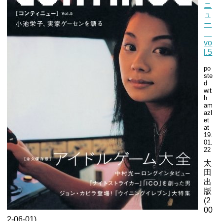
ニ
ュ
ー
vo
l.5
po
ste
d
wit
h
am
azl
et
at
19.
01.
22
太
田
出
版
(2
00
2-06-01)