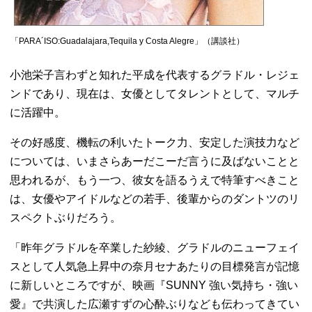
「PARA´ISO:Guadalajara,Tequila y Costa Alegre」（講談社）
小池栄子
言わずと知れた平成を代表するグラドル・レジェ
ンドであり、現在は、女優としてタレントとして、マルチ
に活躍中。
その好感度、機転の利いたトーク力、安定した演技力など
については、いまさらあーだこーだ言うに及ばないことと
思われるが、もう一つ、彼女を語るうえで特筆すべきこと
は、女優やアイドルなどの若手、後輩からのダントツのリ
スペクトぶりだろう。
「昨年グラドルを卒業した紗綾、グラドルのニューフェイ
スとして人気急上昇中の奈月セナあたりの目標発言が記憶
に新しいところですが、映画『SUNNY 強い気持ち・強い
愛』で共演した広瀬すずの心酔ぶりなども伝わってきてい