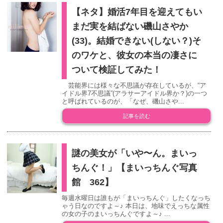
【ネタ】婚活7年目を迎えてもい
まだ実を結ばない磯山さやか
(33)。結婚できない(しない？)そ
のワケと、彼女の本当の凄さに
ついて検証してみた！
芸能界には様々な不思議が存在しているが、“ア
イドル界7不思議”(アラサーアイドル界か？)の一つ
と呼ばれているのが、「なぜ、磯山さや...
記事を読む
謎の美女が「いや〜ん。まいっ
ちんぐ！」【まいっちんぐ写真
館 362】
毎週水曜日は誰もが「まいっちんぐ」したくなっち
ゃう日なのですよ～♪ 本日は、地味でえっちな属性
の女の子のまいっちんぐですよ～♪ ...