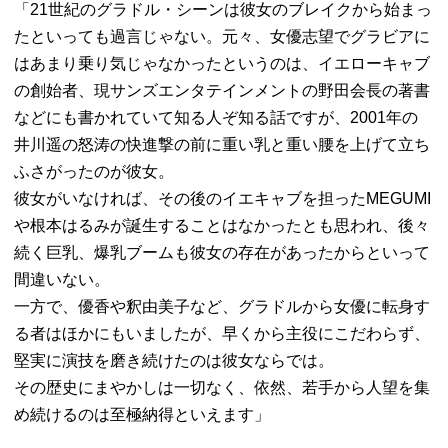
「21世紀のグラドル・シーンは彼女のブレイクから始まっ
たといっても過言じゃない。元々、女優志望でグラビアに
はあまり乗り気じゃなかったというのは、イエローキャブ
の創始者、現サンズエンタテインメントの野田会長の著書
などにも書かれていて知る人ぞ知る話ですが、2001年の
井川遥の怒涛の快進撃の前に重い乳と重い腰を上げて立ち
ふさがったのが彼女。
彼女がいなければ、その後のイエキャブを担ったMEGUMI
や根本はるみが誕生することはなかったとも思われ、後々
続く巨乳、爆乳ブームも彼女の存在があったからといって
間違いない。
一方で、優香や釈由美子など、グラドルから女優に転身す
る者はほかにもいましたが、早くから主役にこだわらず、
堅実に演技を磨き続けたのは彼女ならでは。
その歴史にまやかしは一切なく、依然、若手から人望を集
め続けるのは至極納得といえます」