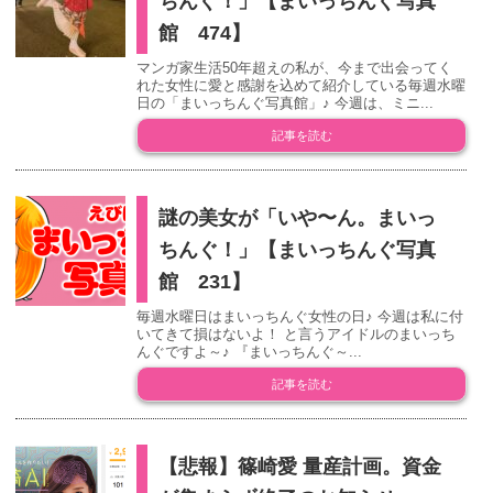
ちんぐ！」【まいっちんぐ写真
館 474】
マンガ家生活50年超えの私が、今まで出会ってく
れた女性に愛と感謝を込めて紹介している毎週水曜
日の「まいっちんぐ写真館」♪ 今週は、ミニ...
記事を読む
謎の美女が「いや〜ん。まいっ
ちんぐ！」【まいっちんぐ写真
館 231】
毎週水曜日はまいっちんぐ女性の日♪ 今週は私に付
いてきて損はないよ！ と言うアイドルのまいっち
んぐですよ～♪ 『まいっちんぐ～...
記事を読む
【悲報】篠崎愛 量産計画。資金