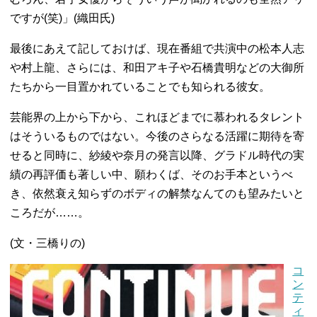
ですが(笑)」(織田氏)
最後にあえて記しておけば、現在番組で共演中の松本人志
や村上龍、さらには、和田アキ子や石橋貴明などの大御所
たちから一目置かれていることでも知られる彼女。
芸能界の上から下から、これほどまでに慕われるタレント
はそういるものではない。今後のさらなる活躍に期待を寄
せると同時に、紗綾や奈月の発言以降、グラドル時代の実
績の再評価も著しい中、願わくば、そのお手本というべ
き、依然衰え知らずのボディの解禁なんてのも望みたいと
ころだが……。
(文・三橋りの)
コ
ン
テ
ィ