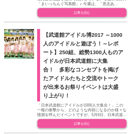
「まいっちんぐ写真館」♪ 今週は、「意志あ...
記事を読む
【武道館アイドル博2017 ～1000
人のアイドルと遊ぼう！～レポ
ート】250組、総勢1300人ものア
イドルが日本武道館に大集
合！ 多彩なコンセプトを掲げ
たアイドルたちと交流やトーク
が出来るお祭りイベントは大盛
り上がり！
「日本武道館にアイドルが1000人大集合！」この
一報の衝撃から、どのような内容になるのか様々な
憶測を呼んだイベントですが、5月6日、日本武道...
記事を読む