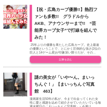
【祝・広島カープ優勝!!】熱烈フ
ァンも多数!! グラドルから
AKB、アナウンサーまで!! “芸
能界カープ女子”で打線を組んで
みた！
25年ぶりの優勝を果たした広島カープ。史上最速
の優勝ということで、とにかく圧倒的な強さ(2位の
巨人と14ゲーム差)が印象深い限りだが、その...
記事を読む
謎の美女が「いや〜ん。まいっ
ちんぐ！」【まいっちんぐ写真
館 463】
漫画家生活50年の私が、今まで出会ってくれた女
性に愛と感謝を込めて紹介させていただいている毎
週水曜日の「まいっちんぐ写真館」♪ 今週は...