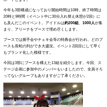
今年も3部構成になっており開始時間は10時、終了時間は
20時と9時間（イベント中に30分入れ替え休憩が2回）に
も及んだこのイベント。アイドルは
約200組
、
1000人
が集
まり、アリーナをブースで埋め尽くします。
ブースでは握手会やチェキ会等の特典会が行われ、どのブ
ースも長蛇の列ができ大盛況。イベント2回目にして早く
もブランド化した模様です。
今回は3部にブースを構えた13組を紹介します。今回、ス
テージ企画に参加中のメンバーもいましたので、全員そろ
ってないグループもありますがご了承ください。