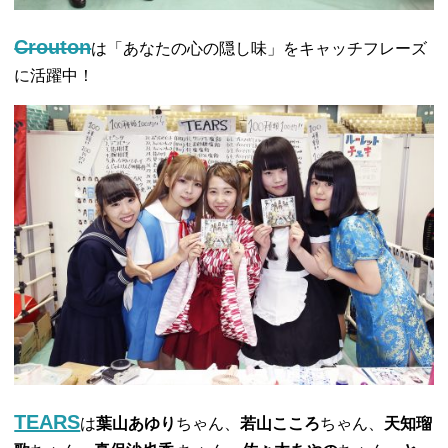
Crouton
は「あなたの心の隠し味」をキャッチフレーズ
に活躍中！
TEARS
は
葉山あゆり
ちゃん、
若山こころ
ちゃん、
天知瑠