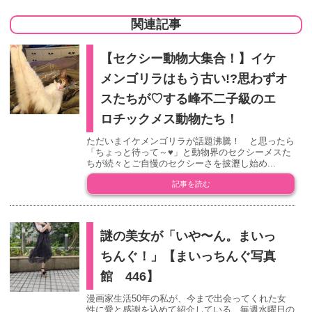
関連記事
【セクシー動物大集合！】イケ
メンゴリラはもう古い!?思わずオ
スたちが♡する峰不二子級のエ
ロチックメス動物たち！
ただいまイケメンゴリラが話題沸騰！ と思ったら
「ちょっと待って～♥」と動物界のセクシーメスた
ちが続々とご自慢のセクシーさを披瀝し始め...
記事を読む
謎の美女が「いや〜ん。まいっ
ちんぐ！」【まいっちんぐ写真
館 446】
漫画家生活50年の私が、今まで出会ってくれた女
性に愛と感謝を込めて紹介している、毎週水曜日の