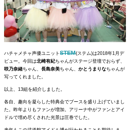
STEM
ハチャメチャ声優ユニット
(ステム)は2018年1月デ
ビュー。今回は
北崎有紀
ちゃんがステージ登壇でおらず、
咲乃奈緒
ちゃん、
長島奈美
ちゃん、
かとうまりな
ちゃんが
写ってくれました。
以上、13組を紹介しました。
各自、趣向を凝らした特典会でブースを盛り上げていまし
た。昨年よりもファンが増加。アリーナ中がファンとアイ
ドルで埋め尽くされた光景は圧巻でした。
来年もこの武道館アイドル博が行われることを期待しま