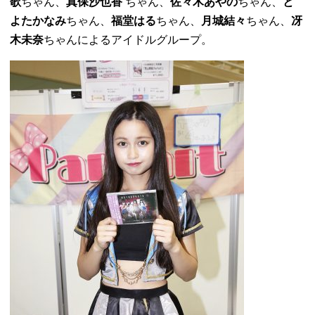
歌
ちゃん、
真保沙也香
ちゃん、
佐々木あやの
ちゃん、
と
よたかなみ
ちゃん、
福堂はる
ちゃん、
月城結々
ちゃん、
冴
木未奈
ちゃんによるアイドルグループ。