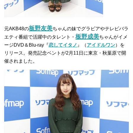
板野友美
元AKB48の
ちゃんの妹でグラビアやテレビバラ
板野成美
エティ番組で活躍中のタレント・
ちゃんがイメ
ージDVD＆Blu-ray『
恋してイタノ
』（
アイドルワン
）を
リリース。発売記念ベントが2月11日に東京・秋葉原で開
催されました。