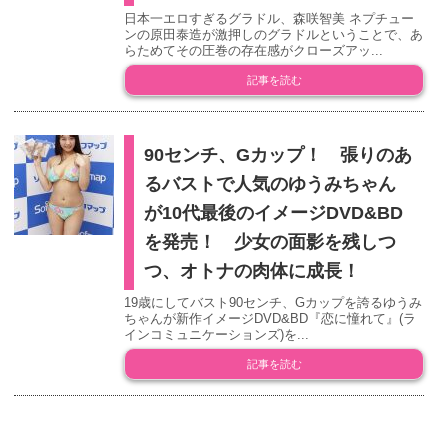
日本一エロすぎるグラドル、森咲智美 ネプチュー
ンの原田泰造が激押しのグラドルということで、あ
らためてその圧巻の存在感がクローズアッ...
記事を読む
90センチ、Gカップ！ 張りのあ
るバストで人気のゆうみちゃん
が10代最後のイメージDVD&BD
を発売！ 少女の面影を残しつ
つ、オトナの肉体に成長！
19歳にしてバスト90センチ、Gカップを誇るゆうみ
ちゃんが新作イメージDVD&BD『恋に憧れて』(ラ
インコミュニケーションズ)を...
記事を読む