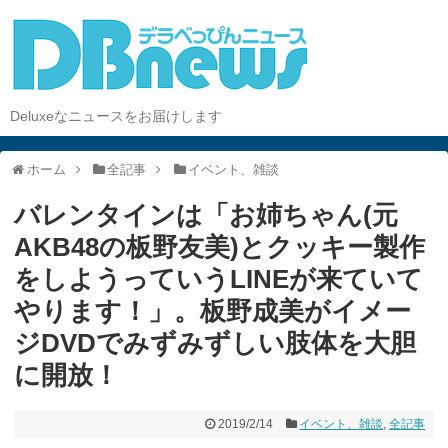
Deluxeなニュースをお届けします
ホーム
全記事
イベント、雑談
バレンタインは「お姉ちゃん(元
AKB48の板野友美)とクッキー製作
をしようっていうLINEが来ていて
やります！」。板野成美がイメー
ジDVDでみずみずしい肢体を大胆
に開放！
2019/2/14
イベント、雑談
,
全記事