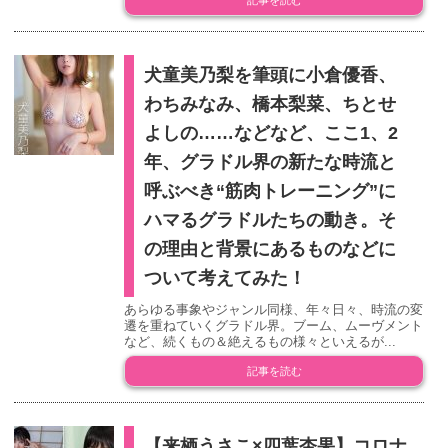
犬童美乃梨を筆頭に小倉優香、
わちみなみ、橋本梨菜、ちとせ
よしの……などなど、ここ1、2
年、グラドル界の新たな時流と
呼ぶべき“筋肉トレーニング”に
ハマるグラドルたちの動き。そ
の理由と背景にあるものなどに
ついて考えてみた！
あらゆる事象やジャンル同様、年々日々、時流の変
遷を重ねていくグラドル界。ブーム、ムーヴメント
など、続くもの＆絶えるもの様々といえるが...
記事を読む
【来栖うさこ×四葉杏果】コロナ