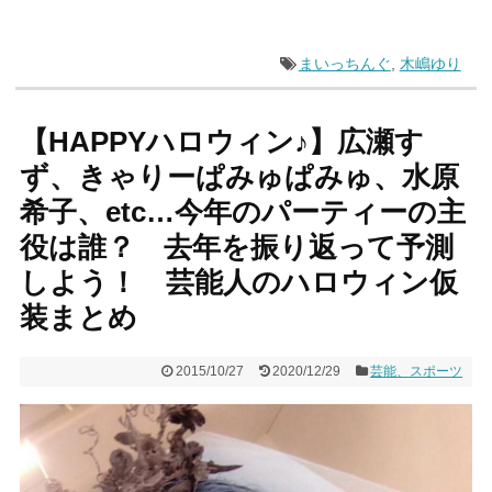
まいっちんぐ
,
木嶋ゆり
【HAPPYハロウィン♪】広瀬す
ず、きゃりーぱみゅぱみゅ、水原
希子、etc…今年のパーティーの主
役は誰？ 去年を振り返って予測
しよう！ 芸能人のハロウィン仮
装まとめ
2015/10/27
2020/12/29
芸能、スポーツ