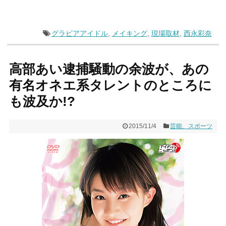
グラビアアイドル
,
メイキング
,
現場取材
,
西永彩奈
高部あい逮捕騒動の余波が、あの
有名オネエ系タレントのところに
も波及か!?
2015/11/4
芸能、スポーツ