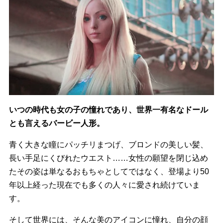
いつの時代も女の子の憧れであり、
世界一有名なドール
とも言えるバービー人形。
青く大きな瞳にパッチリまつげ、ブロンドの美しい髪、
長い手足にくびれたウエスト……
女性の願望を閉じ込め
たその姿は単なるおもちゃとしてではなく、
登場より50
年以上経った現在でも多くの人々に愛され続けていま
す。
そして世界には、そんな美のアイコンに憧れ、
自分の顔