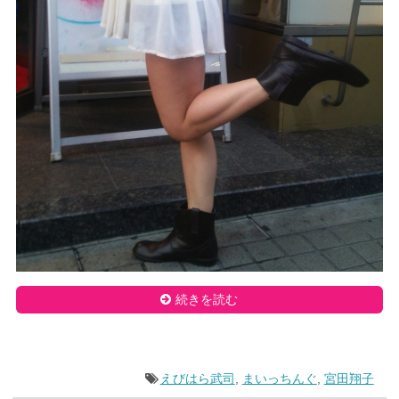
続きを読む
えびはら武司
,
まいっちんぐ
,
宮田翔子