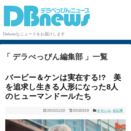
Deluxeなニュースをお届けします
「 デラべっぴん編集部 」一覧
バービー＆ケンは実在する!? 美
を追求し生きる人形になった8人
のヒューマンドールたち
2015/11/10
2018/3/19
オモシロ
,
全記事