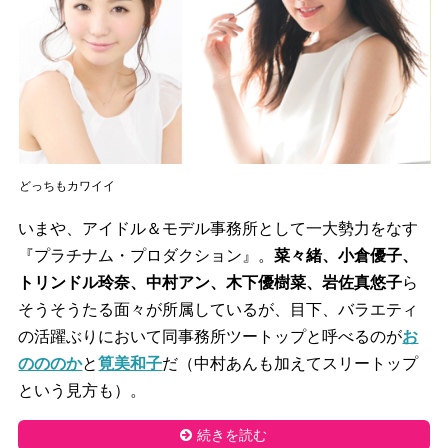
どっちもカワイイ
いまや、アイドル＆モデル事務所として一大勢力をなす
『プラチナム・プロダクション』。
菜々緒、小倉優子、
トリンドル玲奈、中村アン、木下優樹菜、岩佐真悠子
ら
そうそうたる面々が所属しているが、目下、バラエティ
の活躍ぶりにおいて同事務所ツートップと呼べるのが
お
のののか
と
筧美和子
だ（中村あんも加えてスリートップ
という見方も）。
続きを読む