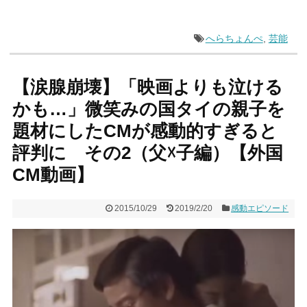
へらちょんぺ
,
芸能
【涙腺崩壊】「映画よりも泣ける
かも…」微笑みの国タイの親子を
題材にしたCMが感動的すぎると
評判に その2（父☓子編）【外国
CM動画】
2015/10/29
2019/2/20
感動エピソード