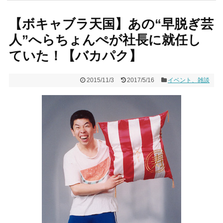
【ボキャブラ天国】あの“早脱ぎ芸
人”へらちょんぺが社長に就任し
ていた！【バカパク】
2015/11/3
2017/5/16
イベント、雑談