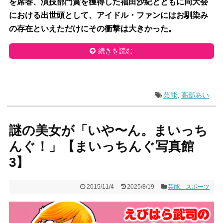
を席巻、演技部門賞を獲得した福田沙紀とともに同大会
における出世頭として、アイドル・ファンにはお馴染み
の存在といえただけにその衝撃は大きかった。
続きを読む
芸能
,
高部あい
謎の美女が「いや〜ん。まいっち
んぐ！」【まいっちんぐ写真館
3】
2015/11/4
2025/8/19
芸能、スポーツ