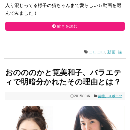
入り混じってる様子の猫ちゃんまで愛らしい５動画を選
んでみました！
続きを読む
コロコロ
,
動画
,
猫
おのののかと筧美和子、バラエテ
ィで明暗分かれたその理由とは？
2015/11/6
芸能、スポーツ