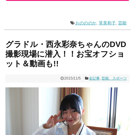
おのののか
,
筧美和子
,
芸能
グラドル・西永彩奈ちゃんのDVD
撮影現場に潜入！！お宝オフショ
ット＆動画も!!
2015/11/5
全記事
,
芸能、スポーツ