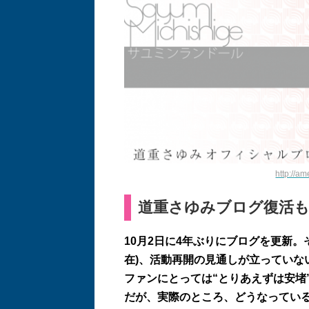
http://a
道重さゆみブログ復活
10
月
2
日に
4
年ぶりにブログを更新。
在
)
、活動再開の見通しが立っていな
ファンにとっては
“
とりあえずは安堵
だが、実際のところ、どうなってい