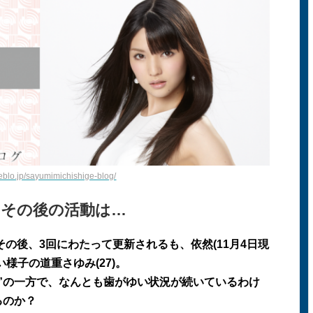
meblo.jp/sayumimichishige-blog/
もその後の活動は…
その後、
3
回にわたって更新されるも、依然
(11
月
4
日現
い様子の道重さゆみ
(27)
。
”
の一方で、なんとも歯がゆい状況が続いているわけ
るのか？