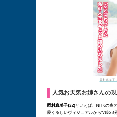
岡村真美子フ
人気お天気お姉さんの現
岡村真美子
(32)
といえば、
NHK
の夜
愛くるしいヴィジュアルから
“7
時
28