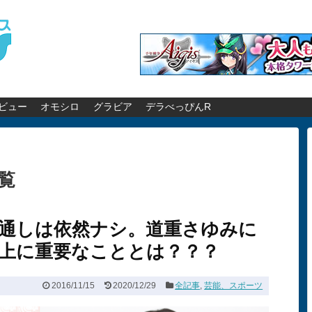
ビュー
オモシロ
グラビア
デラべっぴんR
覧
通しは依然ナシ。道重さゆみに
上に重要なこととは？？？
2016/11/15
2020/12/29
全記事
,
芸能、スポーツ