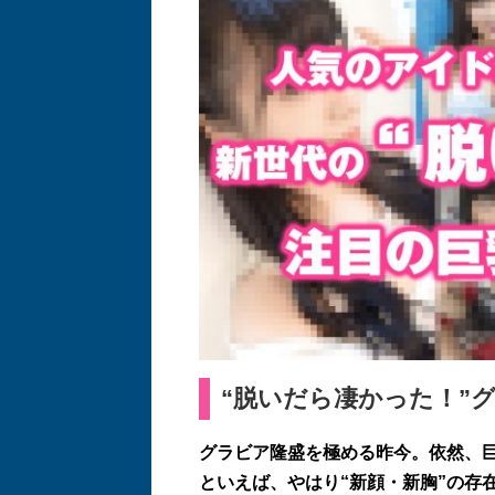
“
脱いだら凄かった！
”
グラビア隆盛を極める昨今。依然、
といえば、やはり
“
新顔・新胸
”
の存