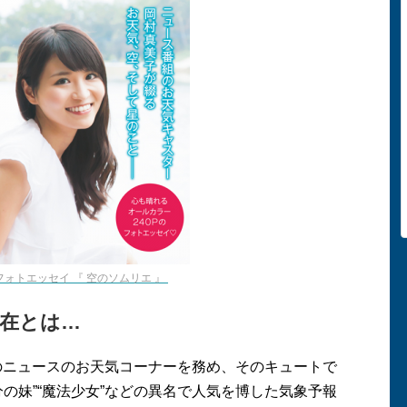
ォトエッセイ 『 空のソムリエ 』
在とは…
のニュースのお天気コーナーを務め、そのキュートで
分の妹
”“
魔法少女
”
などの異名で人気を博した気象予報