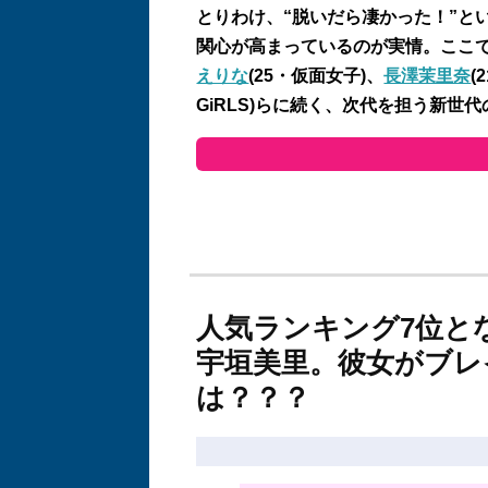
とりわけ、
“
脱いだら凄かった！
”
と
関心が高まっているのが実情。ここ
えりな
(25
・仮面女子
)
、
長澤茉里奈
(2
GiRLS)
らに続く、次代を担う新世代
人気ランキング7位と
宇垣美里。彼女がブレ
は？？？