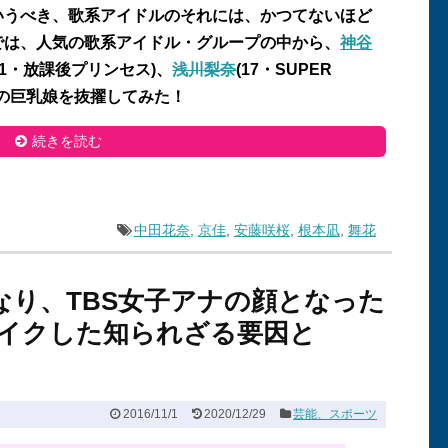
いうべき、歌系アイドルのそれには、かつてないほど
では、人気の歌系アイドル・グループの中から、
神谷
1
・放課後プリンセス
)
、
浅川梨奈
(17
・
SUPER
の巨乳娘を抜擢してみた！
続きを読む
中田花奈
,
京佳
,
安藤咲桜
,
根本凪
,
舞花
なり、TBS女子アナの顔となった
イクした知られざる要因と
2016/11/1
2020/12/29
芸能、スポーツ