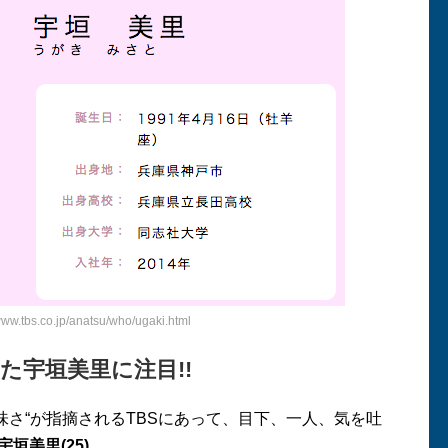
w.tbs.co.jp/anatsu/who/ugaki.html
た宇垣美里に注目!!
味さ“が指摘されるTBSにあって、目下、一人、気を吐
宇垣美里(25)
。