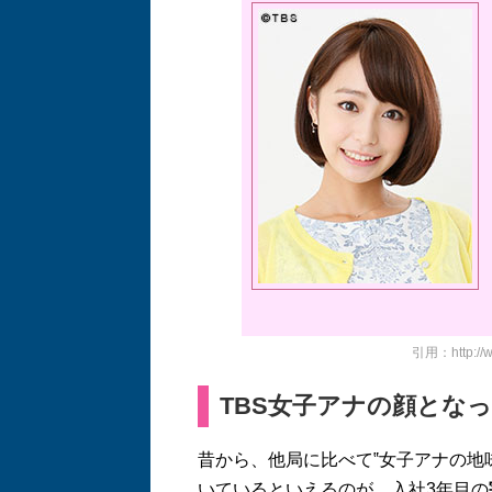
引用：http://ww
TBS女子アナの顔となっ
昔から、他局に比べて‟女子アナの地
いているといえるのが、入社3年目の