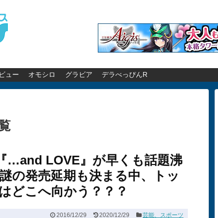
ビュー
オモシロ
グラビア
デラべっぴんR
覧
『…and LOVE』が早くも話題沸
の謎の発売延期も決まる中、トッ
はどこへ向かう？？？
2016/12/29
2020/12/29
芸能、スポーツ