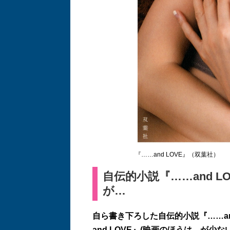
『……and LOVE』（双葉社）
自伝的小説『……and 
が…
自ら書き下ろした自伝的小説『……and
and LOVE』(映画のほうは…が少