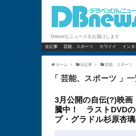
Deluxeなニュースをお届けします
全記事
芸能、スポーツ
カワイイ
インタ
ホーム
全記事
芸能、スポーツ
「 芸能、スポーツ 」一
3月公開の自伝(?)映画
騰中！ ラストDVD
プ・グラドル杉原杏璃