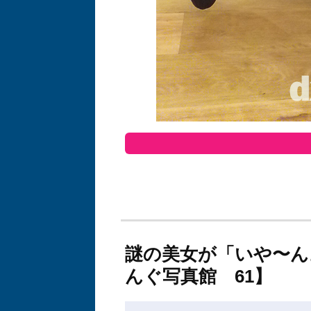
謎の美女が「いや〜ん
んぐ写真館 61】