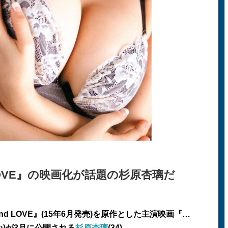
LOVE』の映画化が話題の杉原杏璃だ
 LOVE』(15年6月発売)を原作とした主演映画『…
ない)が3月に公開される
杉原杏璃
(34)。