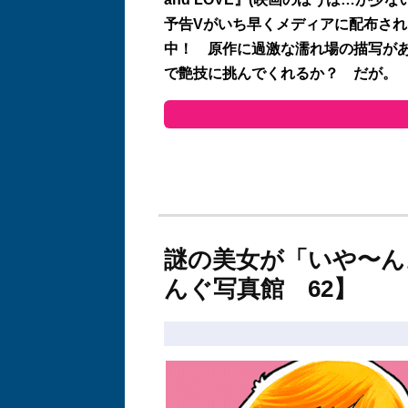
予告Vがいち早くメディアに配布さ
中！ 原作に過激な濡れ場の描写が
で艶技に挑んでくれるか？ だが。
謎の美女が「いや〜ん
んぐ写真館 62】