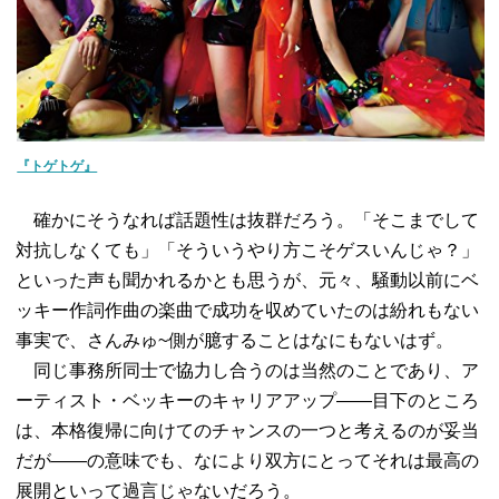
『トゲトゲ』
確かにそうなれば話題性は抜群だろう。「そこまでして
対抗しなくても」「そういうやり方こそゲスいんじゃ？」
といった声も聞かれるかとも思うが、元々、騒動以前にベ
ッキー作詞作曲の楽曲で成功を収めていたのは紛れもない
事実で、さんみゅ~側が臆することはなにもないはず。
同じ事務所同士で協力し合うのは当然のことであり、ア
ーティスト・ベッキーのキャリアアップ――目下のところ
は、本格復帰に向けてのチャンスの一つと考えるのが妥当
だが――の意味でも、なにより双方にとってそれは最高の
展開といって過言じゃないだろう。