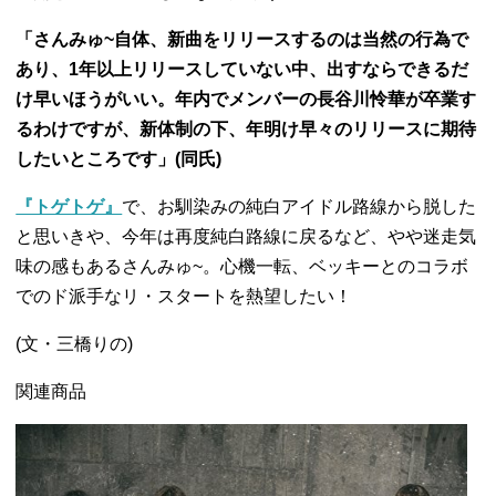
「さんみゅ~自体、新曲をリリースするのは当然の行為で
あり、1年以上リリースしていない中、出すならできるだ
け早いほうがいい。年内でメンバーの長谷川怜華が卒業す
るわけですが、新体制の下、年明け早々のリリースに期待
したいところです」(同氏)
『トゲトゲ』
で、お馴染みの純白アイドル路線から脱した
と思いきや、今年は再度純白路線に戻るなど、やや迷走気
味の感もあるさんみゅ~。心機一転、ベッキーとのコラボ
でのド派手なリ・スタートを熱望したい！
(文・三橋りの)
関連商品