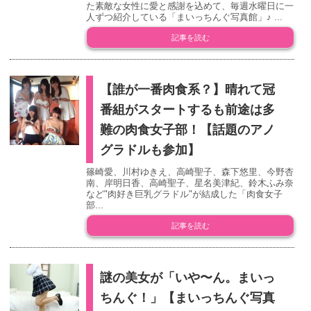
た素敵な女性に愛と感謝を込めて、毎週水曜日に一
人ずつ紹介している「まいっちんぐ写真館」♪ ...
記事を読む
【誰が一番肉食系？】晴れて冠
番組がスタートするも前途は多
難の肉食女子部！【話題のアノ
グラドルも参加】
篠崎愛、川村ゆきえ、高崎聖子、森下悠里、今野杏
南、岸明日香、高崎聖子、星名美津紀、鈴木ふみ奈
など"肉好き巨乳グラドル"が結成した「肉食女子
部...
記事を読む
謎の美女が「いや〜ん。まいっ
ちんぐ！」【まいっちんぐ写真