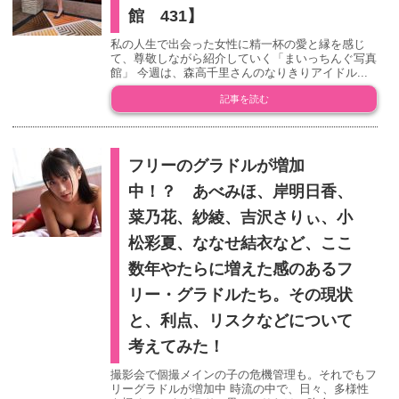
館 431】
私の人生で出会った女性に精一杯の愛と縁を感じ
て、尊敬しながら紹介していく「まいっちんぐ写真
館」 今週は、森高千里さんのなりきりアイドル...
記事を読む
フリーのグラドルが増加
中！？ あべみほ、岸明日香、
菜乃花、紗綾、吉沢さりぃ、小
松彩夏、ななせ結衣など、ここ
数年やたらに増えた感のあるフ
リー・グラドルたち。その現状
と、利点、リスクなどについて
考えてみた！
撮影会で個撮メインの子の危機管理も。それでもフ
リーグラドルが増加中 時流の中で、日々、多様性