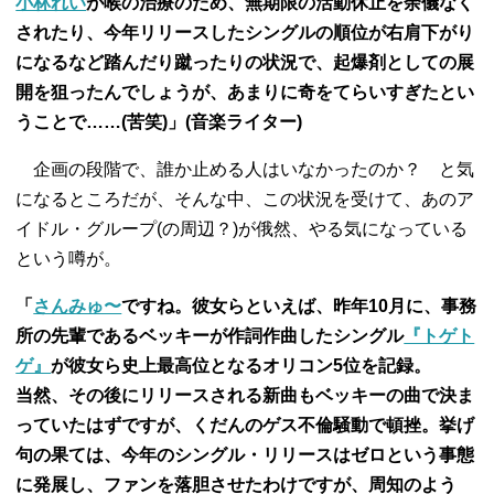
小林れい
が喉の治療のため、無期限の活動休止を余儀なく
されたり、今年リリースしたシングルの順位が右肩下がり
になるなど踏んだり蹴ったりの状況で、起爆剤としての展
開を狙ったんでしょうが、あまりに奇をてらいすぎたとい
うことで……(苦笑)」(音楽ライター)
企画の段階で、誰か止める人はいなかったのか？ と気
になるところだが、そんな中、この状況を受けて、あのア
イドル・グループ(の周辺？)が俄然、やる気になっている
という噂が。
「
さんみゅ〜
ですね。彼女らといえば、昨年10月に、事務
所の先輩であるベッキーが作詞作曲したシングル
『トゲト
ゲ』
が彼女ら史上最高位となるオリコン5位を記録。
当然、その後にリリースされる新曲もベッキーの曲で決ま
っていたはずですが、くだんのゲス不倫騒動で頓挫。挙げ
句の果ては、今年のシングル・リリースはゼロという事態
に発展し、ファンを落胆させたわけですが、周知のよう