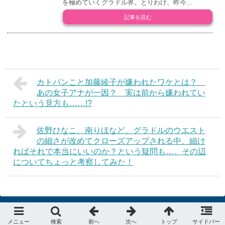
を極めていくグラドル界。とりわけ、昨今...
記事を読む
カトパンこと加藤綾子が嫌われたワケとは？
あの女子アナが一因？ 実は前から嫌われてい
たという見方も……!?
佐野ひなこ、南りほなど、グラドルのウエスト
の細さが改めてクローズアップされる中、細け
ればそれで本当にいいのか？という疑問も…。その辺
についてちょっと考察してみた！
© 2015
デラべっぴんニュース