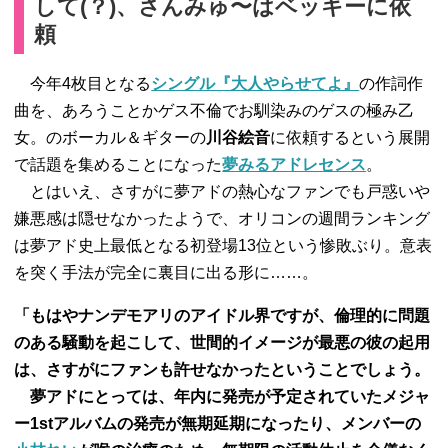
して(？)、さんみゅ〜はベッキーに依
頼
今年4枚目となる
シングル『大人やらせてよ』
の作詞作
曲を、あろうことかゲス不倫でお馴染みのゲスの極み乙
女。のボーカル＆ギターの
川谷絵音
に依頼するという展開
で話題を集めることになった
夢みるアドレセンス
。
とはいえ、さすがに夢アドの熱心なファンでも戸惑いや
嫌悪感は隠せなかったようで、オリコンの週間ランキング
は夢アド史上最低となる初登場13位という惨敗ぶり。意表
を突く手法が完全に裏目に出る形に……。
「もはやナンデモアリのアイドル界ですが、倫理的に問題
のある騒動を起こして、世間的イメージが最悪の彼の起用
は、さすがにファンも許せなかったということでしょう。
夢アドにとっては、年内に発売が予定されていたメジャ
ー1stアルバムの発売が無期延期になったり、メンバーの