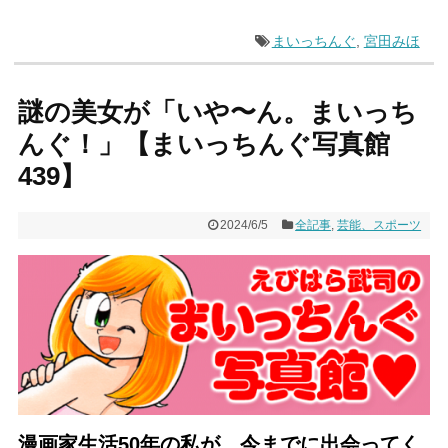
まいっちんぐ
,
宮田みほ
謎の美女が「いや〜ん。まいっち
んぐ！」【まいっちんぐ写真館
439】
2024/6/5
全記事
,
芸能、スポーツ
漫画家生活50年の私が、今までに出会ってく