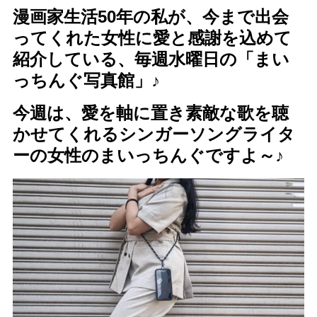
漫画家生活50年の私が、今まで出会
ってくれた女性に愛と感謝を込めて
紹介している、毎週水曜日の「まい
っちんぐ写真館」♪
今週は、愛を軸に置き素敵な歌を聴
かせてくれるシンガーソングライタ
ーの女性のまいっちんぐですよ～♪