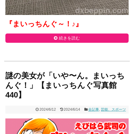
『まいっちんぐ～！
♪
』
続きを読む
謎の美女が「いや〜ん。まいっち
んぐ！」【まいっちんぐ写真館
440】
2024/6/12
2024/6/14
全記事
,
芸能、スポーツ