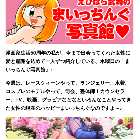
漫画家生活50周年の私が、今まで出会ってくれた女性に
愛と感謝を込めて一人ずつ紹介している、水曜日の「ま
いっちんぐ写真館」♪
今週は、レースクィーンやって、ランジェリー、水着、
コスプレのモデルやって、司会、整体師！カウンセラ
ー、TV、映画、グラビアなどなどいろんなことやってき
た女性の現在のハッピーまいっちんぐなのですよ～♪