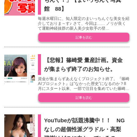
ちんぐ！」【まいっちんぐ写真
館 88】
毎週水曜日に、知人限定のまいっちんぐな美女を紹
介しておりま～す♪ さて、今回は…… ノリが良く
て運動神経抜群の新人美少女歌手の登...
記事を読む
【悲報】篠崎愛 量産計画。資金
が集まらず終了のお知らせ。
資金が集まらずあえなくプロジェクト終了。『篠崎
AIプロジェクト』は“なかった歴史”になるのか？8
月にスタート以来、一部で注目を集めていた篠崎...
記事を読む
YouTubeが話題沸騰中！！ NG
なしの超個性派グラドル・高梨