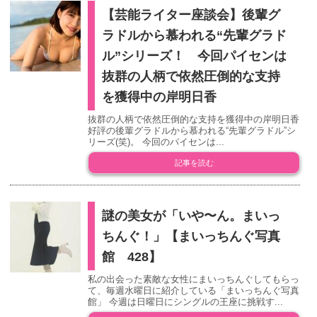
【芸能ライター座談会】後輩グ
ラドルから慕われる“先輩グラド
ル”シリーズ！ 今回パイセンは
抜群の人柄で依然圧倒的な支持
を獲得中の岸明日香
抜群の人柄で依然圧倒的な支持を獲得中の岸明日香
好評の後輩グラドルから慕われる“先輩グラドル”シ
リーズ(笑)。 今回のパイセンは...
記事を読む
謎の美女が「いや〜ん。まいっ
ちんぐ！」【まいっちんぐ写真
館 428】
私の出会った素敵な女性にまいっちんぐしてもらっ
て、毎週水曜日に紹介している「まいっちんぐ写真
館」 今週は日曜日にシングルの王座に挑戦す...