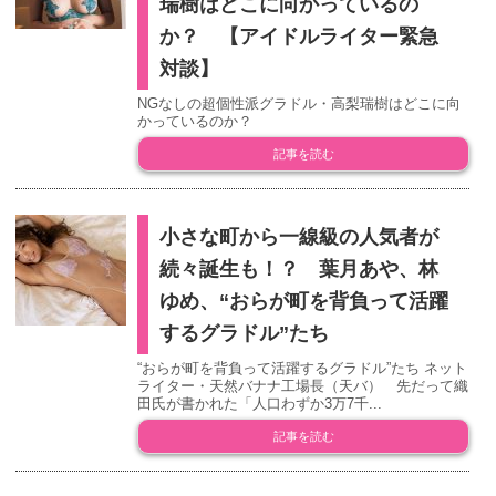
瑞樹はどこに向かっているの
か？ 【アイドルライター緊急
対談】
NGなしの超個性派グラドル・高梨瑞樹はどこに向
かっているのか？
記事を読む
小さな町から一線級の人気者が
続々誕生も！？ 葉月あや、林
ゆめ、“おらが町を背負って活躍
するグラドル”たち
“おらが町を背負って活躍するグラドル”たち ネット
ライター・天然バナナ工場長（天バ） 先だって織
田氏が書かれた「人口わずか3万7千...
記事を読む