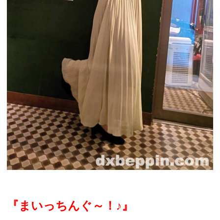
『まいっちんぐ～！
♪
』