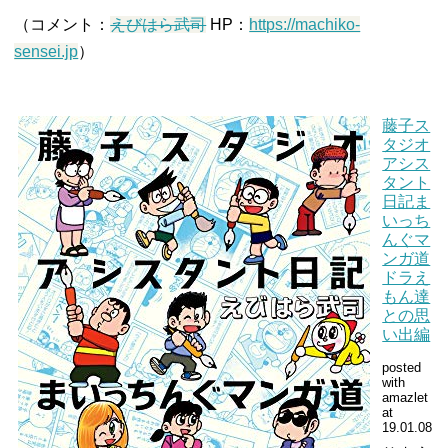
（コメント：
えびはら武司
HP：
https://machiko-
sensei.jp
）
藤子ス
タジオ
アシス
タント
日記ま
いっち
んぐマ
ンガ道
ドラえ
もん達
との思
い出編
posted
with
amazlet
at
19.01.08