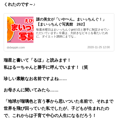
くれたのです～♪
謎の美女が「いや〜ん。まいっちんぐ！」
【まいっちんぐ写真館 262】
毎週水曜日はまいっちんぐgirlの日と勝手に制定させてい
ただいています♪ 今週は、大好きなビキニを着たいため
に、ダイエット講師にまでな...
2020-11-25 12:00
dxbeppin.com
瑠星と書いて「るほ」と読みます！
私はるーちゃんと勝手に呼んでいます！（笑
珍しい素敵なお名前ですよね……
お母さんに聞いてみたら……
「地球が瑠璃色と言う事から思いついた名前で、
それまで
世界を飛び回っていた私でしたが、
子どもが生まれたの
で、これからは子育て中心の人生になるだろう！