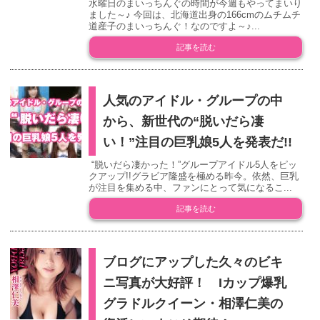
水曜日のまいっちんぐの時間が今週もやってまいり
ました～♪ 今回は、北海道出身の166cmのムチムチ
道産子のまいっちんぐ！なのですよ～♪...
記事を読む
人気のアイドル・グループの中
から、新世代の“脱いだら凄
い！”注目の巨乳娘5人を発表だ!!
“脱いだら凄かった！”グループアイドル5人をピッ
クアップ!!グラビア隆盛を極める昨今。依然、巨乳
が注目を集める中、ファンにとって気になるこ...
記事を読む
ブログにアップした久々のビキ
ニ写真が大好評！ Iカップ爆乳
グラドルクイーン・相澤仁美の