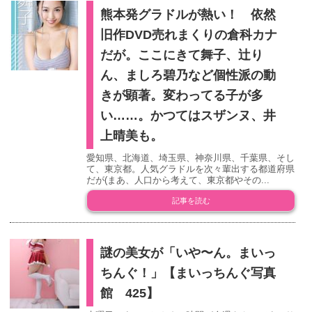
熊本発グラドルが熱い！ 依然
旧作DVD売れまくりの倉科カナ
だが。ここにきて舞子、辻り
ん、ましろ碧乃など個性派の動
きが顕著。変わってる子が多
い……。かつてはスザンヌ、井
上晴美も。
愛知県、北海道、埼玉県、神奈川県、千葉県、そし
て、東京都。人気グラドルを次々輩出する都道府県
だが(まあ、人口から考えて、東京都やその...
記事を読む
謎の美女が「いや〜ん。まいっ
ちんぐ！」【まいっちんぐ写真
館 425】