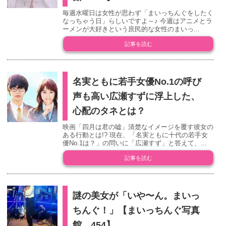
毎週水曜日は女性が思わず「まいっちんぐをしたく
なっちゃう日」らしいですよ～♪ 今週はアニメとラ
ーメンが大好きという庶民的な女性のまいっ...
記事を読む
名実ともに若手女優No.1の呼び
声も高い広瀬すずに浮上した、
心配のタネとは？
映画「四月は君の嘘」清楚なイメージを覆す彼女の
ある行動とは!? 現在、「名実ともに十代の若手女
優No.1は？」の問いに「広瀬すず」と答えて、...
記事を読む
謎の美女が「いや〜ん。まいっ
ちんぐ！」【まいっちんぐ写真
館 454】