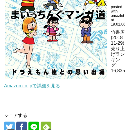
posted
with
amazlet
at
19.01.08
竹書房
(2018-
11-29)
売り上
げラン
キン
グ:
16,835
Amazon.co.jpで詳細を見る
シェアする