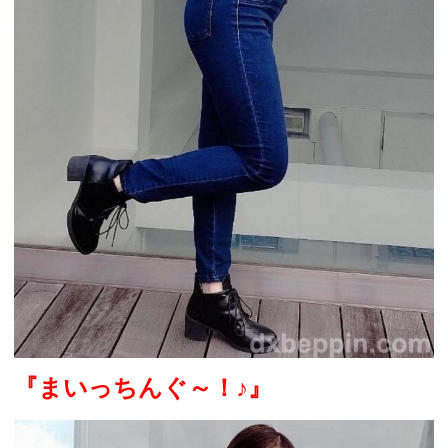
『まいっちんぐ～！
♪
』