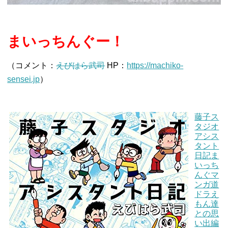
まいっちんぐー！
（コメント：
えびはら武司
HP：
https://machiko-
sensei.jp
）
藤子ス
タジオ
アシス
タント
日記ま
いっち
んぐマ
ンガ道
ドラえ
もん達
との思
い出編