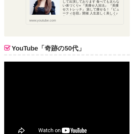
して出演しております 食べても太らな
い体づくり⭐︎ 『美痩せ入浴法』 『美痩
せストレッチ』 旅して痩せる！『ビュ
ーティ合宿』開催 人生楽しく美しく♪
美を追求するだけでなく グルメ情報や
www.youtube.com
健康管理の方法も 私たちは毎日口にし
ている食べ...
YouTube「奇跡の50代」