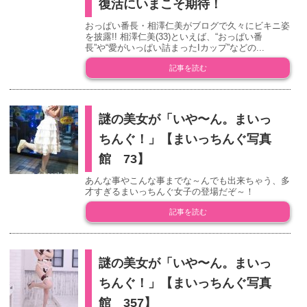
復活にいまこそ期待！
おっぱい番長・相澤仁美がブログで久々にビキニ姿
を披露!! 相澤仁美(33)といえば、“おっぱい番
長”や“愛がいっぱい詰まったIカップ”などの...
記事を読む
謎の美女が「いや〜ん。まいっ
ちんぐ！」【まいっちんぐ写真
館 73】
あんな事やこんな事までな～んでも出来ちゃう、多
才すぎるまいっちんぐ女子の登場だぞ～！
記事を読む
謎の美女が「いや〜ん。まいっ
ちんぐ！」【まいっちんぐ写真
館 357】