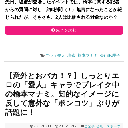
先日、壇蜜が登場したイベントでは、橋本に関する記者
からの質問に対し、約6秒間（！）無言になったことが報
じられたが、そもそも、2人は比較される対象なのか？
続きを読む
デヴィ夫人
,
壇蜜
,
橋本マナミ
,
脊山麻理子
【意外とおバカ！？】しっとりエ
ロの「愛人」キャラでブレイク中
の橋本マナミ。知的なイメージに
反して意外な「ポンコツ」ぶりが
話題に！
2015/10/11
2015/10/12
全記事
,
芸能、スポーツ