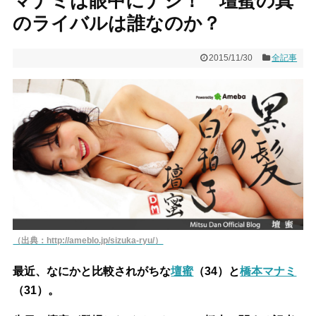
マナミは眼中にナシ！ 壇蜜の真
のライバルは誰なのか？
2015/11/30
全記事
（出典：http://ameblo.jp/sizuka-ryu/）
最近、なにかと比較されがちな
壇蜜
（34）と
橋本マナミ
（31）。