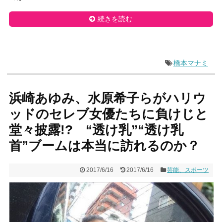
続きを読む
橋本マナミ
浜崎あゆみ、水原希子らがハリウ
ッドのセレブ女優たちに負けじと
堂々披露!? “透け乳”“透け乳
首”ブームは本当に訪れるのか？
2017/6/16
2017/6/16
芸能、スポーツ