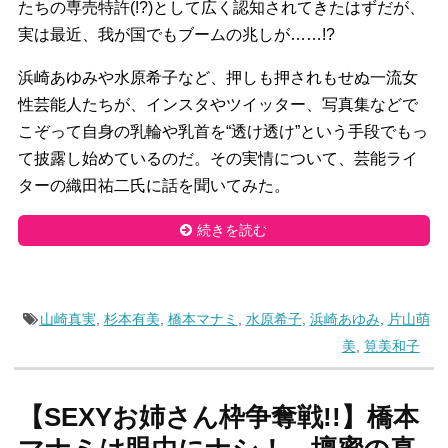
たちの専売特許(!?)として広く認知されてきたはずだが、
実は最近、我が国でもブームの兆しが……!?
浜崎あゆみや水原希子など、押しも押されもせぬ一流女
性芸能人たちが、インスタやツイッター、写真集などで
こぞって自身の乳輪や乳首を“透け透け”という手段でもっ
て披露し始めているのだ。その実情について、芸能ライ
ターの織田祐二氏に話を聞いてみた。
続きを読む
山崎真実
,
杉本有美
,
橋本マナミ
,
水原希子
,
浜崎あゆみ
,
片山萌
美
,
筧美和子
【SEXYお姉さん枠争奪戦!!】橋本