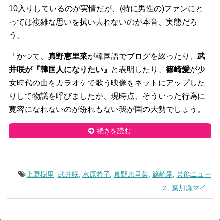
10入りしているのが実情だが、(特に男性の)ファンにと
っては複雑な思いを拭い去れないのが本音、実態だろ
う。
「かつて、
真野恵里菜
が韓国語でブログを綴ったり、
武
井咲が『韓国人になりたい』
と表明したり、
篠崎愛
が少
女時代の曲をカラオケで歌う映像をネットにアップした
りして物議を呼びましたが、現時点、そういった行為に
寛容になれないのが紛れもない我が国の大勢でしょう。
続きを読む
上野樹里
,
武井咲
,
水原希子
,
真野恵里菜
,
篠崎愛
,
芸能ニュー
ス
,
葉加瀬マイ