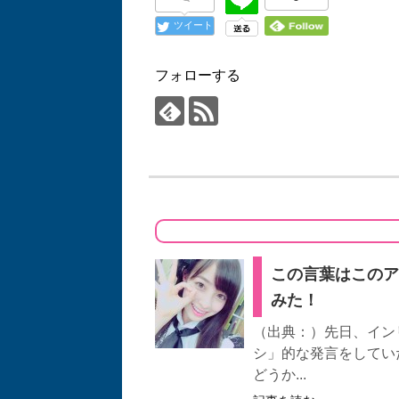
ツイート
フォローする
この言葉はこのア
みた！
（出典：）先日、イン
シ」的な発言をしてい
どうか...