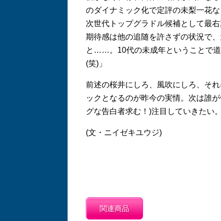
のダイナミック化で定評の未梨一花な
次世代トップグラドル候補として最右
期待感は他の追随を許さずの状況で、
と……。10代の未成年ということで
(笑)」
前述の桜井にしろ、風吹にしろ、それ
ックとなるのが昨今の実情。次は誰が
グな告白者求む！)注目していきたい
(文・ニイゼキユウジ)
関連商品