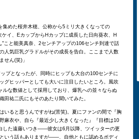
目を集めた桜井木穂、公称から5ミリ大きくなっての
風吹ケイ、EカップからHカップに成長した日向葵衣、H
ん”こと能美真奈、2センチアップの106センチ到達で話
の人気巨乳グラドルがその成長を告白。ここまで人数
せん(笑)」
アップとなったが、同時にヒップも大台の100センチに
ッグヒッパーとしても大いに注目したいところ。風吹
シャルな数値として採用しており、爆乳への並々ならぬ
織田祐二氏にもそのあたり聞いてみた。
はいると思うんですがね(苦笑)。夏にファンの間で『胸
野麻衣や、自ら『最近少し大きくなった』『目標は10
告白した遠藤いつき――彼女は6月以降、ツイッターの更
という話もありますが――、自他ともに認めるボディ