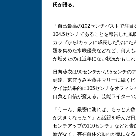
氏が語る。
「自己最高の102センチバストで注
104.5センチであることを報告した
カップからIカップに成長した“ぷにた
題を集めた水咲優美などなど、何人も
が増えたのは近年にない状況かもしれま
日向葵衣は90センチから95センチの
到達。東雲うみや藤井マリーに続くビ
ケイは結果的に105センチをオフィ
自負と自信が窺える。芸能ライターの
「うーん、厳密に測れば、もっと人数
が大きくなった？』と話題を呼んだ日
センチアップの110センチ』などと
新がなく、存在自体の動向が気になる