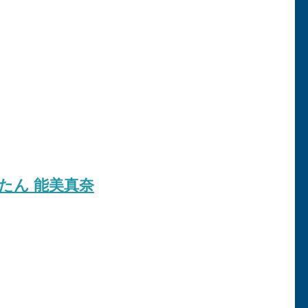
たん 能美真奈