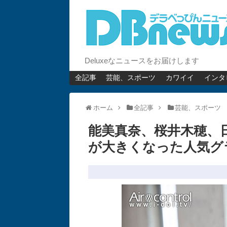
Deluxeなニュースをお届けします
全記事
芸能、スポーツ
カワイイ
インタ
ホーム
全記事
芸能、スポーツ
能美真奈、桜井木穂、日
が大きくなった人気グ