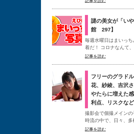
記事を読む
謎の美女が「いや
館 297】
毎週水曜日はまいっちん
着だ！ コロナなんて、
記事を読む
フリーのグラドル
花、紗綾、吉沢さ
やたらに増えた感
利点、リスクなど
撮影会で個撮メインの
時流の中で、日々、多
記事を読む