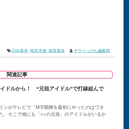
日向葵衣
,
桜井木穂
,
能美真奈
デラべっぴん編集部
関連記事
イドルから！ “元祖アイドル”で打線組んで
リンがテレビで「M字開脚を最初にやったのはワタ
た。そこで他にも「○○の元祖」のアイドルがいるか