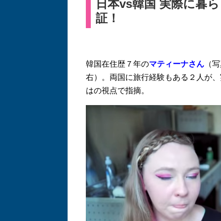
日本vs韓国 実際に暮
証！
韓国在住歴７年の
マティーナさん
（写
右）。両国に旅行経験もある２人が、
はの視点で指摘。