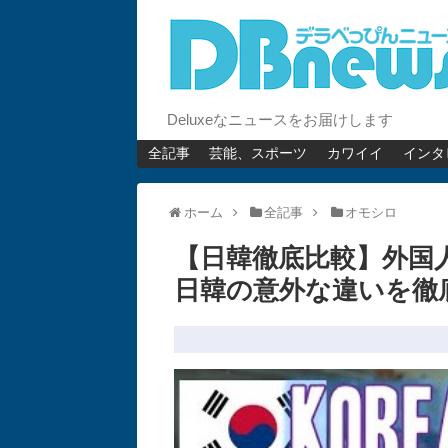
Deluxeなニュースをお届けします
全記事
芸能、スポーツ
カワイイ
インタ
ホーム
全記事
オモシロ
【日韓徹底比較】外国
日韓の意外な違いを徹