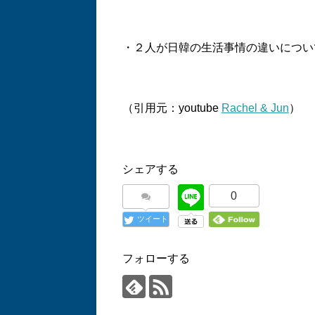
・２人が日韓の生活事情の違いについ
（引用元：youtube
Rachel & Jun
）
シェアする
0
ツイート
フォローする