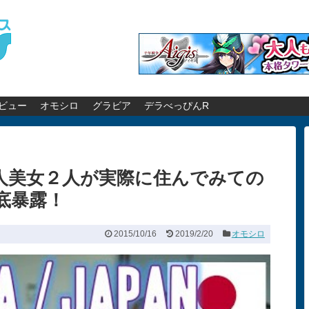
ビュー
オモシロ
グラビア
デラべっぴんR
人美女２人が実際に住んでみての
底暴露！
2015/10/16
2019/2/20
オモシロ