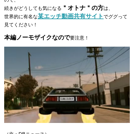
＂オトナ＂の方
続きがどうしても気になる
は、
某エッチ動画共有サイト
世界的に有名な
でググって
見てください！
本編ノーモザイクなので
要注意！