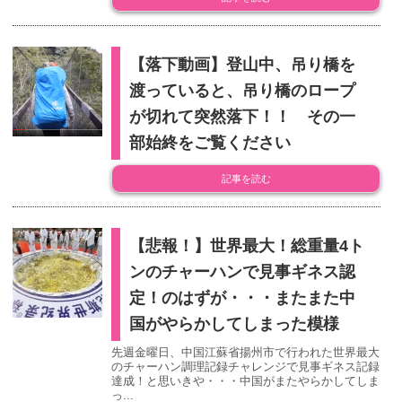
【落下動画】登山中、吊り橋を
渡っていると、吊り橋のロープ
が切れて突然落下！！ その一
部始終をご覧ください
記事を読む
【悲報！】世界最大！総重量4ト
ンのチャーハンで見事ギネス認
定！のはずが・・・またまた中
国がやらかしてしまった模様
先週金曜日、中国江蘇省揚州市で行われた世界最大
のチャーハン調理記録チャレンジで見事ギネス記録
達成！と思いきや・・・中国がまたやらかしてしま
っ...