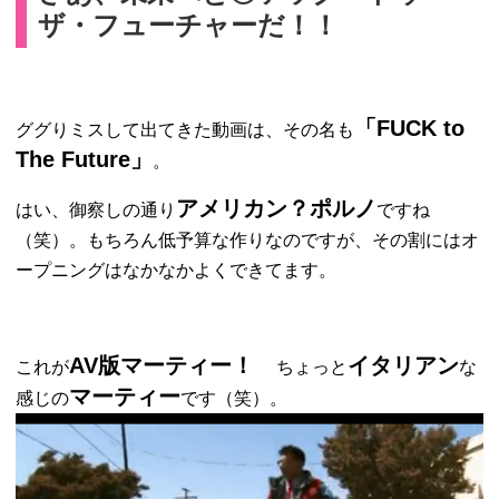
ザ・フューチャーだ！！
「FUCK to
ググりミスして出てきた動画は、その名も
The Future」
。
アメリカン？ポルノ
はい、御察しの通り
ですね
（笑）。もちろん低予算な作りなのですが、その割にはオ
ープニングはなかなかよくできてます。
AV版マーティー！
イタリアン
これが
ちょっと
な
マーティー
感じの
です（笑）。