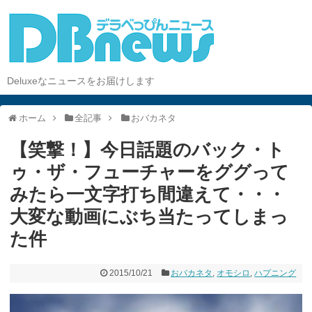
Deluxeなニュースをお届けします
ホーム
全記事
おバカネタ
【笑撃！】今日話題のバック・ト
ゥ・ザ・フューチャーをググって
みたら一文字打ち間違えて・・・
大変な動画にぶち当たってしまっ
た件
2015/10/21
おバカネタ
,
オモシロ
,
ハプニング