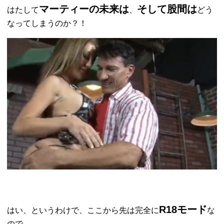
マーティーの未来は
そして股間は
はたして
、
どう
なってしまうのか？！
R18モード
はい、というわけで、ここから先は完全に
な
ので、