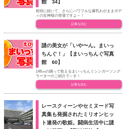
館 34】
前回に続いて、さらにパワフルな爆乳わがままボデ
ィの女神様の登場ですよ～！
記事を読む
謎の美女が「いや〜ん。まいっ
ちんぐ！」【まいっちんぐ写真
館 60】
148㎝の踊って歌えるまいっちんぐシンガーソング
ラーターのご紹介で～す！
記事を読む
レースクィーンやセミヌード写
真集も発掘されたミリオンヒッ
ト連発の歌姫。闘病生活中に謎