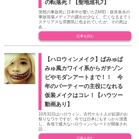
の転落死！【聖地巡礼7】
突然の事故死に日本中が驚いたZARD・坂井泉水の
事故現場メディアの露出が少なく、亡くなるまでミ
ステリアスな雰囲気に包まれていたが、その死は
あ...
記事を読む
【ハロウィンメイク】ぱみゅぱ
みゅ風カワイイ系からガチゾン
ビやモダンアートまで！！ 今
年のパーティーの主役になれる
仮装メイクはコレ！【ハウツー
動画あり】
10月31日はハロウィン。古代ケルト人が起源のお
祭りなワケですが、今では日本にもすっかり浸透
し、各地で盛大なハロウィンパレードが開催され
話...
記事を読む