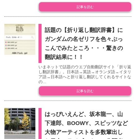
記事を読む
話題の【折り返し翻訳辞書】に
ガンダムの名ゼリフを色々ぶっ
こんでみたところ・・・驚きの
翻訳結果に！！
いまネットで話題のウエブ自動翻訳サイト「折り返
し翻訳辞書」。日本語→英語→オランダ語→イタリ
ア語→日本語へと折り返し翻訳してくれるサイトな
の...
記事を読む
はっぴいえんど、坂本龍一、山
下達郎、BOOWY、スピッツなど
大物アーティストを多数輩出し