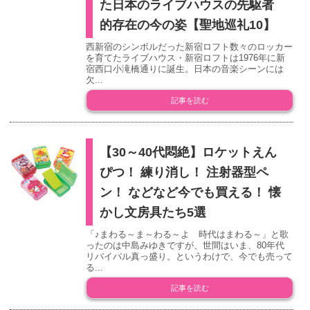
た日本のライブハウスの先駆者
的存在の今の姿【聖地巡礼10】
西新宿のシンボルだった新宿ロフト数々のロッカー
を育てたライブハウス・新宿ロフトは1976年に新
宿西口小滝橋通りに誕生。日本の音楽シーンには
欠...
記事を読む
【30～40代悶絶】ロケットえん
ぴつ！ 練り消し！ 注射器型ペ
ン！ などなど今でも買える！ 懐
かし文房具たち5選
「♪まわる～ま～わる～よ 時代はまわる～」と歌
ったのは中島みゆきですが、世間はいま、80年代
リバイバル真っ盛り。というわけで、今でも売って
る...
記事を読む