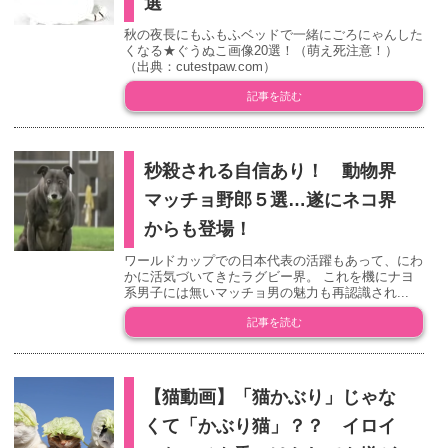
選
秋の夜長にもふもふベッドで一緒にごろにゃんした
くなる★ぐうぬこ画像20選！（萌え死注意！）
（出典：cutestpaw.com）
記事を読む
秒殺される自信あり！ 動物界
マッチョ野郎５選…遂にネコ界
からも登場！
ワールドカップでの日本代表の活躍もあって、にわ
かに活気づいてきたラグビー界。 これを機にナヨ
系男子には無いマッチョ男の魅力も再認識され...
記事を読む
【猫動画】「猫かぶり」じゃな
くて「かぶり猫」？？ イロイ