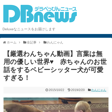
Deluxeなニュースをお届けします
ホーム
全記事
わんにゃん
【厳選わんちゃん動画】言葉は無
用の優しい世界♥︎ 赤ちゃんのお世
話をするベビーシッター犬が可愛
すぎる！
2015/10/22
2019/2/20
わんにゃん