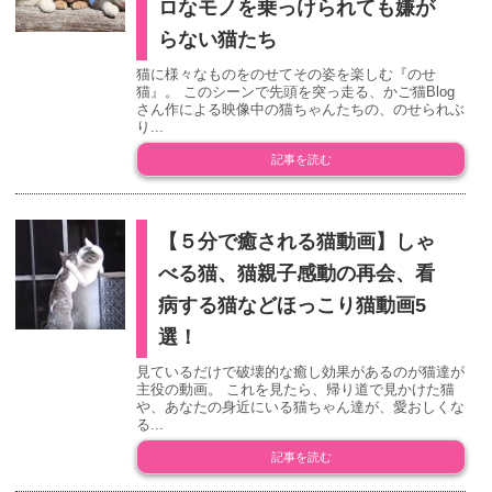
ロなモノを乗っけられても嫌が
らない猫たち
猫に様々なものをのせてその姿を楽しむ『のせ
猫』。 このシーンで先頭を突っ走る、かご猫Blog
さん作による映像中の猫ちゃんたちの、のせられぶ
り...
記事を読む
【５分で癒される猫動画】しゃ
べる猫、猫親子感動の再会、看
病する猫などほっこり猫動画5
選！
見ているだけで破壊的な癒し効果があるのが猫達が
主役の動画。 これを見たら、帰り道で見かけた猫
や、あなたの身近にいる猫ちゃん達が、愛おしくな
る...
記事を読む