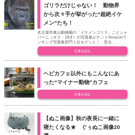
ゴリラだけじゃない！ 動物界
から次々手が挙がった“超絶イケ
メン”たち！
名古屋市東山動物園の「イケメンゴリラ」ことシャ
バーニ（オス・19才）の写真集がナントAmazonラ
ンキング写真集部門１位をゲット！ 恐る...
記事を読む
ヘビカフェ以外にもこんなにあ
った“マイナー動物”カフェ
記事を読む
【ぬこ画像】秋の夜長に一緒に
寝たくなる★ ぐぅぬこ画像20