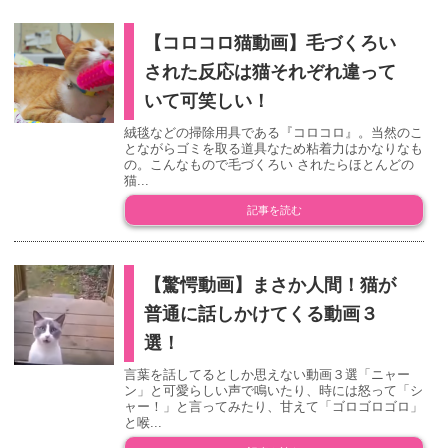
【コロコロ猫動画】毛づくろい
された反応は猫それぞれ違って
いて可笑しい！
絨毯などの掃除用具である『コロコロ』。当然のこ
とながらゴミを取る道具なため粘着力はかなりなも
の。こんなもので毛づくろい されたらほとんどの
猫...
記事を読む
【驚愕動画】まさか人間！猫が
普通に話しかけてくる動画３
選！
言葉を話してるとしか思えない動画３選「ニャー
ン」と可愛らしい声で鳴いたり、時には怒って「シ
ャー！」と言ってみたり、甘えて「ゴロゴロゴロ」
と喉...