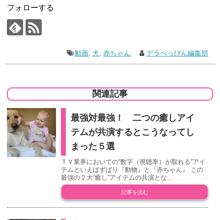
フォローする
動画
,
犬
,
赤ちゃん
デラべっぴん編集部
関連記事
最強対最強！ 二つの癒しアイ
テムが共演するとこうなってし
まった５選
ＴＶ業界においての“数字（視聴率）が取れる”アイ
テムといえばずばり『動物』と『赤ちゃん』 この
最強の２大“癒し”アイテムの共演とな...
記事を読む