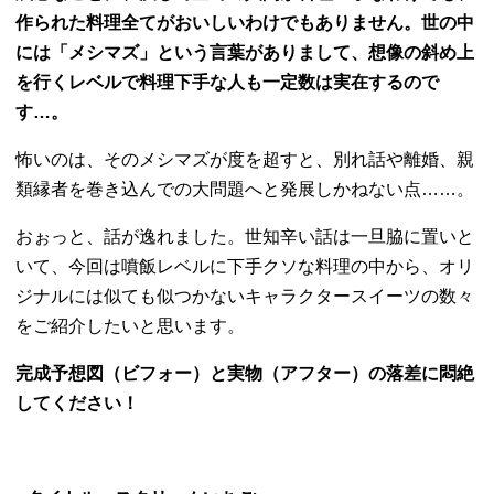
作られた料理全てがおいしいわけでもありません。世の中
には「
メシマズ」という言葉がありまして、
想像の斜め上
を行くレベルで料理下手な人も一定数は実在するので
す…。
怖いのは、そのメシマズが度を超すと、別れ話や離婚、
親
類縁者を巻き込んでの大問題へと発展しかねない点……。
おぉっと、話が逸れました。世知辛い話は一旦脇に置いと
いて、
今回は噴飯レベルに下手クソな料理の中から、
オリ
ジナルには似ても似つかないキャラクタースイーツの数々
をご
紹介したいと思います。
完成予想図（ビフォー）と実物（
アフター）の落差に悶絶
してください！