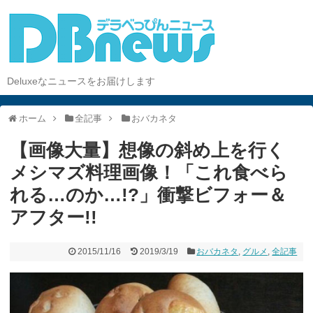
Deluxeなニュースをお届けします
ホーム
全記事
おバカネタ
【画像大量】想像の斜め上を行く
メシマズ料理画像！「これ食べら
れる…のか…!?」衝撃ビフォー＆
アフター!!
2015/11/16
2019/3/19
おバカネタ
,
グルメ
,
全記事