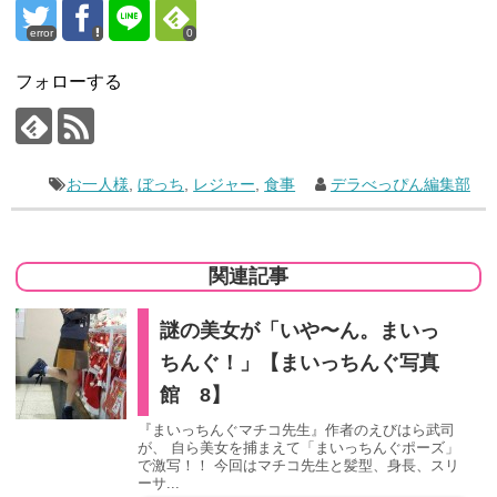
error
0
フォローする
お一人様
,
ぼっち
,
レジャー
,
食事
デラべっぴん編集部
関連記事
謎の美女が「いや〜ん。まいっ
ちんぐ！」【まいっちんぐ写真
館 8】
『まいっちんぐマチコ先生』作者のえびはら武司
が、 自ら美女を捕まえて「まいっちんぐポーズ」
で激写！！ 今回はマチコ先生と髪型、身長、スリ
ーサ...