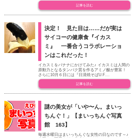
記事を読む
決定！ 見た目は……だが実は
サイコーの健康食『イカス
ミ』 一番合うコラボレーショ
ンはこれだった！
イカスミをバナナにかけてみた♪ イカスミは人間の
原動力となるタンパク質を作るアミノ酸が豊富！
さらに10月６日には『日清焼そばU.F....
記事を読む
謎の美女が「いや〜ん。まいっ
ちんぐ！」【まいっちんぐ写真
館 163】
毎週水曜日はまいっちんぐな女性の日なのです～♪