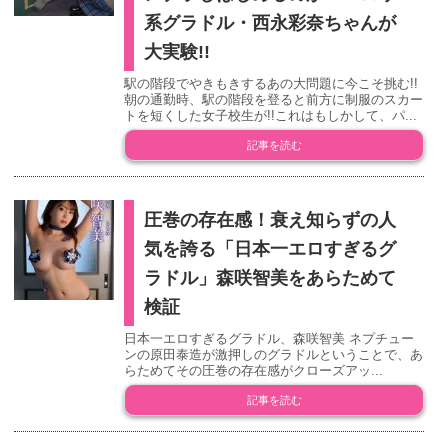
系グラドル・西永彩奈ちゃんが
大実験!!
駅の階段でやきもきするあの大問題に今こそ挑む!!
朝の通勤時、駅の階段を登ると前方に制服のスカー
トを短くした女子校生が!!これはもしかして、パ...
記事を読む
圧巻の存在感！衰え知らずの人
気を誇る「日本一エロすぎるグ
ラドル」森咲智美をあらためて
検証
日本一エロすぎるグラドル、森咲智美 ネプチュー
ンの原田泰造が激押しのグラドルということで、あ
らためてその圧巻の存在感がクローズアッ...
記事を読む