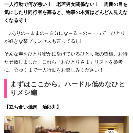
一人行動で何が悪い！ 老若男女関係ない！ 周囲の目を
気にしたり同行者を募ると、
物事の本質はどんどん見えな
くなるぞ！
「♪ありの～ままの～自分にな～る～の～」って、
ひとり
が好きな某プリンセスも言ってるし!!
そんな声をひとり密かに挙げているひとり派の皆様、
お待
たせ致しました。これら「おひとりさま」リストを参考
に、
心ゆくまで一人行動をお楽しみください！
まずはここから。ハードル低めなひと
りメシ編
【立ち食い焼肉 治郎丸】