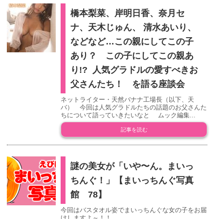
橋本梨菜、岸明日香、奈月セ
ナ、天木じゅん、 清水あいり、
などなど…この親にしてこの子
あり？ この子にしてこの親あ
り!? 人気グラドルの愛すべきお
父さんたち！ を語る座談会
ネットライター・天然バナナ工場長（以下、天
バ） 今回は人気グラドルたちの話題のお父さんた
ちについて語っていきたいなと ムック編集...
記事を読む
謎の美女が「いや〜ん。まいっ
ちんぐ！」【まいっちんぐ写真
館 78】
今回はバスタオル姿でまいっちんぐな女の子をお届
けしますよ～！！