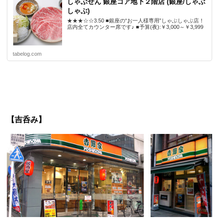
しゃぶせん 銀座コア地下２階店 (銀座/しゃぶ
しゃぶ)
★★★☆☆3.50 ■銀座の“お一人様専用”しゃぶしゃぶ店！
店内全てカウンター席です♪ ■予算(夜):￥3,000～￥3,999
tabelog.com
【吉呑み】