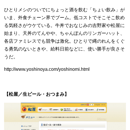
ひとりメシのついでにちょっと酒を飲む「ちょい飲み」が
いま、
外食チェーン界でブーム。
低コストでそこそこ飲め
る気軽さがウケている。
牛丼でおなじみの吉野家や松屋に
始まり、天丼のてんやや、
ちゃんぽんのリンガーハット、
各店ファミレスでも競争は激化。
ひとりで縄のれんをくぐ
る勇気のないときや、給料日前などに、
使い勝手が良さそ
うだ。
http://www.yoshinoya.com/
yoshinomi.html
【松屋／生ビール・おつまみ】