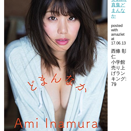
真集ど
まんな
か
posted
with
amazlet
at
17.06.13
西條 彰
仁
小学館
売り上
げラン
キング:
79