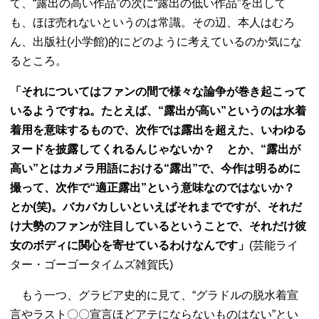
て、“露出の高い作品”の次に“露出の低い作品”を出して
も、ほぼ売れないというのは常識。その辺、本人はむろ
ん、出版社(小学館)的にどのように考えているのか気にな
るところ。
「それについてはファンの間で様々な論争が巻き起こって
いるようですね。たとえば、“露出が高い”というのは水着
着用を意味するもので、次作では露出を超えた、いわゆる
ヌードを披露してくれるんじゃないか？ とか、“露出が
高い”とはカメラ用語における“露出”で、今作は明るめに
撮って、次作で“適正露出”という意味なのではないか？
とか(笑)。バカバカしいといえばそれまでですが、それだ
け大勢のファンが注目しているということで、それだけ彼
女のボディに関心を寄せているわけなんです」
(芸能ライ
ター・ゴーゴータイムズ雑賀氏)
もう一つ、グラビア史的に見て、“グラドルの脱水着宣
言やラスト〇〇宣言ほどアテにならないものはない”とい