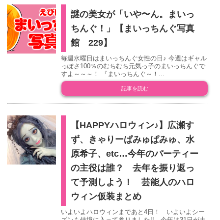
謎の美女が「いや〜ん。まいっ
ちんぐ！」【まいっちんぐ写真
館 229】
毎週水曜日はまいっちんぐ女性の日♪ 今週はギャル
っぽさ100％のむちむち元気っ子のまいっちんぐで
すよ～～～！ 『まいっちんぐ～！...
記事を読む
【HAPPYハロウィン♪】広瀬す
ず、きゃりーぱみゅぱみゅ、水
原希子、etc…今年のパーティー
の主役は誰？ 去年を振り返っ
て予測しよう！ 芸能人のハロ
ウィン仮装まとめ
いよいよハロウィンまであと4日！ いよいよシー
ズンも佳境に入って参りました!! 今年は31日が土