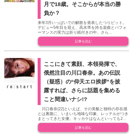
月で18歳。そこからが本当の勝
負か？
来年3月いっぱいでの解散を発表したつりビット。
デビュー5年目を迎え、高水準を誇る楽曲とパフォ
ーマンスの実力は折り紙付きの中、さら...
記事を読む
ここにきて素顔、本領発揮で、
俄然注目の川口春奈。あの伝説
（疑惑）の“仰天エロ挨拶”を披
露すれば、さらに話題を集める
こと間違いナシ!?
川口春奈(22)といえば、その美貌と独特の存在感
とは裏腹に、いまいち地味な印象、レッテルがつき
まとってきた女優。キッカケはなんといっても2...
記事を読む