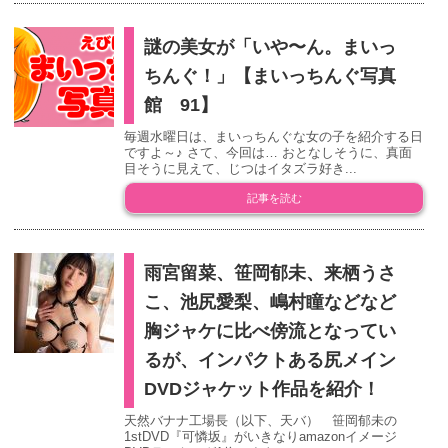
謎の美女が「いや〜ん。まいっ
ちんぐ！」【まいっちんぐ写真
館 91】
毎週水曜日は、まいっちんぐな女の子を紹介する日
ですよ～♪ さて、今回は… おとなしそうに、真面
目そうに見えて、じつはイタズラ好き...
記事を読む
雨宮留菜、笹岡郁未、来栖うさ
こ、池尻愛梨、嶋村瞳などなど
胸ジャケに比べ傍流となってい
るが、インパクトある尻メイン
DVDジャケット作品を紹介！
天然バナナ工場長（以下、天バ） 笹岡郁未の
1stDVD『可憐坂』がいきなりamazonイメージ