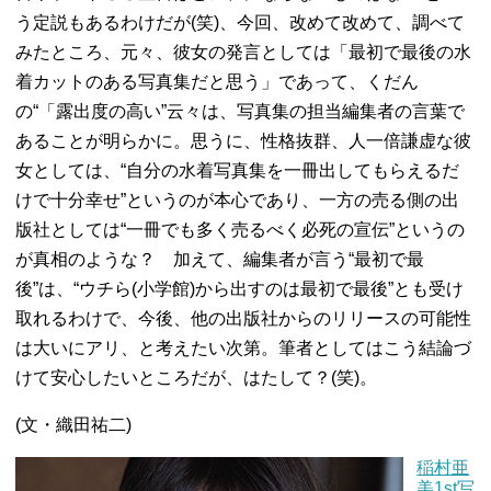
う定説もあるわけだが(笑)、今回、改めて改めて、調べて
みたところ、元々、彼女の発言としては「最初で最後の水
着カットのある写真集だと思う」であって、くだん
の“「露出度の高い”云々は、写真集の担当編集者の言葉で
あることが明らかに。思うに、性格抜群、人一倍謙虚な彼
女としては、“自分の水着写真集を一冊出してもらえるだ
けで十分幸せ”というのが本心であり、一方の売る側の出
版社としては“一冊でも多く売るべく必死の宣伝”というの
が真相のような？ 加えて、編集者が言う“最初で最
後”は、“ウチら(小学館)から出すのは最初で最後”とも受け
取れるわけで、今後、他の出版社からのリリースの可能性
は大いにアリ、と考えたい次第。筆者としてはこう結論づ
けて安心したいところだが、はたして？(笑)。
(文・織田祐二)
稲村亜
美1st写