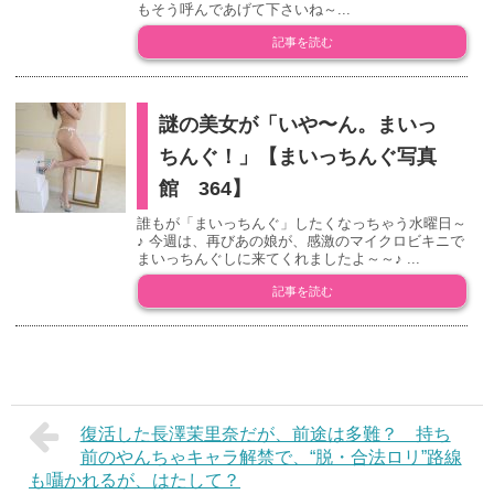
もそう呼んであげて下さいね～...
記事を読む
謎の美女が「いや〜ん。まいっ
ちんぐ！」【まいっちんぐ写真
館 364】
誰もが「まいっちんぐ」したくなっちゃう水曜日～
♪ 今週は、再びあの娘が、感激のマイクロビキニで
まいっちんぐしに来てくれましたよ～～♪ ...
記事を読む
復活した長澤茉里奈だが、前途は多難？ 持ち
前のやんちゃキャラ解禁で、“脱・合法ロリ”路線
も囁かれるが、はたして？