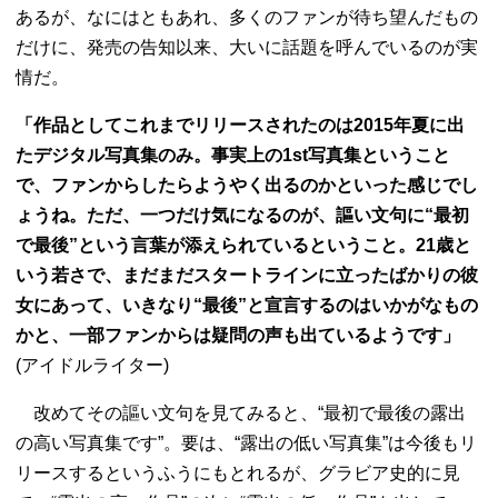
あるが、なにはともあれ、多くのファンが待ち望んだもの
だけに、発売の告知以来、大いに話題を呼んでいるのが実
情だ。
「作品としてこれまでリリースされたのは2015年夏に出
たデジタル写真集のみ。事実上の1st写真集ということ
で、ファンからしたらようやく出るのかといった感じでし
ょうね。ただ、一つだけ気になるのが、謳い文句に“最初
で最後”という言葉が添えられているということ。21歳と
いう若さで、まだまだスタートラインに立ったばかりの彼
女にあって、いきなり“最後”と宣言するのはいかがなもの
かと、一部ファンからは疑問の声も出ているようです」
(アイドルライター)
改めてその謳い文句を見てみると、“最初で最後の露出
の高い写真集です”。要は、“露出の低い写真集”は今後もリ
リースするというふうにもとれるが、グラビア史的に見