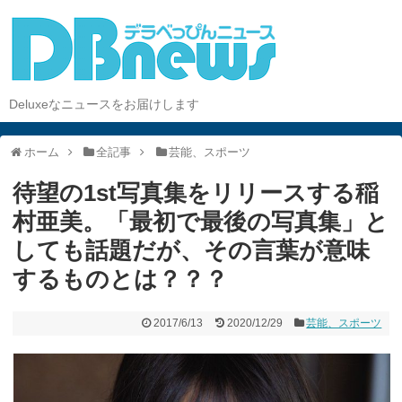
Deluxeなニュースをお届けします
ホーム
全記事
芸能、スポーツ
待望の1st写真集をリリースする稲
村亜美。「最初で最後の写真集」と
しても話題だが、その言葉が意味
するものとは？？？
2017/6/13
2020/12/29
芸能、スポーツ