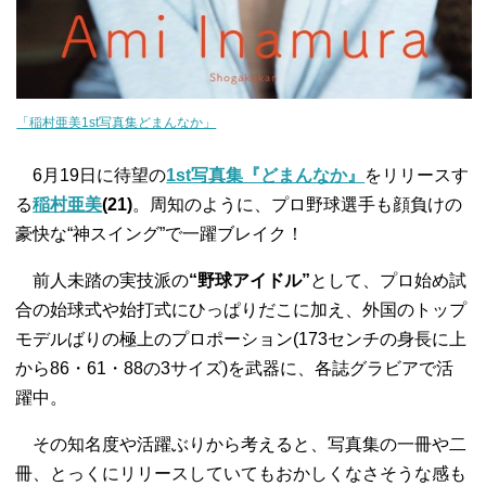
「稲村亜美1st写真集どまんなか」
6月19日に待望の
1st写真集『どまんなか』
をリリースす
る
稲村亜美
(21)
。周知のように、プロ野球選手も顔負けの
豪快な“神スイング”で一躍ブレイク！
前人未踏の実技派の
“野球アイドル”
として、プロ始め試
合の始球式や始打式にひっぱりだこに加え、外国のトップ
モデルばりの極上のプロポーション(173センチの身長に上
から86・61・88の3サイズ)を武器に、各誌グラビアで活
躍中。
その知名度や活躍ぶりから考えると、写真集の一冊や二
冊、とっくにリリースしていてもおかしくなさそうな感も